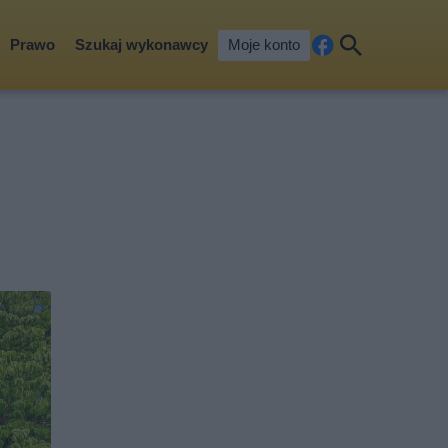
Prawo
Szukaj wykonawcy
Moje konto
Fa
Szu
ceb
kaj
ook