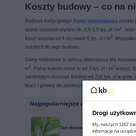
Koszty budowy – co na n
Budowa tradycyjnego
domu murowanego
zwykle 
2
stanie surowym wynosi ok. 2,5-3,5 tys. zł / m
. Jeśl
2
koszt wzrasta od 4 do nawet 6 tys. zł / m
. Wszystko
zużytych do jego budowy.
Domy modułowe to tańsza alternatywa dla murowany
3
3
m
. Pełne wykończenie to od 3 tys. zł / m
wzwyż. B
zamkniętym kosztuje średnio od 250 tys. zł w górę
klucz i gotowy do zamieszkania, kosztuje nawet ok. 5
Najpopularniejsze artykuły
Drogi użytkown
My, naszych 1162 zau
Ten domowy trik zatrzyma mrówki i
informacje na urządze