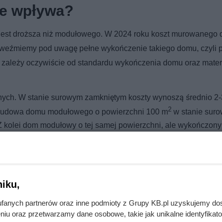
ie wpływa?
jest droższa niż modułowego. W 2024 roku koszt murowanego
i weźmiemy pod uwagę pełne wykończenie takiego domu, czyli p
 zależy oczywiście od standardu wykończenia domu oraz mater
ch. W stanie surowym zamkniętym koszty wynoszą średnio 2-3 t
2
udowa domu modułowego o powierzchni 100 m
w stanie sur
. Z kolei dom modułowy o tej samej powierzchni, ale wykończon
2
00 tys. zł / m
.
iku,
fanych partnerów oraz inne podmioty z Grupy KB.pl uzyskujemy do
 mszyce. Ogród odżyje w tydzień!
niu oraz przetwarzamy dane osobowe, takie jak unikalne identyfikat