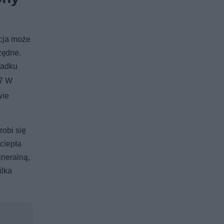
kcja może
zędne.
padku
17 W
wie
obi się
ciepła
neralną,
ilka