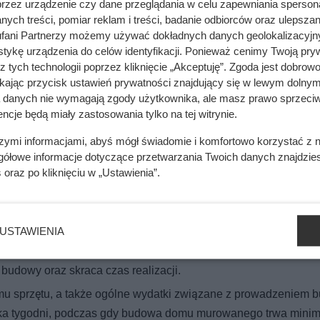
przez urządzenie czy dane przeglądania w celu zapewniania sperson
ych treści, pomiar reklam i treści, badanie odbiorców oraz ulepszan
fani Partnerzy możemy używać dokładnych danych geolokalizacyjn
cji. To, co zastali pod styropianem, zaskoczyło nawet wykonawcę
tykę urządzenia do celów identyfikacji. Ponieważ cenimy Twoją pry
z tych technologii poprzez kliknięcie „Akceptuję”. Zgoda jest dobro
ikając przycisk ustawień prywatności znajdujący się w lewym dolnym
a danych nie wymagają zgody użytkownika, ale masz prawo sprzeciw
ncje będą miały zastosowania tylko na tej witrynie.
 domu jest koszt materiałów. Jeśli budujesz dom murowany, m
gły, są droższe i wymagają większych nakładów pracy. Do budo
szymi informacjami, abyś mógł świadomie i komfortowo korzystać z
gółowe informacje dotyczące przetwarzania Twoich danych znajdzi
ziej ekologiczne materiały, np. stal, keramzytobeton czy drew
s
oraz po kliknięciu w „Ustawienia”.
niżają koszty budowy domu. Poza tym na finalną cenę domu
USTAWIENIA
owanego wymaga więcej pracy ręcznej na placu budowy. Jest 
odczas budowy domów modułowych większość prac wykonywan
e budowy oraz skraca czas realizacji.
mu sprzętu, a także ogólne wydatki związane z prowadzeniem 
a tygodni, podczas gdy budowa domu murowanego trwa minim