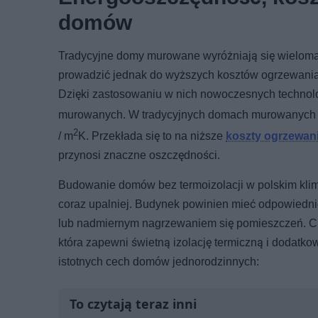
domów
Tradycyjne domy murowane wyróżniają się wieloma c
prowadzić jednak do wyższych kosztów ogrzewania
Dzięki zastosowaniu w nich nowoczesnych technologi
murowanych. W tradycyjnych domach murowanych w
2
/ m
K. Przekłada się to na niższe
koszty ogrzewan
przynosi znaczne oszczędności.
Budowanie domów bez termoizolacji w polskim klima
coraz upalniej. Budynek powinien mieć odpowiednio
lub nadmiernym nagrzewaniem się pomieszczeń. C
która zapewni świetną izolację termiczną i dodatko
istotnych cech domów jednorodzinnych:
To czytają teraz inni