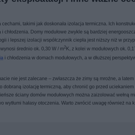
echami, takimi jak doskonała izolacja termiczna. Ich konstru
 i chłodzenia. Domy modułowe zwykle są bardziej energooszc
i i lepszej izolacji współczynnik ciepła jest niższy niż w przy
2
ynosi średnio ok. 0,30 W / m
K, z kolei w modułowych ok. 0,
ia
i chłodzenia w domach modułowych, a w dłuższej perspekty
cie nie jest zalecane – zwłaszcza że zimy są mroźne, a latem r
 dobraną izolację termiczną, aby chronić go przed uciekaniem 
ieńsze ściany domów modułowych można zaizolować wełną mi
wo wytłumi hałasy otoczenia. Warto zwrócić uwagę również na k