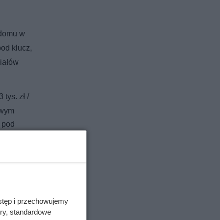
 domu w
od klucz,
iałów
ys. zł /
owym
y pod
stęp i przechowujemy
ory, standardowe