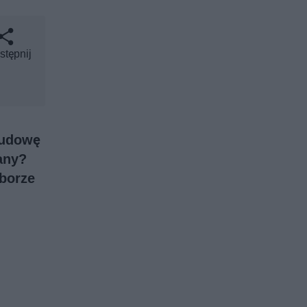
stępnij
budowę
any?
yborze