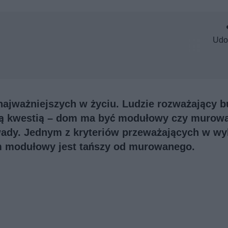
Udo
najważniejszych w życiu. Ludzie rozważający 
ową kwestią – dom ma być modułowy czy murow
 wady. Jednym z kryteriów przeważających w w
dom modułowy jest tańszy od murowanego.