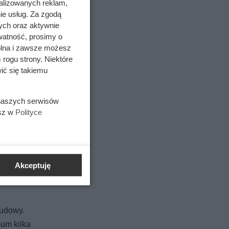
alizowanych reklam,
ie usług. Za zgodą
ych oraz aktywnie
watność, prosimy o
wolna i zawsze możesz
 rogu strony. Niektóre
ić się takiemu
ateriały
wy domów
 naszych serwisów
esz w
Polityce
no.
Akceptuję
to
a jest w
budowy.
um kilka