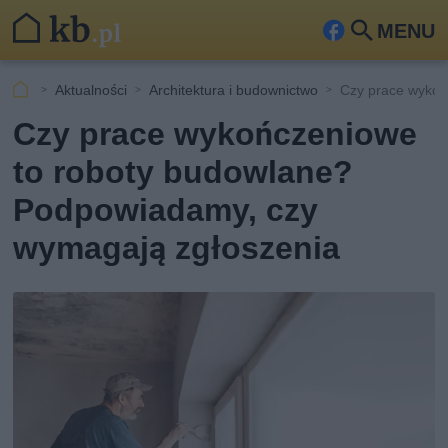
MENU
Fa
Szu
ceb
kaj
Aktualności
Architektura i budownictwo
Czy prace wykoń
ook
Czy prace wykończeniowe
to roboty budowlane?
Podpowiadamy, czy
wymagają zgłoszenia