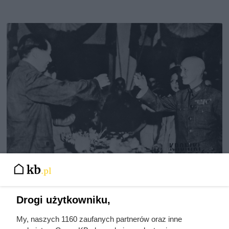
Doprowadził do śmierci większej
liczby ludzi niż Hitler i Stalin
Drogi użytkowniku,
razem wzięci. Mimo to czczą go
My, naszych 1160 zaufanych partnerów oraz inne
jako bohatera