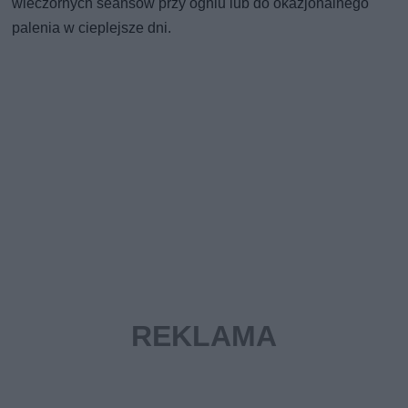
wieczornych seansów przy ogniu lub do okazjonalnego
palenia w cieplejsze dni.