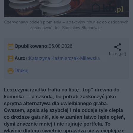
Czerwonawy odcień płomienia – atrakcyjny również do ozdobnych
zastosowań, fot. Stanisław Błachowicz
Opublikowano:
06.08.2026
Udostępnij
Autor:
Katarzyna Kaźmierczak-Milewska
Drukuj
Leszczyna rzadko trafia na listę „top” drewna do
kominka — a szkoda, bo potrafi zaskoczyć jako
sprytna alternatywa dla uwielbianego graba.
Owszem, spala się szybciej i nie oddaje tyle ciepła
co droższe gatunki, ale w zamian łatwo łapie ogień,
dymi znacznie mniej i nie rujnuje portfela. To
właśnie dlatego świetnie sprawdza się w cieplejsze