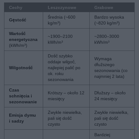
Cechy
Leszczynowe
Grabowe
Średnia (~600
Bardzo wysoka
Gęstość
kg/m³)
(~820 kg/m³)
Wartość
~1900–2100
~2800–3000
energetyczna
kWh/m³
kWh/m³
(kWh/m³)
Dość szybko
Wymaga
oddaje wilgoć,
dłuższego
Wilgotność
najlepiej palić po
sezonowania (co
ok. roku
najmniej 2 lata)
sezonowania
Czas
Krótszy – około 12
Dłuższy – około
schnięcia i
miesięcy
24 miesięcy
sezonowanie
Zwykle niewielka,
Zwykle niewielka,
Emisja dymu
pali się dość
pali się dość
i sadzy
czysto
czysto
Bardziej