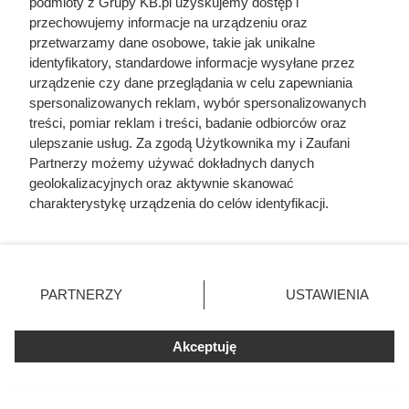
podmioty z Grupy KB.pl uzyskujemy dostęp i
przechowujemy informacje na urządzeniu oraz
przetwarzamy dane osobowe, takie jak unikalne
identyfikatory, standardowe informacje wysyłane przez
urządzenie czy dane przeglądania w celu zapewniania
spersonalizowanych reklam, wybór spersonalizowanych
treści, pomiar reklam i treści, badanie odbiorców oraz
ulepszanie usług. Za zgodą Użytkownika my i Zaufani
Partnerzy możemy używać dokładnych danych
geolokalizacyjnych oraz aktywnie skanować
charakterystykę urządzenia do celów identyfikacji.
Ponieważ cenimy Twoją prywatność, prosimy o zgodę na
korzystanie z tych technologii poprzez kliknięcie
„Akceptuję”. Zgoda jest dobrowolna i zawsze możesz ją
zmienić/wycofać klikając przycisk ustawień prywatności
PARTNERZY
USTAWIENIA
Uzbroił bolszewików, by ratować
znajdujący się w lewym dolnym rogu strony. Niektóre
rodzaje przetwarzania danych nie wymagają zgody
miasto. Nie przewidział, do czego
użytkownika, ale masz prawo sprzeciwić się takiemu
Akceptuję
użyją tej broni
przetwarzaniu. Preferencje będą miały zastosowania tylko
na tej witrynie.