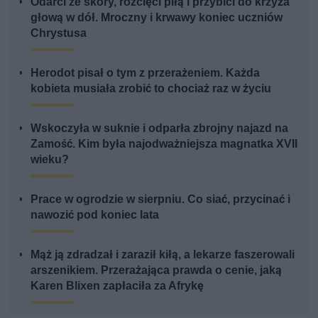
Odarci ze skóry, rozcięci piłą i przybici do krzyża
głową w dół. Mroczny i krwawy koniec uczniów
Chrystusa
Herodot pisał o tym z przerażeniem. Każda
kobieta musiała zrobić to chociaż raz w życiu
Wskoczyła w suknie i odparła zbrojny najazd na
Zamość. Kim była najodważniejsza magnatka XVII
wieku?
Prace w ogrodzie w sierpniu. Co siać, przycinać i
nawozić pod koniec lata
Mąż ją zdradzał i zaraził kiłą, a lekarze faszerowali
arszenikiem. Przerażająca prawda o cenie, jaką
Karen Blixen zapłaciła za Afrykę