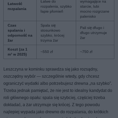
Łatwe do
wymagające na
Łatwość
rozpalenia, szybko
starcie, lubi
rozpalania
łapie płomień
mocno rozgrzane
palenisko
Czas
Spala się
Pali się długo i
spalania i
stosunkowo
długo utrzymuje
odporność na
szybko, krócej
żar
żar
trzyma żar
Koszt (za 1
~550 zł
~750 zł
m³ w 2025)
Leszczyna w kominku sprawdza się jako rozsądny,
oszczędny wybór — szczególnie wtedy, gdy chcesz
ograniczyć wydatki albo potrzebujesz drewna „na szybko”.
Trzeba jednak pamiętać, że nie jest to idealny kandydat do
roli głównego opału: spala się szybciej, częściej trzeba
dokładać, a żar utrzymuje się krócej. Z tego powodu
najlepiej wypada jako drewno do rozpalania, do krótkich