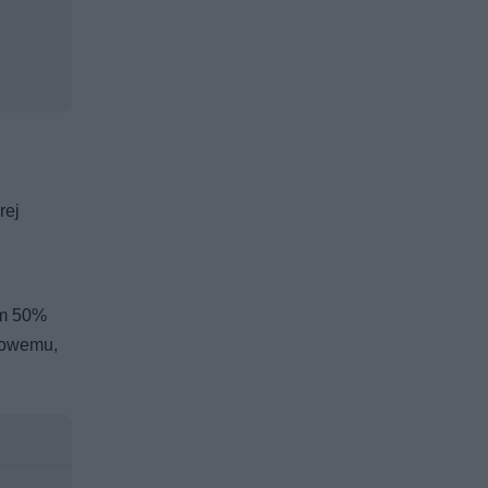
rej
um 50%
nowemu,