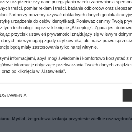
przez urządzenie czy dane przeglądania w celu zapewniania sperson
ych treści, pomiar reklam i treści, badanie odbiorców oraz ulepszan
fani Partnerzy możemy używać dokładnych danych geolokalizacyjn
tykę urządzenia do celów identyfikacji. Ponieważ cenimy Twoją pry
wę. Wystarczy 2 cm zamiast 17 cm
z tych technologii poprzez kliknięcie „Akceptuję”. Zgoda jest dobro
ikając przycisk ustawień prywatności znajdujący się w lewym dolnym
a danych nie wymagają zgody użytkownika, ale masz prawo sprzeciw
ncje będą miały zastosowania tylko na tej witrynie.
szymi informacjami, abyś mógł świadomie i komfortowo korzystać z
gółowe informacje dotyczące przetwarzania Twoich danych znajdzi
s
oraz po kliknięciu w „Ustawienia”.
USTAWIENIA
ianu. Myślał, że grubsza izolacja przyniesie wielkie oszczędnoś