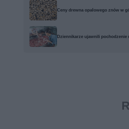
Ceny drewna opałowego znów w górę
Dziennikarze ujawnili pochodzenie 