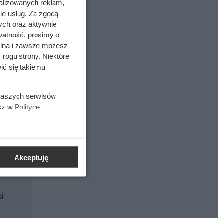
alizowanych reklam,
ie usług. Za zgodą
ych oraz aktywnie
watność, prosimy o
wolna i zawsze możesz
 rogu strony. Niektóre
ić się takiemu
 naszych serwisów
esz w
Polityce
Akceptuję
ci