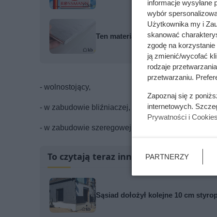
informacje wysyłane 
wybór spersonalizowan
Użytkownika my i Zau
skanować charakterys
Ten materiał bije styropian na gło
zgodę na korzystanie 
ją zmienić/wycofać kl
rodzaje przetwarzani
przetwarzaniu. Prefere
- wolnostojący,
Zapoznaj się z poniż
internetowych. Szcze
- w zabudowie bliźniaczej,
Prywatności i Cookie
- w zabudowie szeregowej,
To czytają teraz inni
PARTNERZY
Sąsiad dołożył kolejne 10 cm styrop