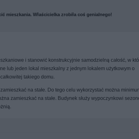
cić mieszkania. Właścicielka zrobiła coś genialnego!
zkaniowe i stanowić konstrukcyjnie samodzielną całość, w któ
lne lub jeden lokal mieszkalny z jednym lokalem użytkowym o
 całkowitej takiego domu.
zamieszkać na stałe. Do tego celu wykorzystać można minim
ożna zamieszkać na stałe. Budynek służy wypoczynkowi sezo
żnią.