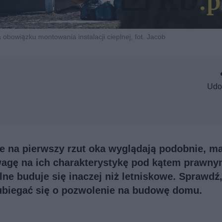
bowiązku montowania instalacji cieplnej, fot. Jacob
Udo
e na pierwszy rzut oka wyglądają podobnie, ma
wagę na ich charakterystykę pod kątem prawny
lne buduje się inaczej niż letniskowe. Sprawdź
y ubiegać się o pozwolenie na budowę domu.