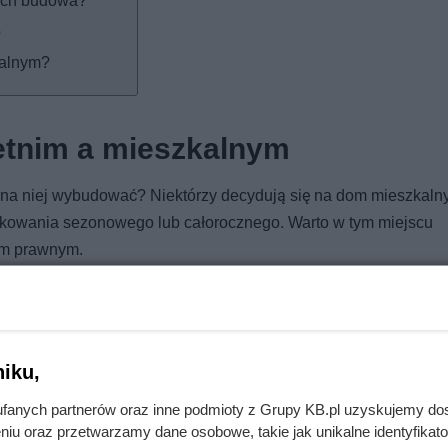
 ich budowa?
o
kalnym?
etnim a mieszkalnym
o na niej wybudować? Niektórzy decydują się na dom mieszkalny
tkowania sezonowego lub całorocznego. Warto w tym miejscu
em prawnym.
ć:
iku,
fanych partnerów oraz inne podmioty z Grupy KB.pl uzyskujemy do
chu o 90 zł! Warto się pospieszyć!
niu oraz przetwarzamy dane osobowe, takie jak unikalne identyfikat