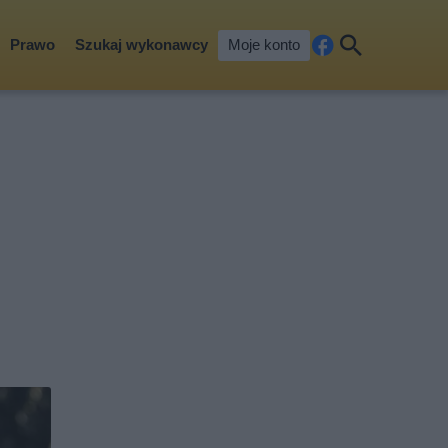
Prawo
Szukaj wykonawcy
Moje konto
Fa
Szu
ceb
kaj
ook