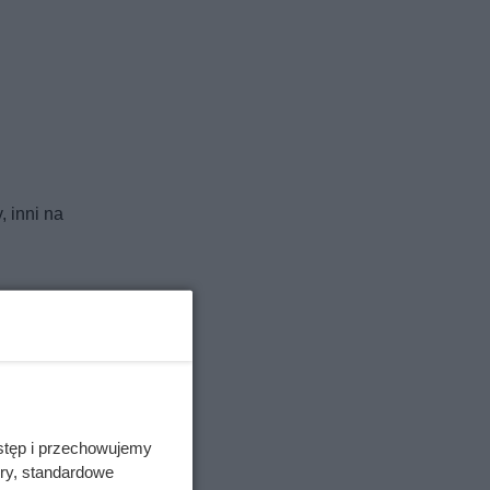
, inni na
stęp i przechowujemy
ory, standardowe