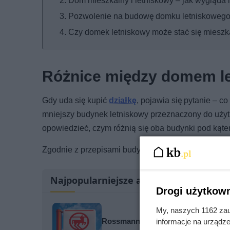
Dom mieszkalny i letniskowy – jak wygląda
Pozwolenie na budowę domku letniskoweg
Czy domek letniskowy może stać się miesz
Różnice między domem l
Gdy uda się kupić
działkę
, pojawia się pytanie – c
mniejszy budynek letniskowy przeznaczony do uży
opowiedzieć, czym różnią się oba budynki pod kąt
Zgodnie z przepisami budynek mieszkalny może by
Najpopularniejsze artykuły
Drogi użytkown
My, naszych 1162 zau
Rossmann tnie cenę kultowego zapa
informacje na urządze