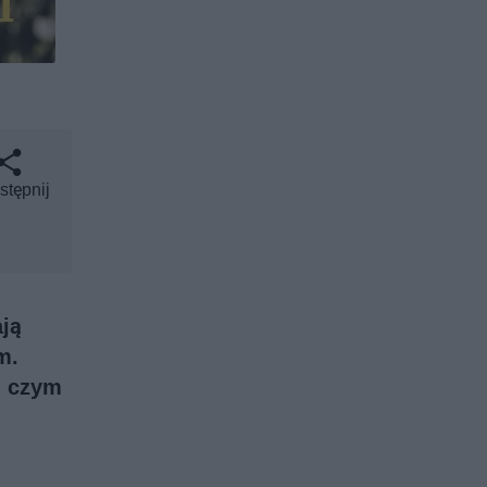
stępnij
ją
m.
, czym