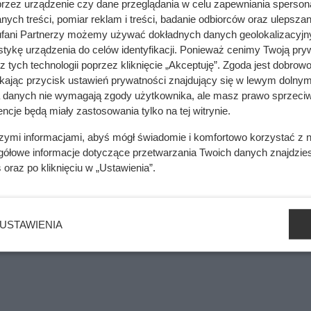
przez urządzenie czy dane przeglądania w celu zapewniania sperson
ych treści, pomiar reklam i treści, badanie odbiorców oraz ulepszan
fani Partnerzy możemy używać dokładnych danych geolokalizacyjn
zazwyczaj specjalnie przygotowana zaprawa lub beton.
tykę urządzenia do celów identyfikacji. Ponieważ cenimy Twoją pry
z tych technologii poprzez kliknięcie „Akceptuję”. Zgoda jest dobro
 warstwowo – od fundamentów po ściany. Następnie pracowni
ikając przycisk ustawień prywatności znajdujący się w lewym dolnym
 jak okna, drzwi, instalacje wodno-kanalizacyjne itd. Dach z reg
a danych nie wymagają zgody użytkownika, ale masz prawo sprzeciw
lasycznej
więźby dachowej
ze standardowym pokryciem.
ncje będą miały zastosowania tylko na tej witrynie.
ydajności i zrównoważonego rozwoju. Eksperci prognozują, że
szymi informacjami, abyś mógł świadomie i komfortowo korzystać z
gółowe informacje dotyczące przetwarzania Twoich danych znajdzi
śnie do kwoty 1055,1 mln dol. (w 2022 r. było to 36,82 mln dol.
s
oraz po kliknięciu w „Ustawienia”.
ków w tym mieście była drukowana w technologii 3D.
USTAWIENIA