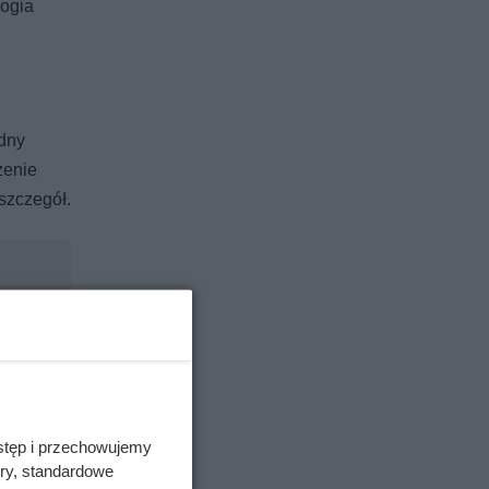
logia
adny
zenie
szczegół.
stęp i przechowujemy
ory, standardowe