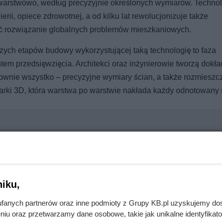
warstwowo, według precyzyjnie określonych wymiarów. Techno
rii, opiece zdrowotnej, a od kilku lat rewolucjonizuje także
 rozwiązanie globalnych problemów mieszkaniowych.
szych etapów budowy wykorzystującej taką technologię to faza
tem przedsięwzięcia. Architekci oraz inżynierowie tworzą dokł
ownie wszystko – precyzyjne wymiary ścian, a także rozmieszc
ukarki 3D, która warstwa po warstwie nakłada każdy odnotowany 
kazał mu, jak na tym złomie zarobić nawet 500 zł
iku,
fanych partnerów oraz inne podmioty z Grupy KB.pl uzyskujemy do
wę. Wystarczy 2 cm zamiast 17 cm
niu oraz przetwarzamy dane osobowe, takie jak unikalne identyfikat