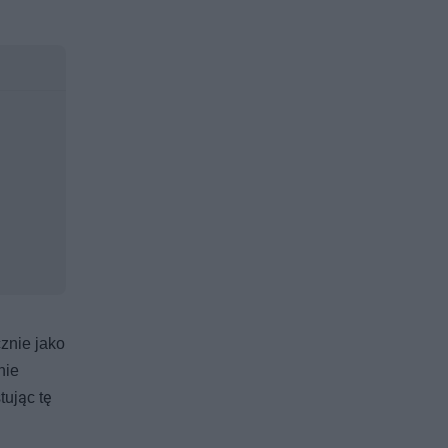
cznie jako
nie
tując tę