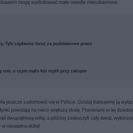
 niebawem mogą wydrukować małe osiedle mieszkaniowe.
y. Tyle zapłacisz teraz za podstawowe prace
się coś, o czym mało kto myśli przy zakupie
yła jeszcze zadomowić się w Polsce. Dzisiaj traktujemy ją wyłą
ynki powstają na nieco większą skalę. Pionierami w tej dziedzi
li dwupiętrową willę, a później zaskoczyli cały świat, wykorzys
 w niespełna dobę!