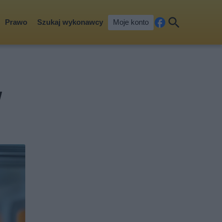
Prawo
Szukaj wykonawcy
Moje konto
Fa
Szu
ceb
kaj
ook
w