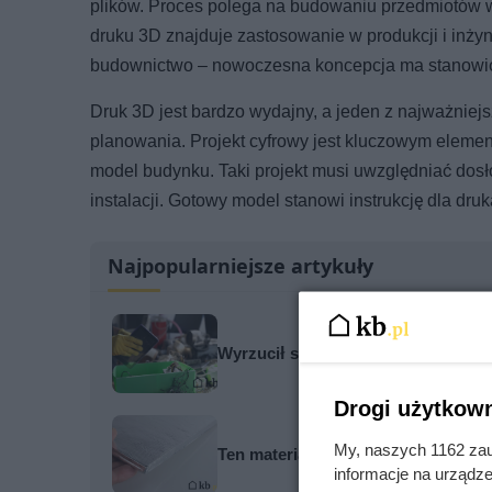
plików. Proces polega na budowaniu przedmiotów 
druku 3D znajduje zastosowanie w produkcji i inżynie
budownictwo – nowoczesna koncepcja ma stanowić
Druk 3D jest bardzo wydajny, a jeden z najważniej
planowania. Projekt cyfrowy jest kluczowym elemen
model budynku. Taki projekt musi uwzględniać dosł
instalacji. Gotowy model stanowi instrukcję dla dr
Najpopularniejsze artykuły
Wyrzucił stary komputer. Sąsiad po
Drogi użytkown
My, naszych 1162 zau
Ten materiał bije styropian na gło
informacje na urządze