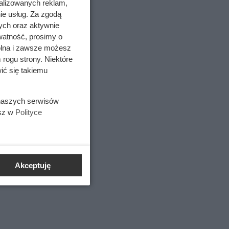
alizowanych reklam,
ie usług. Za zgodą
ych oraz aktywnie
watność, prosimy o
wolna i zawsze możesz
cy
 rogu strony. Niektóre
uły
ić się takiemu
 rynek
 naszych serwisów
esz w
Polityce
). Władze
Akceptuję