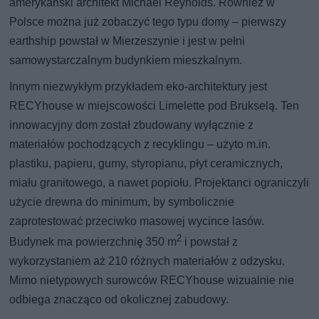
amerykański architekt Michael Reynolds. Również w
Polsce można już zobaczyć tego typu domy – pierwszy
earthship powstał w Mierzeszynie i jest w pełni
samowystarczalnym budynkiem mieszkalnym.
Innym niezwykłym przykładem eko-architektury jest
RECYhouse w miejscowości Limelette pod Brukselą. Ten
innowacyjny dom został zbudowany wyłącznie z
materiałów pochodzących z recyklingu – użyto m.in.
plastiku, papieru, gumy, styropianu, płyt ceramicznych,
miału granitowego, a nawet popiołu. Projektanci ograniczyli
użycie drewna do minimum, by symbolicznie
zaprotestować przeciwko masowej wycince lasów.
2
Budynek ma powierzchnię 350 m
i powstał z
wykorzystaniem aż 210 różnych materiałów z odzysku.
Mimo nietypowych surowców RECYhouse wizualnie nie
odbiega znacząco od okolicznej zabudowy.