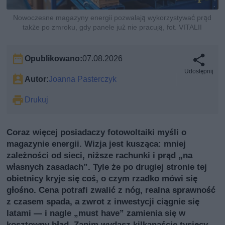
Nowoczesne magazyny energii pozwalają wykorzystywać prąd
także po zmroku, gdy panele już nie pracują, fot. VITALII
Opublikowano:
07.08.2026
Udostępnij
Autor:
Joanna Pasterczyk
Drukuj
Coraz więcej posiadaczy fotowoltaiki myśli o
magazynie energii. Wizja jest kusząca: mniej
zależności od sieci, niższe rachunki i prąd „na
własnych zasadach”. Tyle że po drugiej stronie tej
obietnicy kryje się coś, o czym rzadko mówi się
głośno. Cena potrafi zwalić z nóg, realna sprawność
z czasem spada, a zwrot z inwestycji ciągnie się
latami — i nagle „must have” zamienia się w
kosztowny błąd. Zanim wydasz kilkanaście tysięcy