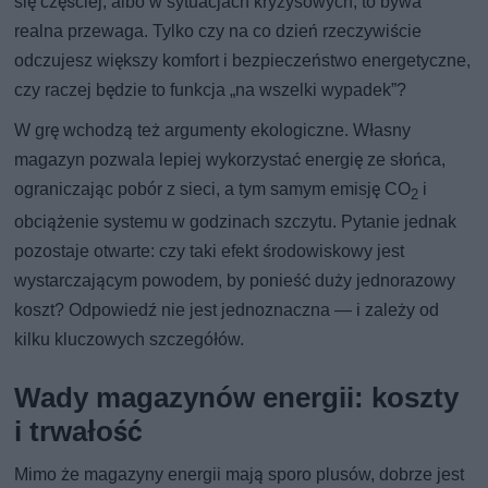
się częściej, albo w sytuacjach kryzysowych, to bywa
realna przewaga. Tylko czy na co dzień rzeczywiście
odczujesz większy komfort i bezpieczeństwo energetyczne,
czy raczej będzie to funkcja „na wszelki wypadek”?
W grę wchodzą też argumenty ekologiczne. Własny
magazyn pozwala lepiej wykorzystać energię ze słońca,
ograniczając pobór z sieci, a tym samym emisję CO
i
2
obciążenie systemu w godzinach szczytu. Pytanie jednak
pozostaje otwarte: czy taki efekt środowiskowy jest
wystarczającym powodem, by ponieść duży jednorazowy
koszt? Odpowiedź nie jest jednoznaczna — i zależy od
kilku kluczowych szczegółów.
Wady magazynów energii: koszty
i trwałość
Mimo że magazyny energii mają sporo plusów, dobrze jest