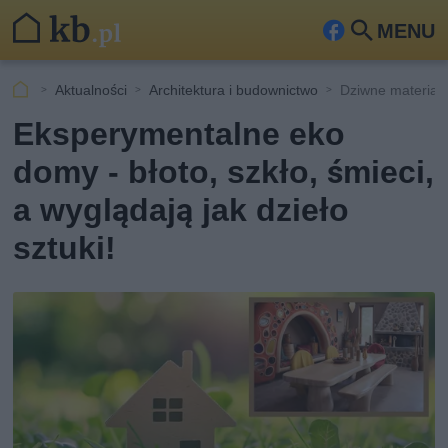
MENU
Fa
Szu
ceb
kaj
Aktualności
Architektura i budownictwo
Dziwne materiał
ook
Eksperymentalne eko
domy - błoto, szkło, śmieci,
a wyglądają jak dzieło
sztuki!