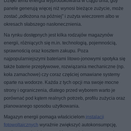
Dzięki temu energia wyprodukowana w ciągu dnia, gdy
panele generują więcej niż wynosi bieżące zużycie, może
zostać „odłożona na później” i zużyta wieczorem albo w
okresach słabszego nasłonecznienia.
Na rynku dostępnych jest kilka rodzajów magazynów
energii, różniących się m.in. technologią, pojemnością,
sprawnością oraz kosztem zakupu. Poza
najpopularniejszymi bateriami litowo-jonowymi spotyka się
także baterie przepływowe, rozwiązania mechaniczne (np.
koła zamachowe) czy coraz częściej omawiane systemy
oparte na wodorze. Każda z tych opcji ma swoje mocne
strony i ograniczenia, dlatego przed wyborem warto je
porównać pod kątem realnych potrzeb, profilu zużycia oraz
planowanego sposobu użytkowania.
Magazyn energii pomaga właścicielom
instalacji
fotowoltaicznych
wyraźnie zwiększyć autokonsumpcję,