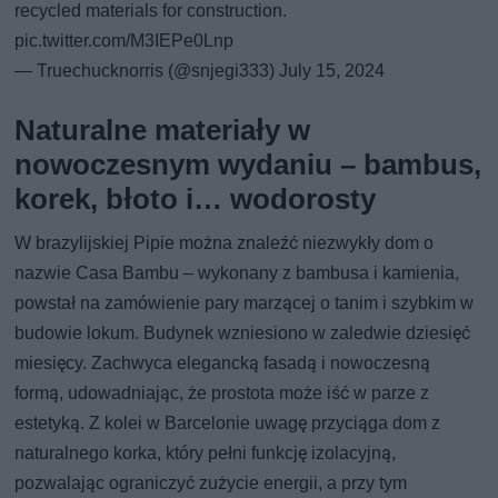
recycled materials for construction.
pic.twitter.com/M3IEPe0Lnp
— Truechucknorris (@snjegi333)
July 15, 2024
Naturalne materiały w
nowoczesnym wydaniu – bambus,
korek, błoto i… wodorosty
W brazylijskiej Pipie można znaleźć niezwykły dom o
nazwie Casa Bambu – wykonany z bambusa i kamienia,
powstał na zamówienie pary marzącej o tanim i szybkim w
budowie lokum. Budynek wzniesiono w zaledwie dziesięć
miesięcy. Zachwyca elegancką fasadą i nowoczesną
formą, udowadniając, że prostota może iść w parze z
estetyką. Z kolei w Barcelonie uwagę przyciąga dom z
naturalnego korka, który pełni funkcję izolacyjną,
pozwalając ograniczyć zużycie energii, a przy tym