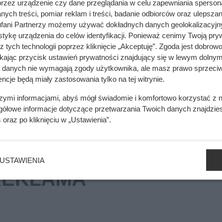
mięsa z Dino. Klienci zaskoczeni
przez urządzenie czy dane przeglądania w celu zapewniania sperson
ych treści, pomiar reklam i treści, badanie odbiorców oraz ulepszan
fani Partnerzy możemy używać dokładnych danych geolokalizacyjn
tykę urządzenia do celów identyfikacji. Ponieważ cenimy Twoją pry
z tych technologii poprzez kliknięcie „Akceptuję”. Zgoda jest dobro
dpowiadać przede wszystkim na praktyczne potrzeby mieszka
ikając przycisk ustawień prywatności znajdujący się w lewym dolnym
zd bez konieczności odwiedzania dużych galerii. Otwarcie kom
a danych nie wymagają zgody użytkownika, ale masz prawo sprzeciw
ncje będą miały zastosowania tylko na tej witrynie.
szymi informacjami, abyś mógł świadomie i komfortowo korzystać z
gółowe informacje dotyczące przetwarzania Twoich danych znajdzi
s
oraz po kliknięciu w „Ustawienia”.
USTAWIENIA