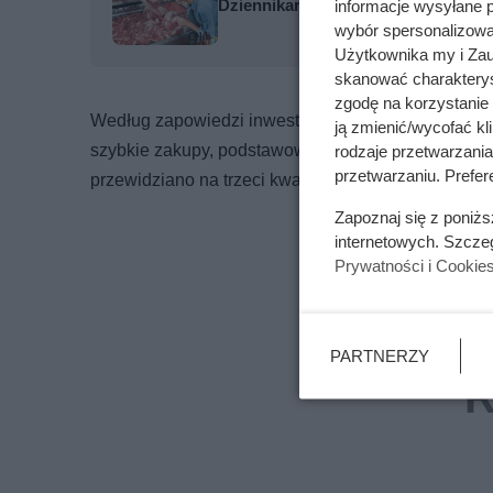
Dziennikarze ujawnili pochodzenie 
informacje wysyłane 
wybór spersonalizowan
Użytkownika my i Zau
skanować charakterys
zgodę na korzystanie 
Według zapowiedzi inwestora park handlowy ma o
ją zmienić/wycofać kl
szybkie zakupy, podstawowe usługi i wygodny doja
rodzaje przetwarzani
przetwarzaniu. Prefere
przewidziano na trzeci kwartał 2027 roku.
Zapoznaj się z poniż
internetowych. Szcze
Prywatności i Cookie
PARTNERZY