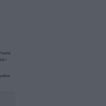
 Powód
ży i
ystkim