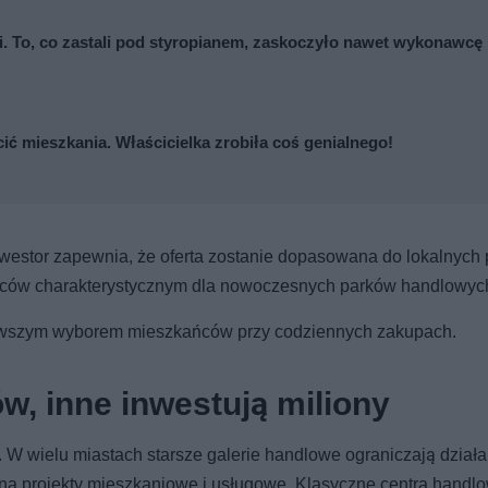
cji. To, co zastali pod styropianem, zaskoczyło nawet wykonawcę
cić mieszkania. Właścicielka zrobiła coś genialnego!
nwestor zapewnia, że oferta zostanie dopasowana do lokalnych p
mców charakterystycznym dla nowoczesnych parków handlowyc
pierwszym wyborem mieszkańców przy codziennych zakupach.
ów, inne inwestują miliony
W wielu miastach starsze galerie handlowe ograniczają działa
a projekty mieszkaniowe i usługowe. Klasyczne centra handl