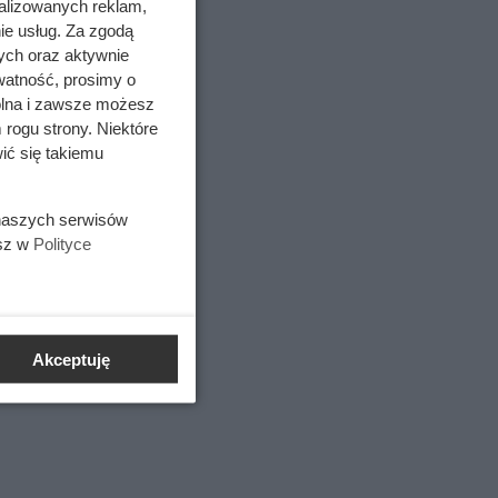
alizowanych reklam,
ie usług. Za zgodą
ych oraz aktywnie
watność, prosimy o
wolna i zawsze możesz
ńców —
 rogu strony. Niektóre
pleksu
ić się takiemu
 naszych serwisów
esz w
Polityce
Akceptuję