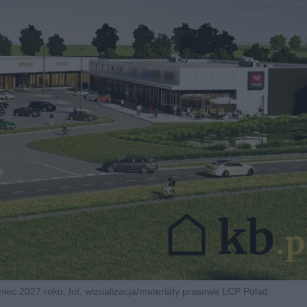
iec 2027 roku, fot. wizualizacja/materiały prasowe LCP Polad