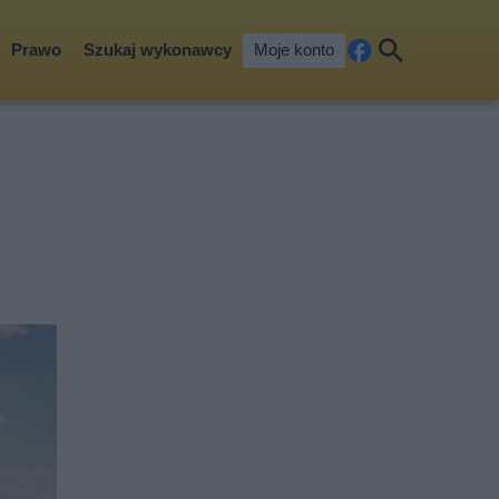
Prawo
Szukaj wykonawcy
Moje konto
Fa
Szu
ceb
kaj
ook