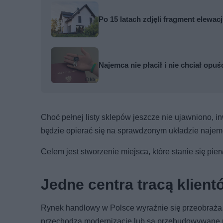
Po 15 latach zdjęli fragment elewa
Najemca nie płacił i nie chciał opuś
Choć pełnej listy sklepów jeszcze nie ujawniono, i
będzie opierać się na sprawdzonym układzie naje
Celem jest stworzenie miejsca, które stanie się 
Jedne centra tracą klient
Rynek handlowy w Polsce wyraźnie się przeobraża. 
przechodzą modernizacje lub są przebudowywane n