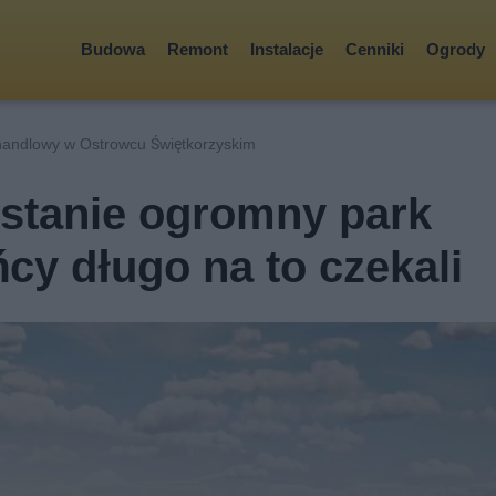
Budowa
Remont
Instalacje
Cenniki
Ogrody
handlowy w Ostrowcu Świętkorzyskim
stanie ogromny park
cy długo na to czekali