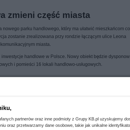
a zmieni część miasta
a nowego parku handlowego, który ma ułatwić mieszkańcom c
ycja zostanie zrealizowana przy rondzie łączącym ulice Leona
komunikacyjnym miasta.
ne inwestycje handlowe w Polsce. Nowy obiekt będzie dysponow
towych i pomieści 16 lokali handlowo-usługowych.
uj przy najwyższych cenach, zaplanuj!
iku,
fanych partnerów oraz inne podmioty z Grupy KB.pl uzyskujemy do
niu oraz przetwarzamy dane osobowe, takie jak unikalne identyfikat