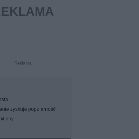
asta
zanie zyskuje popularność
miliony