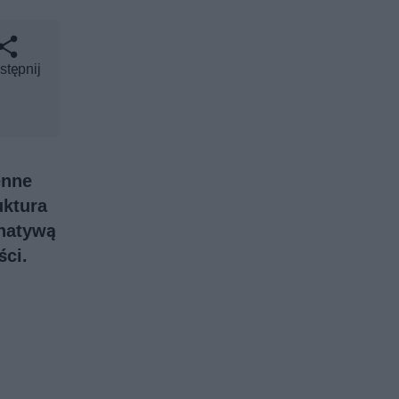
stępnij
enne
uktura
rnatywą
ści.