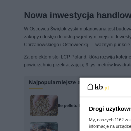
Nowa inwestycja handlow
W Ostrowcu Świętokrzyskim planowana jest budow
zakupy i dostęp do usług w jednym miejscu. Inwest
Chrzanowskiego i Ostrowiecką — ważnym punkcie 
Za projektem stoi LCP Poland, która rozwija kolej
powierzchnią przekraczającą 9 tys. metrów kwadra
Najpopularniejsze artykuły
Ile pelletu kupić na zimę? Nie zgad
Drogi użytkown
My, naszych 1162 zau
informacje na urządze