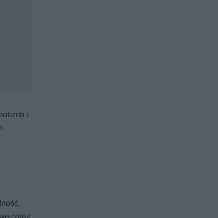
otrzeb i
h.
lność,
owe coraz