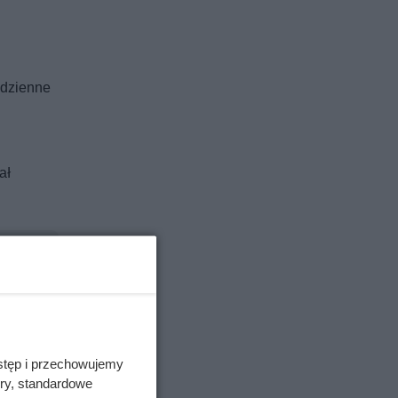
odzienne
ał
stęp i przechowujemy
ory, standardowe