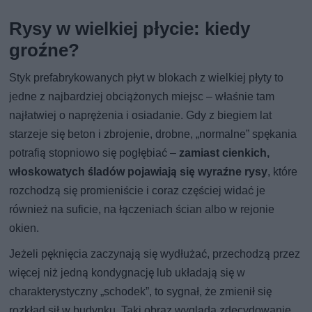
Rysy w wielkiej płycie: kiedy
groźne?
Styk prefabrykowanych płyt w blokach z wielkiej płyty to
jedne z najbardziej obciążonych miejsc – właśnie tam
najłatwiej o naprężenia i osiadanie. Gdy z biegiem lat
starzeje się beton i zbrojenie, drobne, „normalne” spękania
potrafią stopniowo się pogłębiać –
zamiast cienkich,
włoskowatych śladów pojawiają się wyraźne rysy
, które
rozchodzą się promieniście i coraz częściej widać je
również na suficie, na łączeniach ścian albo w rejonie
okien.
Jeżeli pęknięcia zaczynają się wydłużać, przechodzą przez
więcej niż jedną kondygnację lub układają się w
charakterystyczny „schodek”, to sygnał, że zmienił się
rozkład sił w budynku. Taki obraz wygląda zdecydowanie