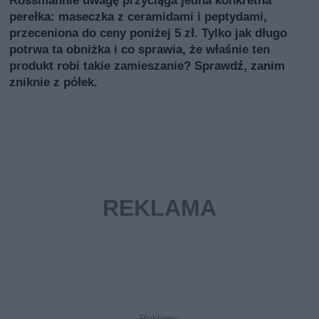
Rossmannie uwagę przyciąga jedna konkretna
perełka: maseczka z ceramidami i peptydami,
przeceniona do ceny poniżej 5 zł. Tylko jak długo
potrwa ta obniżka i co sprawia, że właśnie ten
produkt robi takie zamieszanie? Sprawdź, zanim
zniknie z półek.