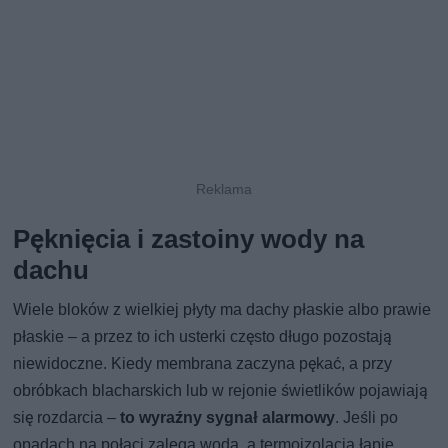
Pęknięcia i zastoiny wody na
dachu
Wiele bloków z wielkiej płyty ma dachy płaskie albo prawie
płaskie – a przez to ich usterki często długo pozostają
niewidoczne. Kiedy membrana zaczyna pękać, a przy
obróbkach blacharskich lub w rejonie świetlików pojawiają
się rozdarcia –
to wyraźny sygnał alarmowy
. Jeśli po
opadach na połaci zalega woda, a termoizolacja łapie