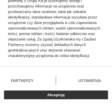
podmioty z Grupy KB.pl uzyskujemy dostęp i
Woda perfumowana dla kobiet Kulie Minogue Darling:
przechowujemy informacje na urządzeniu oraz
35,99 zł / 30 ml
(wcześniej 59,99 zł)
przetwarzamy dane osobowe, takie jak unikalne
Woda perfumowana dla kobiet Shakira Amarillo:
79,99
identyfikatory, standardowe informacje wysyłane przez
urządzenie czy dane przeglądania w celu zapewniania
zł / 80 ml
(wcześniej 138,99 zł)
spersonalizowanych reklam, wybór spersonalizowanych
treści, pomiar reklam i treści, badanie odbiorców oraz
ulepszanie usług. Za zgodą Użytkownika my i Zaufani
Partnerzy możemy używać dokładnych danych
geolokalizacyjnych oraz aktywnie skanować
charakterystykę urządzenia do celów identyfikacji.
Ponieważ cenimy Twoją prywatność, prosimy o zgodę na
korzystanie z tych technologii poprzez kliknięcie
„Akceptuję”. Zgoda jest dobrowolna i zawsze możesz ją
zmienić/wycofać klikając przycisk ustawień prywatności
PARTNERZY
USTAWIENIA
znajdujący się w lewym dolnym rogu strony. Niektóre
rodzaje przetwarzania danych nie wymagają zgody
użytkownika, ale masz prawo sprzeciwić się takiemu
Akceptuję
przetwarzaniu. Preferencje będą miały zastosowania tylko
na tej witrynie.