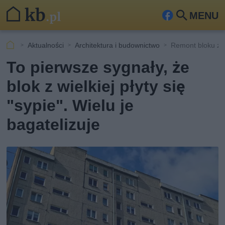
MENU
Fa
Szu
ceb
kaj
Aktualności
Architektura i budownictwo
Remont bloku z wi
ook
To pierwsze sygnały, że
blok z wielkiej płyty się
"sypie". Wielu je
bagatelizuje