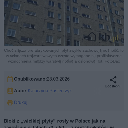
Choć złącza prefabrykowanych płyt zwykle zachowują nośność, to
w ścianach trójwarstwowych często wymagane są profilaktyczne
wzmocnienia między warstwą nośną a osłonową, fot. FotoDax
Opublikowano:
28.03.2026
Udostępnij
Autor:
Katarzyna Pasterczyk
Drukuj
Bloki z „wielkiej płyty” rosły w Polsce jak na
zawołanie w latach 70. i 80. – z prefabrykatów, w