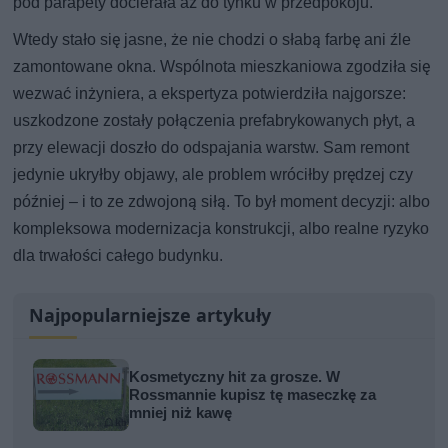
pod parapety docierała aż do tynku w przedpokoju.
Wtedy stało się jasne, że nie chodzi o słabą farbę ani źle
zamontowane okna. Wspólnota mieszkaniowa zgodziła się
wezwać inżyniera, a ekspertyza potwierdziła najgorsze:
uszkodzone zostały połączenia prefabrykowanych płyt, a
przy elewacji doszło do odspajania warstw. Sam remont
jedynie ukryłby objawy, ale problem wróciłby prędzej czy
później – i to ze zdwojoną siłą. To był moment decyzji: albo
kompleksowa modernizacja konstrukcji, albo realne ryzyko
dla trwałości całego budynku.
Najpopularniejsze artykuły
Kosmetyczny hit za grosze. W
Rossmannie kupisz tę maseczkę za
mniej niż kawę