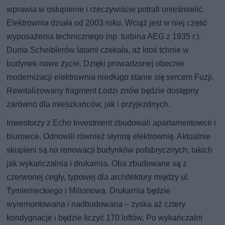
wprawia w osłupienie i rzeczywiście potrafi onieśmielić.
Elektrownia działa od 2003 roku. Wciąż jest w niej część
wyposażenia technicznego (np. turbina AEG z 1935 r.).
Duma Scheiblerów latami czekała, aż ktoś tchnie w
budynek nowe życie. Dzięki prowadzonej obecnie
modernizacji elektrownia niedługo stanie się sercem Fuzji.
Rewitalizowany fragment Łodzi znów będzie dostępny
zarówno dla mieszkańców, jak i przyjezdnych.
Inwestorzy z Echo Investment zbudowali apartamentowce i
biurowce. Odnowili również słynną elektrownię. Aktualnie
skupieni są na renowacji budynków pofabrycznych, takich
jak wykańczalnia i drukarnia. Oba zbudowane są z
czerwonej cegły, typowej dla architektury między ul.
Tymienieckiego i Milionową. Drukarnia będzie
wyremontowana i nadbudowana – zyska aż cztery
kondygnacje i będzie liczyć 170 loftów. Po wykańczalni