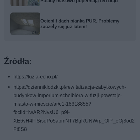
Polacy masowo popełniają ten błąd
Ocieplił dach pianką PUR. Problemy
zaczeły się już latem!
Źródła:
https://fuzja-echo.pl/
https://dzienniklodzki.pl/rewitalizacja-zabytkowych-
budynkow-imperium-scheiblera-w-fuzji-powstaje-
miasto-w-miescie/ar/c1-18318855?
fbclid=IwAR2NvsU6_p9l-
XE6vH4FISisqPo5apmNT7BgRUNWrp_OfP_eOj3od2
Ft8S8