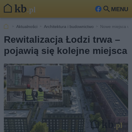
MENU
Fa
Szu
ceb
kaj
Aktualności
Architektura i budownictwo
Nowe miejsca w Ło
ook
Rewitalizacja Łodzi trwa –
pojawią się kolejne miejsca