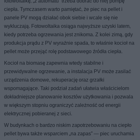
fotowoltaikę, „z automatu” trzeba dobrać do niej pompę
ciepła. Tymczasem warto pamiętać, że piec na pellet i
panele PV mogą działać obok siebie i wcale się nie
wykluczają. Fotowoltaika osiąga najwyższe uzyski latem,
kiedy potrzeba ogrzewania jest znikoma. Z kolei zimą, gdy
produkcja prądu z PV wyraźnie spada, to właśnie kocioł na
pellet może przejąć rolę podstawowego źródła ciepła.
Kocioł na biomasę zapewnia wtedy stabilne i
przewidywalne ogrzewanie, a instalacja PV może zasilać
urządzenia domowe, rekuperację oraz grzałki
wspomagające. Taki podział zadań ułatwia właścicielom
dokładniejsze planowanie kosztów użytkowania i pozwala
w większym stopniu ograniczyć zależność od energii
elektrycznej pobieranej z sieci.
W budynkach o bardzo niskim zapotrzebowaniu na ciepło
pellet bywa także wsparciem „na zapas” — piec uruchamia