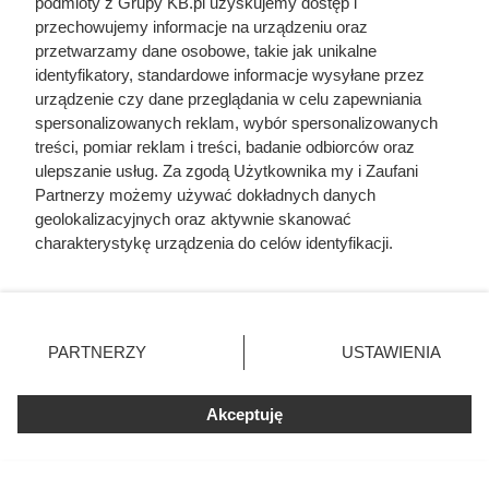
podmioty z Grupy KB.pl uzyskujemy dostęp i
wad, nadal mogą sprawdzić się w niektórych domach
przechowujemy informacje na urządzeniu oraz
przetwarzamy dane osobowe, takie jak unikalne
energooszczędnych — zarówno jako podstawowe źródło
identyfikatory, standardowe informacje wysyłane przez
ciepła, jak i element instalacji hybrydowej. Jeśli
urządzenie czy dane przeglądania w celu zapewniania
inwestorowi zależy właśnie na tym rodzaju paliwa, nie musi
spersonalizowanych reklam, wybór spersonalizowanych
z niego od razu rezygnować.
treści, pomiar reklam i treści, badanie odbiorców oraz
ulepszanie usług. Za zgodą Użytkownika my i Zaufani
Partnerzy możemy używać dokładnych danych
geolokalizacyjnych oraz aktywnie skanować
Czytaj także:
charakterystykę urządzenia do celów identyfikacji.
Ponieważ cenimy Twoją prywatność, prosimy o zgodę na
korzystanie z tych technologii poprzez kliknięcie
Córki Młynarskiego przerwały milczenie. „Żyliśmy
„Akceptuję”. Zgoda jest dobrowolna i zawsze możesz ją
w strachu”
zmienić/wycofać klikając przycisk ustawień prywatności
PARTNERZY
USTAWIENIA
znajdujący się w lewym dolnym rogu strony. Niektóre
Miał tylko 16 lat i nie bał się władzy PRL. SB
rodzaje przetwarzania danych nie wymagają zgody
zabiło go w czasie stanu wojennego
użytkownika, ale masz prawo sprzeciwić się takiemu
Akceptuję
przetwarzaniu. Preferencje będą miały zastosowania tylko
na tej witrynie.
Odarci ze skóry, rozcięci piłą i przybici do krzyża