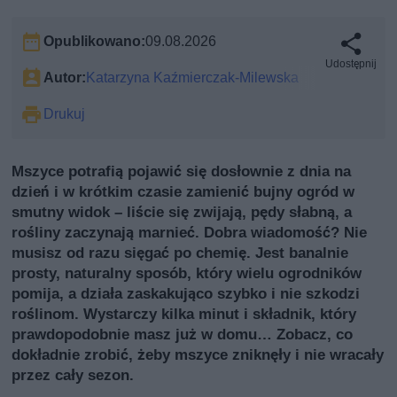
Opublikowano:
09.08.2026
Udostępnij
Autor:
Katarzyna Kaźmierczak-Milewska
Drukuj
Mszyce potrafią pojawić się dosłownie z dnia na
dzień i w krótkim czasie zamienić bujny ogród w
smutny widok – liście się zwijają, pędy słabną, a
rośliny zaczynają marnieć. Dobra wiadomość? Nie
musisz od razu sięgać po chemię. Jest banalnie
prosty, naturalny sposób, który wielu ogrodników
pomija, a działa zaskakująco szybko i nie szkodzi
roślinom. Wystarczy kilka minut i składnik, który
prawdopodobnie masz już w domu… Zobacz, co
dokładnie zrobić, żeby mszyce zniknęły i nie wracały
przez cały sezon.