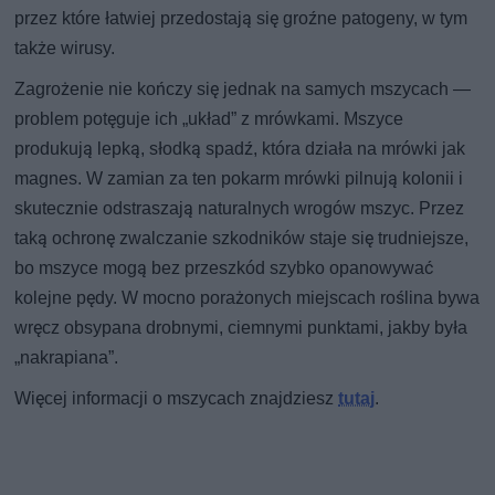
przez które łatwiej przedostają się groźne patogeny, w tym
także wirusy.
Zagrożenie nie kończy się jednak na samych mszycach —
problem potęguje ich „układ” z mrówkami. Mszyce
produkują lepką, słodką spadź, która działa na mrówki jak
magnes. W zamian za ten pokarm mrówki pilnują kolonii i
skutecznie odstraszają naturalnych wrogów mszyc. Przez
taką ochronę zwalczanie szkodników staje się trudniejsze,
bo mszyce mogą bez przeszkód szybko opanowywać
kolejne pędy. W mocno porażonych miejscach roślina bywa
wręcz obsypana drobnymi, ciemnymi punktami, jakby była
„nakrapiana”.
Więcej informacji o mszycach znajdziesz
tutaj
.