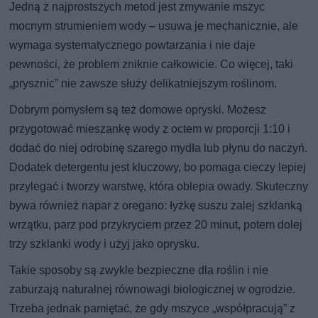
Jedną z najprostszych metod jest zmywanie mszyc
mocnym strumieniem wody – usuwa je mechanicznie, ale
wymaga systematycznego powtarzania i nie daje
pewności, że problem zniknie całkowicie. Co więcej, taki
„prysznic” nie zawsze służy delikatniejszym roślinom.
Dobrym pomysłem są też domowe opryski. Możesz
przygotować mieszankę wody z octem w proporcji 1:10 i
dodać do niej odrobinę szarego mydła lub płynu do naczyń.
Dodatek detergentu jest kluczowy, bo pomaga cieczy lepiej
przylegać i tworzy warstwę, która oblepia owady. Skuteczny
bywa również napar z oregano: łyżkę suszu zalej szklanką
wrzątku, parz pod przykryciem przez 20 minut, potem dolej
trzy szklanki wody i użyj jako oprysku.
Takie sposoby są zwykle bezpieczne dla roślin i nie
zaburzają naturalnej równowagi biologicznej w ogrodzie.
Trzeba jednak pamiętać, że gdy mszyce „współpracują” z