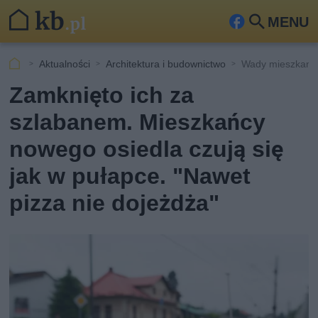
MENU
Fa
Szu
ceb
kaj
Aktualności
Architektura i budownictwo
Wady mieszkania
ook
Zamknięto ich za
szlabanem. Mieszkańcy
nowego osiedla czują się
jak w pułapce. "Nawet
pizza nie dojeżdża"