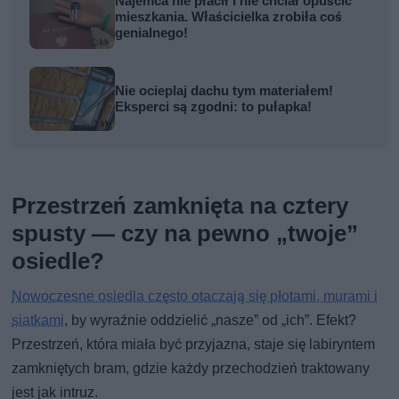
Najemca nie płacił i nie chciał opuścić
mieszkania. Właścicielka zrobiła coś
genialnego!
Nie ocieplaj dachu tym materiałem!
Eksperci są zgodni: to pułapka!
Przestrzeń zamknięta na cztery
spusty — czy na pewno „twoje”
osiedle?
Nowoczesne osiedla często otaczają się płotami, murami i
siatkami
, by wyraźnie oddzielić „nasze” od „ich”. Efekt?
Przestrzeń, która miała być przyjazna, staje się labiryntem
zamkniętych bram, gdzie każdy przechodzień traktowany
jest jak intruz.