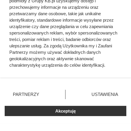
imperialnej Rosji. Mało kto o niej pamięta
podmioty z Grupy KB.pl uzyskujemy dostęp i
przechowujemy informacje na urządzeniu oraz
przetwarzamy dane osobowe, takie jak unikalne
Elewacja znów zrobiła się zielona po kilku
identyfikatory, standardowe informacje wysyłane przez
miesiącach. Zabrakło jednego zabezpieczenia
urządzenie czy dane przeglądania w celu zapewniania
spersonalizowanych reklam, wybór spersonalizowanych
treści, pomiar reklam i treści, badanie odbiorców oraz
ulepszanie usług. Za zgodą Użytkownika my i Zaufani
Partnerzy możemy używać dokładnych danych
geolokalizacyjnych oraz aktywnie skanować
charakterystykę urządzenia do celów identyfikacji.
Ponieważ cenimy Twoją prywatność, prosimy o zgodę na
korzystanie z tych technologii poprzez kliknięcie
„Akceptuję”. Zgoda jest dobrowolna i zawsze możesz ją
zmienić/wycofać klikając przycisk ustawień prywatności
PARTNERZY
USTAWIENIA
znajdujący się w lewym dolnym rogu strony. Niektóre
rodzaje przetwarzania danych nie wymagają zgody
użytkownika, ale masz prawo sprzeciwić się takiemu
Akceptuję
przetwarzaniu. Preferencje będą miały zastosowania tylko
na tej witrynie.