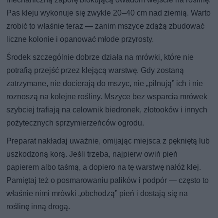
Pas kleju wykonuje się zwykle 20–40 cm nad ziemią. Warto
zrobić to właśnie teraz — zanim mszyce zdążą zbudować
liczne kolonie i opanować młode przyrosty.
Środek szczególnie dobrze działa na mrówki, które nie
potrafią przejść przez klejącą warstwę. Gdy zostaną
zatrzymane, nie docierają do mszyc, nie „pilnują” ich i nie
roznoszą na kolejne rośliny. Mszyce bez wsparcia mrówek
szybciej trafiają na celownik biedronek, złotooków i innych
pożytecznych sprzymierzeńców ogrodu.
Preparat nakładaj uważnie, omijając miejsca z pękniętą lub
uszkodzoną korą. Jeśli trzeba, najpierw owiń pień
papierem albo taśmą, a dopiero na tę warstwę nałóż klej.
Pamiętaj też o posmarowaniu palików i podpór — często to
właśnie nimi mrówki „obchodzą” pień i dostają się na
roślinę inną drogą.