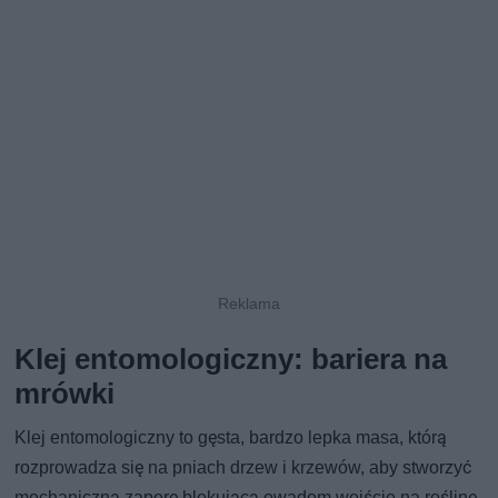
Klej entomologiczny: bariera na
mrówki
Klej entomologiczny to gęsta, bardzo lepka masa, którą
rozprowadza się na pniach drzew i krzewów, aby stworzyć
mechaniczną zaporę blokującą owadom wejście na roślinę.