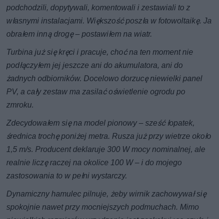
podchodzili, dopytywali, komentowali i zestawiali to z
własnymi instalacjami. Większość poszła w fotowoltaikę. Ja
obrałem inną drogę – postawiłem na wiatr.
Turbina już się kręci i pracuje, choć na ten moment nie
podłączyłem jej jeszcze ani do akumulatora, ani do
żadnych odbiorników. Docelowo dorzucę niewielki panel
PV, a cały zestaw ma zasilać oświetlenie ogrodu po
zmroku.
Zdecydowałem się na model pionowy – sześć łopatek,
średnica trochę poniżej metra. Rusza już przy wietrze około
1,5 m/s. Producent deklaruje 300 W mocy nominalnej, ale
realnie liczę raczej na okolice 100 W – i do mojego
zastosowania to w pełni wystarczy.
Dynamiczny hamulec pilnuje, żeby wirnik zachowywał się
spokojnie nawet przy mocniejszych podmuchach. Mimo