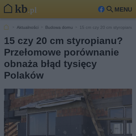
MENU
Fa
Szu
ceb
kaj
Aktualności
Budowa domu
15 cm czy 20 cm styropianu
ook
15 czy 20 cm styropianu?
Przełomowe porównanie
obnaża błąd tysięcy
Polaków