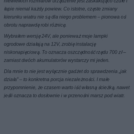
niewielkich rozmiarów urządzenie jest zaskakująco czułe i
łapie niemal każdy powiew. Co istotne, częste zmiany
kierunku wiatru nie są dla niego problemem – pionowa oś
obrotu naprawdę robi różnicę.
Wybrałem wersję 24V, ale ponieważ moje lampki
ogrodowe działają na 12V, zrobię instalację
niskonapięciową. To oznacza oszczędność rzędu 700 zł –
zamiast dwóch akumulatorów wystarczy mi jeden.
Dla mnie to nie jest wyłącznie gadżet do sprawdzenia „jak
działa” – to konkretna porcja niezależności. I małe
przypomnienie, że czasem warto iść własną ścieżką, nawet
jeśli oznacza to dosłownie i w przenośni marsz pod wiatr.