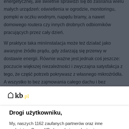
energetycznej, ale świetnie sprawdzi się do zasilania wielu
małych urządzeń: oświetlenia w ogrodzie, monitoringu,
pompki w oczku wodnym, napędu bramy, a nawet
domowego routera czy innych drobnych odbiorników
pracujących przez cały dzień.
W praktyce taka miniinstalacja może też działać jako
awaryjne źródło prądu, gdy zdarzają się przerwy w
dostawie energii. Równie ważne jest jednak coś jeszcze:
poczucie większej niezależności i zwyczajna satysfakcja z
tego, że część potrzeb pokrywasz z własnego mikroźródła.
A wszystko to bez zajmowania całego dachu i bez
uzależniania się wyłącznie od słońca.
Drogi użytkowniku,
Czytaj także:
My, naszych 1162 zaufanych partnerów oraz inne