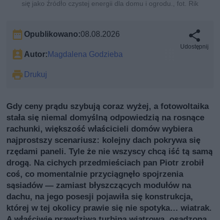
się jako źródło czystej energii dla domu i ogrodu., fot. Rik
Opublikowano:
08.08.2026
Udostępnij
Autor:
Magdalena Godzieba
Drukuj
Gdy ceny prądu szybują coraz wyżej, a fotowoltaika
stała się niemal domyślną odpowiedzią na rosnące
rachunki, większość właścicieli domów wybiera
najprostszy scenariusz: kolejny dach pokrywa się
rzędami paneli. Tyle że nie wszyscy chcą iść tą samą
drogą. Na cichych przedmieściach pan Piotr zrobił
coś, co momentalnie przyciągnęło spojrzenia
sąsiadów — zamiast błyszczących modułów na
dachu, na jego posesji pojawiła się konstrukcja,
której w tej okolicy prawie się nie spotyka… wiatrak.
A właściwie prawdziwa turbina wiatrowa, osadzona