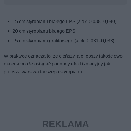
15 cm styropianu białego EPS (λ ok. 0,038–0,040)
20 cm styropianu białego EPS
15 cm styropianu grafitowego (λ ok. 0,031–0,033)
W praktyce oznacza to, że cieńszy, ale lepszy jakościowo
materiał może osiągać podobny efekt izolacyjny jak
grubsza warstwa tańszego styropianu.