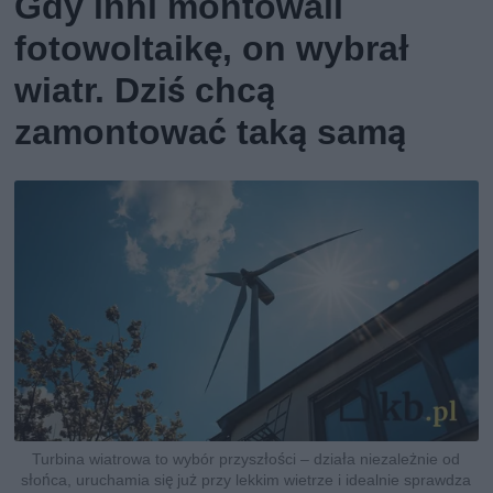
Gdy inni montowali
fotowoltaikę, on wybrał
wiatr. Dziś chcą
zamontować taką samą
Turbina wiatrowa to wybór przyszłości – działa niezależnie od
słońca, uruchamia się już przy lekkim wietrze i idealnie sprawdza