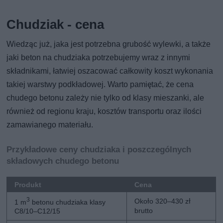
Chudziak - cena
Wiedząc już, jaka jest potrzebna grubość wylewki, a także
jaki beton na chudziaka potrzebujemy wraz z innymi
składnikami, łatwiej oszacować całkowity koszt wykonania
takiej warstwy podkładowej. Warto pamiętać, że cena
chudego betonu zależy nie tylko od klasy mieszanki, ale
również od regionu kraju, kosztów transportu oraz ilości
zamawianego materiału.
Przykładowe ceny chudziaka i poszczególnych
składowych chudego betonu
Produkt
Cena
3
Około 320–430 zł
1 m
betonu chudziaka klasy
brutto
C8/10–C12/15