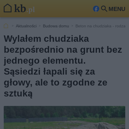
MENU
Fa
Szu
ceb
kaj
Aktualności
Budowa domu
Beton na chudziaka - rodzaje
ook
Wylałem chudziaka
bezpośrednio na grunt bez
jednego elementu.
Sąsiedzi łapali się za
głowy, ale to zgodne ze
sztuką