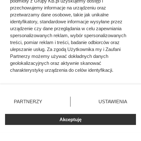
podmioty z Grupy KB.pl uzyskujemy dostęp i
Strop drewniany jest tańszy od betonowego, ale
przechowujemy informacje na urządzeniu oraz
ma jedną wadę, którą słychać codziennie
przetwarzamy dane osobowe, takie jak unikalne
identyfikatory, standardowe informacje wysyłane przez
Córki Młynarskiego przerwały milczenie. „Żyliśmy
urządzenie czy dane przeglądania w celu zapewniania
w strachu”
spersonalizowanych reklam, wybór spersonalizowanych
treści, pomiar reklam i treści, badanie odbiorców oraz
ulepszanie usług. Za zgodą Użytkownika my i Zaufani
Partnerzy możemy używać dokładnych danych
geolokalizacyjnych oraz aktywnie skanować
charakterystykę urządzenia do celów identyfikacji.
Ponieważ cenimy Twoją prywatność, prosimy o zgodę na
korzystanie z tych technologii poprzez kliknięcie
„Akceptuję”. Zgoda jest dobrowolna i zawsze możesz ją
zmienić/wycofać klikając przycisk ustawień prywatności
PARTNERZY
USTAWIENIA
znajdujący się w lewym dolnym rogu strony. Niektóre
rodzaje przetwarzania danych nie wymagają zgody
użytkownika, ale masz prawo sprzeciwić się takiemu
Akceptuję
przetwarzaniu. Preferencje będą miały zastosowania tylko
na tej witrynie.