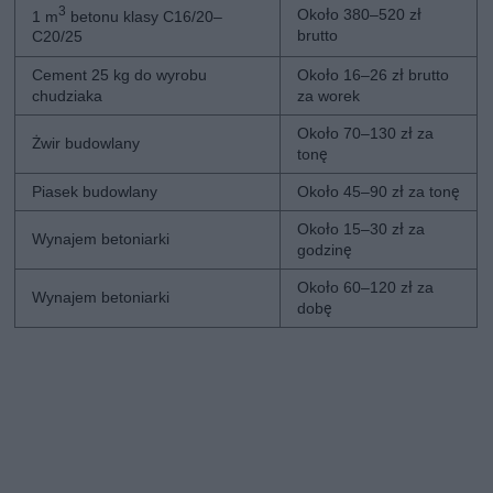
3
Około 380–520 zł
1 m
betonu klasy C16/20–
brutto
C20/25
Cement 25 kg do wyrobu
Około 16–26 zł brutto
chudziaka
za worek
Około 70–130 zł za
Żwir budowlany
tonę
Piasek budowlany
Około 45–90 zł za tonę
Około 15–30 zł za
Wynajem betoniarki
godzinę
Około 60–120 zł za
Wynajem betoniarki
dobę