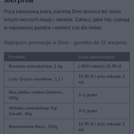
Poza luksusową kawą ziarnistą Dino dorzuca też sporo
innych mocnych okazji i rabatów. Zobacz, jakie hity czekają
w najnowszej gazetce i wybierz coś dla siebie.
Najlepsze promocje w Dino - gazetka do 11 sierpnia
Produkt
Cena promocyjna
Borówka amerykańska, 1 kg
(-36% rabatu) 15,99 zł
16,85 zł / przy zakupie 2
Lody Grycan waniliowe, 1,1 l
szt.
Mus jabłko–malina Owolovo,
2+1 gratis
200g
Wafelek czekoladowy Top
3+1 gratis
Góralki, 40g
14,95 zł / przy zakupie 2
Bombonierka Merci, 250g
szt.