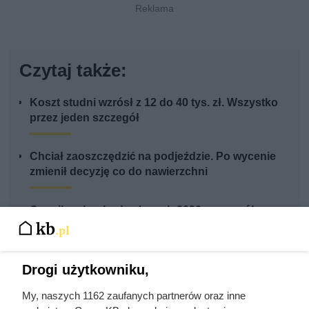
Czytaj także:
Koszt studni wzrósł z 12 do 40 tys. zł. Wszystko
przez jeden szczegół
Chciał zaoszczędzić na podjeździe. Po wycenie
zmienił decyzję co do nawierzchni
Cennik usług budowlanych 2026: szczegółowe
ceny prac
Wycena kostki przekroczyła budżet. Wykonawca
Drogi użytkowniku,
zaproponował o połowę tańszą alternatywę
My, naszych 1162 zaufanych partnerów oraz inne