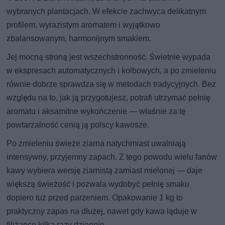
wybranych plantacjach. W efekcie zachwyca delikatnym
profilem, wyrazistym aromatem i wyjątkowo
zbalansowanym, harmonijnym smakiem.
Jej mocną stroną jest wszechstronność. Świetnie wypada
w ekspresach automatycznych i kolbowych, a po zmieleniu
równie dobrze sprawdza się w metodach tradycyjnych. Bez
względu na to, jak ją przygotujesz, potrafi utrzymać pełnię
aromatu i aksamitne wykończenie — właśnie za tę
powtarzalność cenią ją polscy kawosze.
Po zmieleniu świeże ziarna natychmiast uwalniają
intensywny, przyjemny zapach. Z tego powodu wielu fanów
kawy wybiera wersję ziarnistą zamiast mielonej — daje
większą świeżość i pozwala wydobyć pełnię smaku
dopiero tuż przed parzeniem. Opakowanie 1 kg to
praktyczny zapas na dłużej, nawet gdy kawa ląduje w
filiżance kilka razy dziennie.