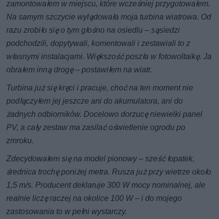
zamontowałem w miejscu, które wcześniej przygotowałem.
Na samym szczycie wylądowała moja turbina wiatrowa. Od
razu zrobiło się o tym głośno na osiedlu – sąsiedzi
podchodzili, dopytywali, komentowali i zestawiali to z
własnymi instalacjami. Większość poszła w fotowoltaikę. Ja
obrałem inną drogę – postawiłem na wiatr.
Turbina już się kręci i pracuje, choć na ten moment nie
podłączyłem jej jeszcze ani do akumulatora, ani do
żadnych odbiorników. Docelowo dorzucę niewielki panel
PV, a cały zestaw ma zasilać oświetlenie ogrodu po
zmroku.
Zdecydowałem się na model pionowy – sześć łopatek,
średnica trochę poniżej metra. Rusza już przy wietrze około
1,5 m/s. Producent deklaruje 300 W mocy nominalnej, ale
realnie liczę raczej na okolice 100 W – i do mojego
zastosowania to w pełni wystarczy.