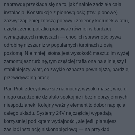
naprawdę przekłada się na to, jak finalnie zadziała cała
instalacja. Konstrukcje z pionową osią (tzw. pionowe)
zazwyczaj lepiej znoszą porywy i zmienny kierunek wiatru,
dzięki czemu potrafią pracować równiej w bardziej
wymagających miejscach — choć ich sprawność bywa
odrobinę niższa niż w popularnych turbinach z osią
poziomą. Nie mniej istotna jest wysokość masztu: im wyżej
zamontujesz turbinę, tym częściej trafia ona na silniejszy i
stabilniejszy wiatr, co zwykle oznacza pewniejszą, bardziej
przewidywalną pracę.
Pan Piotr zdecydował się na mocny, wysoki maszt, więc u
niego urządzenie działało spokojnie i bez nieprzyjemnych
niespodzianek. Kolejny ważny element to dobór napięcia
całego układu. Systemy 24V najczęściej wypadają
korzystniej pod kątem wydajności, ale jeśli planujesz
zasilać instalację niskonapięciową — na przykład