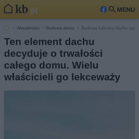
MENU
Fa
Szu
ceb
kaj
Aktualności
Budowa domu
Budowa kalenicy dachu: pora
ook
Ten element dachu
decyduje o trwałości
całego domu. Wielu
właścicieli go lekceważy