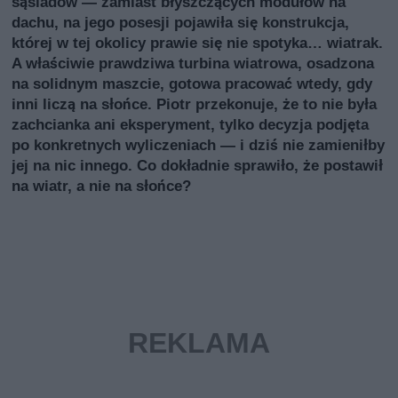
sąsiadów — zamiast błyszczących modułów na
dachu, na jego posesji pojawiła się konstrukcja,
której w tej okolicy prawie się nie spotyka… wiatrak.
A właściwie prawdziwa turbina wiatrowa, osadzona
na solidnym maszcie, gotowa pracować wtedy, gdy
inni liczą na słońce. Piotr przekonuje, że to nie była
zachcianka ani eksperyment, tylko decyzja podjęta
po konkretnych wyliczeniach — i dziś nie zamieniłby
jej na nic innego. Co dokładnie sprawiło, że postawił
na wiatr, a nie na słońce?