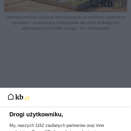
Domowa turbina wiatrowa zamontowana na solidnym maszcie w
ogrodzie – nowoczesne rozwiązanie dla osób szukających
alternatywnych źródeł energii., fot. mdshahjalal
Drogi użytkowniku,
My, naszych 1162 zaufanych partnerów oraz inne