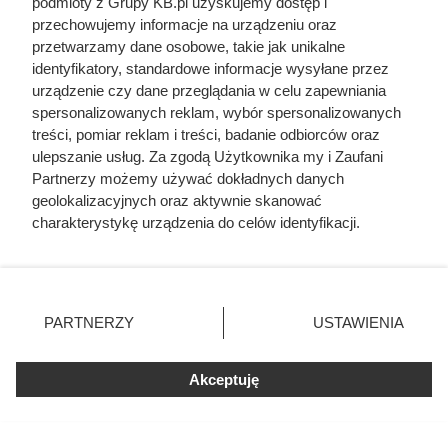
podmioty z Grupy KB.pl uzyskujemy dostęp i
przechowujemy informacje na urządzeniu oraz
przetwarzamy dane osobowe, takie jak unikalne
identyfikatory, standardowe informacje wysyłane przez
urządzenie czy dane przeglądania w celu zapewniania
spersonalizowanych reklam, wybór spersonalizowanych
treści, pomiar reklam i treści, badanie odbiorców oraz
ulepszanie usług. Za zgodą Użytkownika my i Zaufani
Partnerzy możemy używać dokładnych danych
geolokalizacyjnych oraz aktywnie skanować
charakterystykę urządzenia do celów identyfikacji.
Ponieważ cenimy Twoją prywatność, prosimy o zgodę na
korzystanie z tych technologii poprzez kliknięcie
„Akceptuję”. Zgoda jest dobrowolna i zawsze możesz ją
zmienić/wycofać klikając przycisk ustawień prywatności
PARTNERZY
USTAWIENIA
znajdujący się w lewym dolnym rogu strony. Niektóre
Mała turbina 300 W: co zasili w
rodzaje przetwarzania danych nie wymagają zgody
domu
użytkownika, ale masz prawo sprzeciwić się takiemu
Akceptuję
przetwarzaniu. Preferencje będą miały zastosowania tylko
Mimo że na pierwszy rzut oka może wydawać się to
na tej witrynie.
nieprawdopodobne, nawet niewielka turbina – na przykład