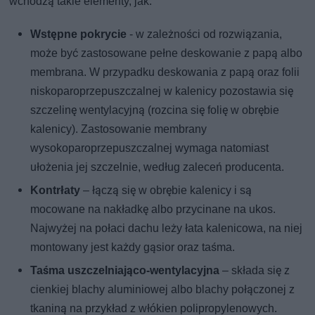
wchodzą takie elementy, jak:
Wstępne pokrycie
- w zależności od rozwiązania,
może być zastosowane pełne deskowanie z papą albo
membrana. W przypadku deskowania z papą oraz folii
niskoparoprzepuszczalnej w kalenicy pozostawia się
szczelinę wentylacyjną (rozcina się folię w obrębie
kalenicy). Zastosowanie membrany
wysokoparoprzepuszczalnej wymaga natomiast
ułożenia jej szczelnie, według zaleceń producenta.
Kontrłaty
– łączą się w obrębie kalenicy i są
mocowane na nakładkę albo przycinane na ukos.
Najwyżej na połaci dachu leży łata kalenicowa, na niej
montowany jest każdy gąsior oraz taśma.
Taśma uszczelniająco-wentylacyjna
– składa się z
cienkiej blachy aluminiowej albo blachy połączonej z
tkaniną na przykład z włókien polipropylenowych.