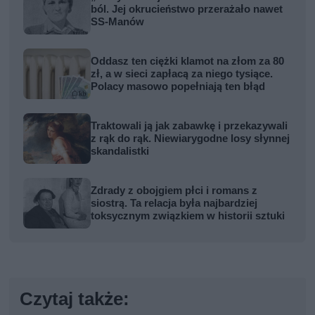
ból. Jej okrucieństwo przerażało nawet
SS-Manów
Oddasz ten ciężki klamot na złom za 80
zł, a w sieci zapłacą za niego tysiące.
Polacy masowo popełniają ten błąd
Traktowali ją jak zabawkę i przekazywali
z rąk do rąk. Niewiarygodne losy słynnej
skandalistki
Zdrady z obojgiem płci i romans z
siostrą. Ta relacja była najbardziej
toksycznym związkiem w historii sztuki
Czytaj także: