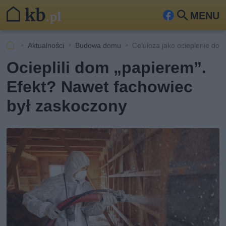
MENU
Fa
Szu
ceb
kaj
Aktualności
Budowa domu
Celuloza jako ocieplenie do
ook
Ocieplili dom „papierem”.
Efekt? Nawet fachowiec
był zaskoczony