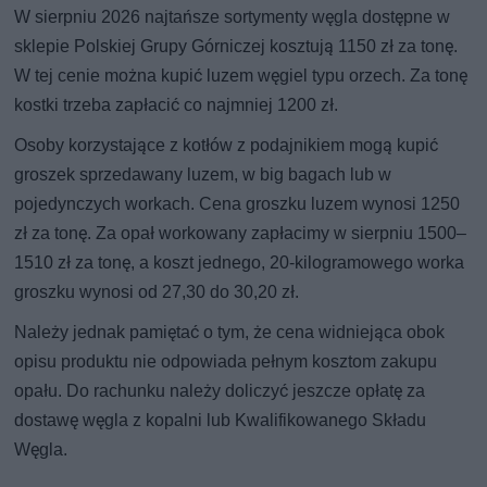
W sierpniu 2026 najtańsze sortymenty węgla dostępne w
sklepie Polskiej Grupy Górniczej kosztują 1150 zł za tonę.
W tej cenie można kupić luzem węgiel typu orzech. Za tonę
kostki trzeba zapłacić co najmniej 1200 zł.
Osoby korzystające z kotłów z podajnikiem mogą kupić
groszek sprzedawany luzem, w big bagach lub w
pojedynczych workach. Cena groszku luzem wynosi 1250
zł za tonę. Za opał workowany zapłacimy w sierpniu 1500–
1510 zł za tonę, a koszt jednego, 20-kilogramowego worka
groszku wynosi od 27,30 do 30,20 zł.
Należy jednak pamiętać o tym, że cena widniejąca obok
opisu produktu nie odpowiada pełnym kosztom zakupu
opału. Do rachunku należy doliczyć jeszcze opłatę za
dostawę węgla z kopalni lub Kwalifikowanego Składu
Węgla.