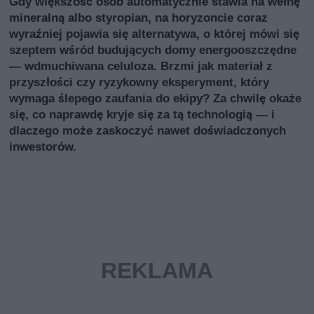
Gdy większość osób automatycznie stawia na wełnę
mineralną albo styropian, na horyzoncie coraz
wyraźniej pojawia się alternatywa, o której mówi się
szeptem wśród budujących domy energooszczędne
— wdmuchiwana celuloza. Brzmi jak materiał z
przyszłości czy ryzykowny eksperyment, który
wymaga ślepego zaufania do ekipy? Za chwilę okaże
się, co naprawdę kryje się za tą technologią — i
dlaczego może zaskoczyć nawet doświadczonych
inwestorów.