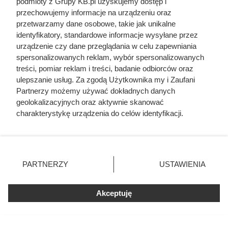
podmioty z Grupy KB.pl uzyskujemy dostęp i
się już od 850 zł/t. Zdecydowanie więcej trzeba zapłacić za
przechowujemy informacje na urządzeniu oraz
przetwarzamy dane osobowe, takie jak unikalne
węgiel z półki premium, który może kosztować nawet
identyfikatory, standardowe informacje wysyłane przez
1300–1400 zł/t.
urządzenie czy dane przeglądania w celu zapewniania
spersonalizowanych reklam, wybór spersonalizowanych
treści, pomiar reklam i treści, badanie odbiorców oraz
ulepszanie usług. Za zgodą Użytkownika my i Zaufani
Partnerzy możemy używać dokładnych danych
geolokalizacyjnych oraz aktywnie skanować
charakterystykę urządzenia do celów identyfikacji.
Ponieważ cenimy Twoją prywatność, prosimy o zgodę na
korzystanie z tych technologii poprzez kliknięcie
„Akceptuję”. Zgoda jest dobrowolna i zawsze możesz ją
zmienić/wycofać klikając przycisk ustawień prywatności
PARTNERZY
USTAWIENIA
znajdujący się w lewym dolnym rogu strony. Niektóre
rodzaje przetwarzania danych nie wymagają zgody
użytkownika, ale masz prawo sprzeciwić się takiemu
Akceptuję
przetwarzaniu. Preferencje będą miały zastosowania tylko
na tej witrynie.