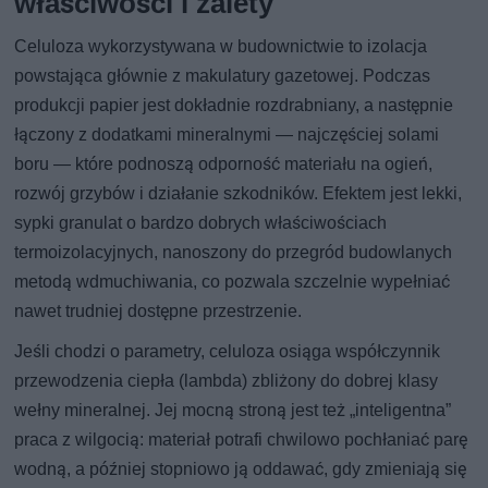
właściwości i zalety
Celuloza wykorzystywana w budownictwie to izolacja
powstająca głównie z makulatury gazetowej. Podczas
produkcji papier jest dokładnie rozdrabniany, a następnie
łączony z dodatkami mineralnymi — najczęściej solami
boru — które podnoszą odporność materiału na ogień,
rozwój grzybów i działanie szkodników. Efektem jest lekki,
sypki granulat o bardzo dobrych właściwościach
termoizolacyjnych, nanoszony do przegród budowlanych
metodą wdmuchiwania, co pozwala szczelnie wypełniać
nawet trudniej dostępne przestrzenie.
Jeśli chodzi o parametry, celuloza osiąga współczynnik
przewodzenia ciepła (lambda) zbliżony do dobrej klasy
wełny mineralnej. Jej mocną stroną jest też „inteligentna”
praca z wilgocią: materiał potrafi chwilowo pochłaniać parę
wodną, a później stopniowo ją oddawać, gdy zmieniają się