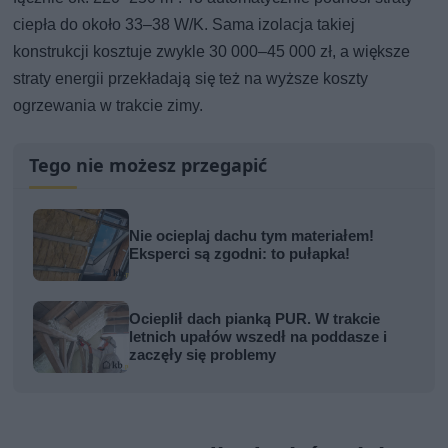
ciepła do około 33–38 W/K. Sama izolacja takiej
konstrukcji kosztuje zwykle 30 000–45 000 zł, a większe
straty energii przekładają się też na wyższe koszty
ogrzewania w trakcie zimy.
Tego nie możesz przegapić
Nie ocieplaj dachu tym materiałem!
Eksperci są zgodni: to pułapka!
Ocieplił dach pianką PUR. W trakcie
letnich upałów wszedł na poddasze i
zaczęły się problemy