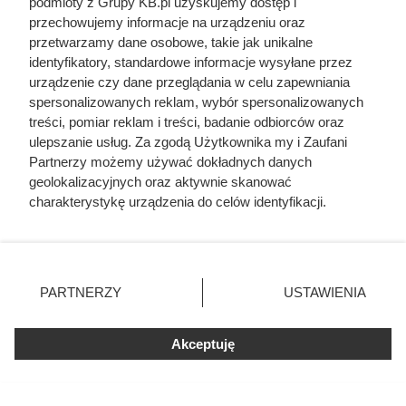
podmioty z Grupy KB.pl uzyskujemy dostęp i
przechowujemy informacje na urządzeniu oraz
przetwarzamy dane osobowe, takie jak unikalne
identyfikatory, standardowe informacje wysyłane przez
urządzenie czy dane przeglądania w celu zapewniania
spersonalizowanych reklam, wybór spersonalizowanych
treści, pomiar reklam i treści, badanie odbiorców oraz
ulepszanie usług. Za zgodą Użytkownika my i Zaufani
Czytaj także:
Partnerzy możemy używać dokładnych danych
geolokalizacyjnych oraz aktywnie skanować
Beton komórkowy czy ceramika? Zapytaliśmy
charakterystykę urządzenia do celów identyfikacji.
murarzy, co wybraliby do swojego domu
Ponieważ cenimy Twoją prywatność, prosimy o zgodę na
korzystanie z tych technologii poprzez kliknięcie
„Akceptuję”. Zgoda jest dobrowolna i zawsze możesz ją
Dach dwuspadowy czy kopertowy? Różnica w
zmienić/wycofać klikając przycisk ustawień prywatności
cenie może zaskoczyć inwestorów
PARTNERZY
USTAWIENIA
znajdujący się w lewym dolnym rogu strony. Niektóre
rodzaje przetwarzania danych nie wymagają zgody
Ile wełny potrzeba na poddasze? Ten prosty błąd
użytkownika, ale masz prawo sprzeciwić się takiemu
Akceptuję
może kosztować całą paletę
przetwarzaniu. Preferencje będą miały zastosowania tylko
na tej witrynie.