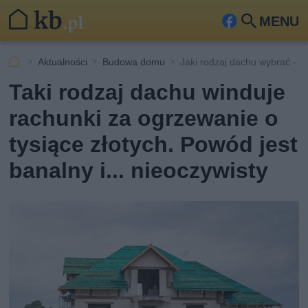
MENU
Fa
Szu
ceb
kaj
Aktualności
Budowa domu
Jaki rodzaj dachu wybrać -
ook
Taki rodzaj dachu winduje
rachunki za ogrzewanie o
tysiące złotych. Powód jest
banalny i... nieoczywisty