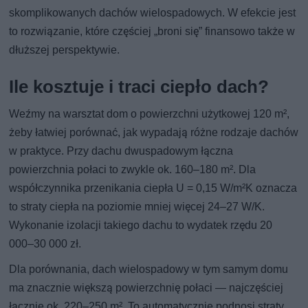
skomplikowanych dachów wielospadowych. W efekcie jest
to rozwiązanie, które częściej „broni się” finansowo także w
dłuższej perspektywie.
Ile kosztuje i traci ciepło dach?
Weźmy na warsztat dom o powierzchni użytkowej 120 m²,
żeby łatwiej porównać, jak wypadają różne rodzaje dachów
w praktyce. Przy dachu dwuspadowym łączna
powierzchnia połaci to zwykle ok. 160–180 m². Dla
współczynnika przenikania ciepła U = 0,15 W/m²K oznacza
to straty ciepła na poziomie mniej więcej 24–27 W/K.
Wykonanie izolacji takiego dachu to wydatek rzędu 20
000–30 000 zł.
Dla porównania, dach wielospadowy w tym samym domu
ma znacznie większą powierzchnię połaci — najczęściej
łącznie ok. 220–250 m². To automatycznie podnosi straty