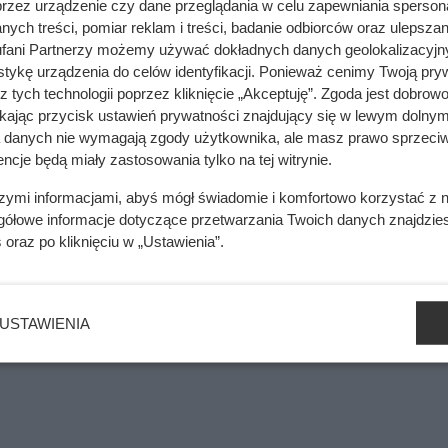
przez urządzenie czy dane przeglądania w celu zapewniania sperson
ych treści, pomiar reklam i treści, badanie odbiorców oraz ulepszan
fani Partnerzy możemy używać dokładnych danych geolokalizacyjn
tykę urządzenia do celów identyfikacji. Ponieważ cenimy Twoją pry
z tych technologii poprzez kliknięcie „Akceptuję”. Zgoda jest dobro
ikając przycisk ustawień prywatności znajdujący się w lewym dolnym
a danych nie wymagają zgody użytkownika, ale masz prawo sprzeciw
ncje będą miały zastosowania tylko na tej witrynie.
wał. W kominie narastał groźny osad
szymi informacjami, abyś mógł świadomie i komfortowo korzystać z
gółowe informacje dotyczące przetwarzania Twoich danych znajdzi
s
oraz po kliknięciu w „Ustawienia”.
mięsa z Dino. Klienci zaskoczeni
USTAWIENIA