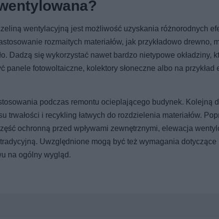
 wentylowana?
zeliną wentylacyjną jest możliwość uzyskania różnorodnych ef
astosowanie rozmaitych materiałów, jak przykładowo drewno, m
ło. Dadzą się wykorzystać nawet bardzo nietypowe okładziny, k
yć panele fotowoltaiczne, kolektory słoneczne albo na przykład
stosowania podczas remontu ocieplającego budynek. Kolejną 
u trwałości i recykling łatwych do rozdzielenia materiałów. Pop
 i część ochronną przed wpływami zewnętrznymi, elewacja went
 tradycyjną. Uwzględnione mogą być też wymagania dotyczące 
u na ogólny wygląd.