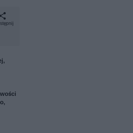
stępnij
j,
iwości
o,