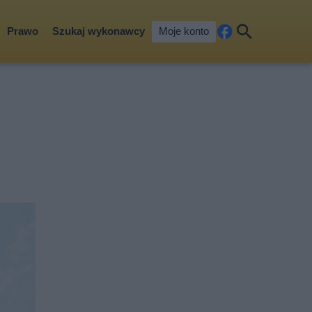
Prawo
Szukaj wykonawcy
Moje konto
Fa
Szu
ceb
kaj
ook