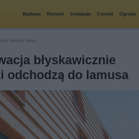
Budowa
Remont
Instalacje
Cenniki
Ogrody
ana zamiast tynku
wacja błyskawicznie
ki odchodzą do lamusa