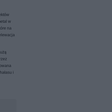
ektów
etal w
tóre na
 elewacja
dużą
rzez
ylowana
hałasu i