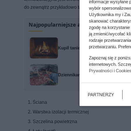
informacje wysyłane 
do zewnątrz przykładowo tak:
wybór spersonalizowan
Użytkownika my i Zau
skanować charakterys
Najpopularniejsze artykuły
zgodę na korzystanie 
ją zmienić/wycofać kl
rodzaje przetwarzani
przetwarzaniu. Prefere
Kupił tanie drewno i szybko pożało
Zapoznaj się z poniż
internetowych. Szcze
Prywatności i Cookie
Dziennikarze ujawnili pochodzenie 
PARTNERZY
Ściana
Warstwa izolacji termicznej
Szczelina powietrzna