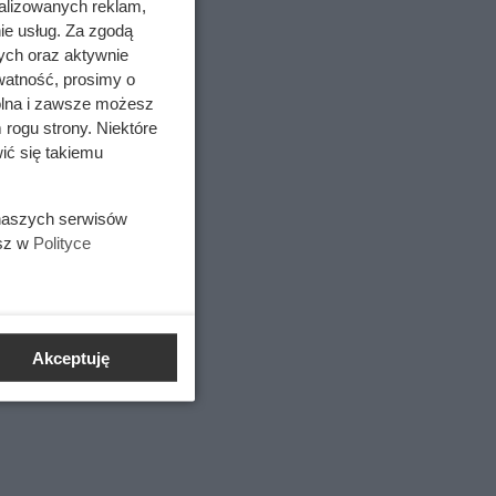
alizowanych reklam,
ie usług. Za zgodą
ych oraz aktywnie
watność, prosimy o
wolna i zawsze możesz
 rogu strony. Niektóre
ić się takiemu
 naszych serwisów
esz w
Polityce
Akceptuję