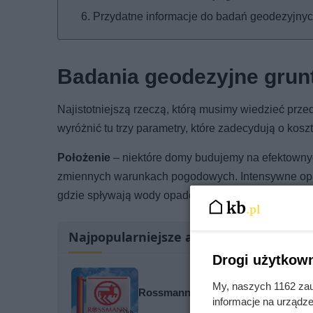
Przydatne informacje do badań geodezyjny
Badania geodezyjne grun
Najistotniejszą rzeczą, którą musimy wiedzieć prze
wyróżnić tu trzy parametry, które zadecydują o ko
Położenie
– niektóre domy budujemy na efektownyc
zmiennych warunkach pogodowych. Intensywne opady
gdzie spływają wody opadowe i jaki może być ich 
Najpopularniejsze artykuły
Drogi użytkown
My, naszych 1162 zau
Rossmann tnie cenę kultowego zapa
informacje na urządze