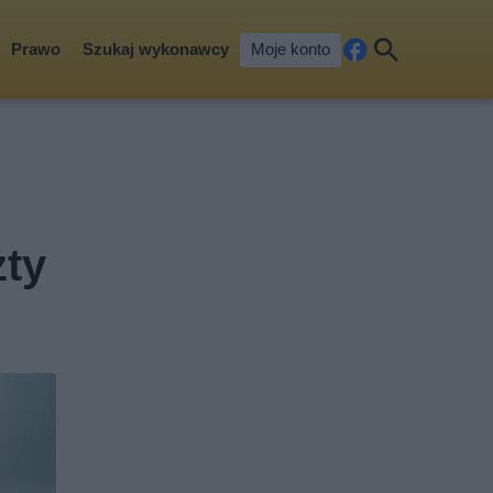
Prawo
Szukaj wykonawcy
Moje konto
Fa
Szu
ceb
kaj
ook
zty