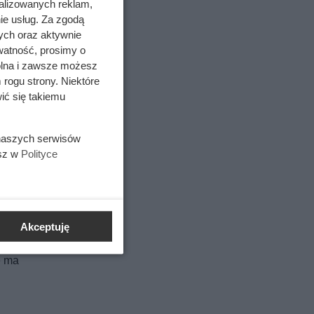
alizowanych reklam,
ie usług. Za zgodą
ych oraz aktywnie
watność, prosimy o
wolna i zawsze możesz
 rogu strony. Niektóre
ić się takiemu
iom wód
niem
 naszych serwisów
esz w
Polityce
lgotne
łoża
 glebie
Akceptuję
zególnie
e ma