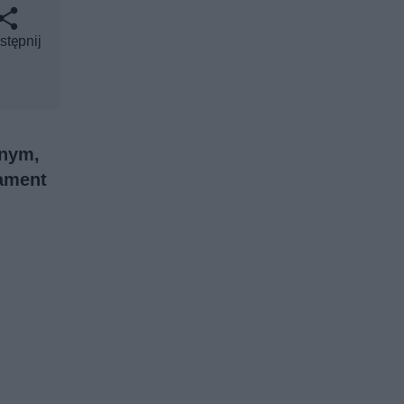
stępnij
tnym,
dament