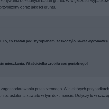
wykonywania dokładnych badań gruntu. W większości wypadków
przybliżony obraz jakości gruntu.
cji. To, co zastali pod styropianem, zaskoczyło nawet wykonawcę
cić mieszkania. Właścicielka zrobiła coś genialnego!
 zagospodarowania przestrzennego. W niektórych przypadkach
przez ustalenia zawarte w tym dokumencie. Dotyczy to w szcze