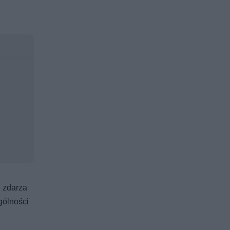
 zdarza
gólności