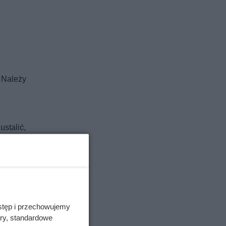
. Należy
stalić,
stęp i przechowujemy
ory, standardowe