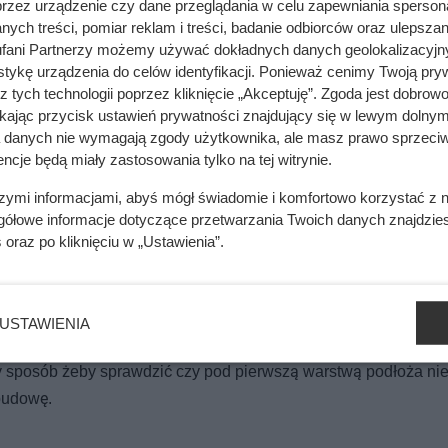
przez urządzenie czy dane przeglądania w celu zapewniania sperson
ych treści, pomiar reklam i treści, badanie odbiorców oraz ulepszan
fani Partnerzy możemy używać dokładnych danych geolokalizacyjn
mięsa z Dino. Klienci zaskoczeni
tykę urządzenia do celów identyfikacji. Ponieważ cenimy Twoją pry
z tych technologii poprzez kliknięcie „Akceptuję”. Zgoda jest dobro
ikając przycisk ustawień prywatności znajdujący się w lewym dolnym
a danych nie wymagają zgody użytkownika, ale masz prawo sprzeciw
ncje będą miały zastosowania tylko na tej witrynie.
 znaczenia w przypadku domów podpiwniczonych. Wyższy poz
s budowy i izolowania fundamentów. Wiąże się to z podniesie
szymi informacjami, abyś mógł świadomie i komfortowo korzystać z
gółowe informacje dotyczące przetwarzania Twoich danych znajdzi
dzie też ważny z punktu widzenia nośności. Pamiętajmy, że wi
s
oraz po kliknięciu w „Ustawienia”.
a zwarte i przepuszczalne.
aniczne, miękko gliniaste i miękko piaszczyste. Tego typu pod
 zbyt dużego osiadania budynku. Oczywiście budowa na trudnej
USTAWIENIA
esieniem wydatków i niesie ze sobą ryzyko. W tym wypadku szc
zy sposób żeby sprawdzić czy pod pierwszą warstwą podłoża ni
budowę.