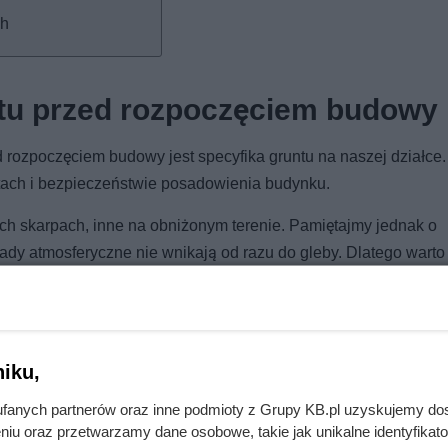
ch
tu przed rozpoczęciem budowy
d rozpoczęciem budowy jest specyfika gruntu na naszej działce
sztach i bezpieczeństwie posadowienia budynku.
h skarpach, inne na obniżonym terenie. Pamiętajmy jednak o
 atmosferyczne nie wnikają od razu do gleby. Dlatego warto u
wpływ na nasz budynek.
iku,
fanych partnerów oraz inne podmioty z Grupy KB.pl uzyskujemy do
chu o 90 zł! Warto się pospieszyć!
niu oraz przetwarzamy dane osobowe, takie jak unikalne identyfikat