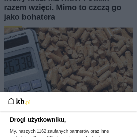
razem wzięci. Mimo to czczą go
jako bohatera
Drogi użytkowniku,
Na ile naprawdę wystarcza tona
pelletu? Prosty przelicznik dla
My, naszych 1162 zaufanych partnerów oraz inne