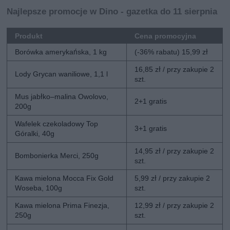
Najlepsze promocje w Dino - gazetka do 11 sierpnia
Produkt
Cena promocyjna
Borówka amerykańska, 1 kg
(-36% rabatu) 15,99 zł
16,85 zł / przy zakupie 2
Lody Grycan waniliowe, 1,1 l
szt.
Mus jabłko–malina Owolovo,
2+1 gratis
200g
Wafelek czekoladowy Top
3+1 gratis
Góralki, 40g
14,95 zł / przy zakupie 2
Bombonierka Merci, 250g
szt.
Kawa mielona Mocca Fix Gold
5,99 zł / przy zakupie 2
Woseba, 100g
szt.
Kawa mielona Prima Finezja,
12,99 zł / przy zakupie 2
250g
szt.