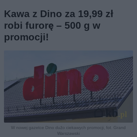
Kawa z Dino za 19,99 zł
robi furorę – 500 g w
promocji!
W nowej gazetce Dino dużo ciekawych promocji, fot. Grand
Warszawski