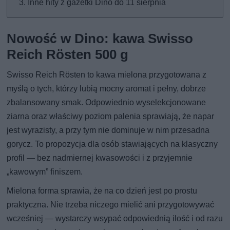
Inne hity z gazetki Dino do 11 sierpnia
Nowość w Dino: kawa Swisso
Reich Rösten 500 g
Swisso Reich Rösten to kawa mielona przygotowana z
myślą o tych, którzy lubią mocny aromat i pełny, dobrze
zbalansowany smak. Odpowiednio wyselekcjonowane
ziarna oraz właściwy poziom palenia sprawiają, że napar
jest wyrazisty, a przy tym nie dominuje w nim przesadna
gorycz. To propozycja dla osób stawiających na klasyczny
profil — bez nadmiernej kwasowości i z przyjemnie
„kawowym” finiszem.
Mielona forma sprawia, że na co dzień jest po prostu
praktyczna. Nie trzeba niczego mielić ani przygotowywać
wcześniej — wystarczy wsypać odpowiednią ilość i od razu