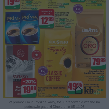
W promocji m.in. pyszne kawy, fot. Opracowanie własne na
podstawie gazetki Dino z dnia 05-11.08