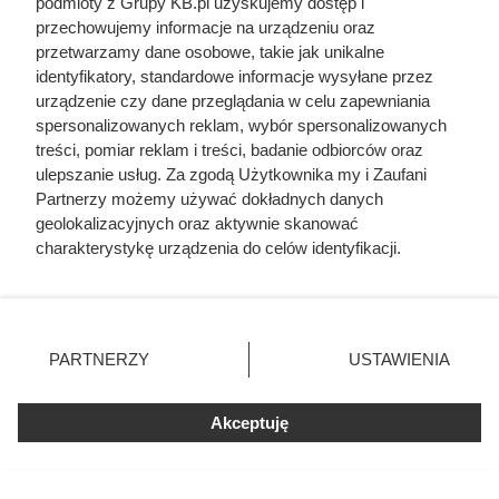
podmioty z Grupy KB.pl uzyskujemy dostęp i
tańszy produkt
przechowujemy informacje na urządzeniu oraz
Wszystkie koncentraty
70% taniej drugi,
przetwarzamy dane osobowe, takie jak unikalne
pomidorowe
tańszy produkt
identyfikatory, standardowe informacje wysyłane przez
urządzenie czy dane przeglądania w celu zapewniania
spersonalizowanych reklam, wybór spersonalizowanych
treści, pomiar reklam i treści, badanie odbiorców oraz
ulepszanie usług. Za zgodą Użytkownika my i Zaufani
Partnerzy możemy używać dokładnych danych
geolokalizacyjnych oraz aktywnie skanować
charakterystykę urządzenia do celów identyfikacji.
Ponieważ cenimy Twoją prywatność, prosimy o zgodę na
korzystanie z tych technologii poprzez kliknięcie
„Akceptuję”. Zgoda jest dobrowolna i zawsze możesz ją
zmienić/wycofać klikając przycisk ustawień prywatności
PARTNERZY
USTAWIENIA
znajdujący się w lewym dolnym rogu strony. Niektóre
rodzaje przetwarzania danych nie wymagają zgody
użytkownika, ale masz prawo sprzeciwić się takiemu
Akceptuję
przetwarzaniu. Preferencje będą miały zastosowania tylko
na tej witrynie.