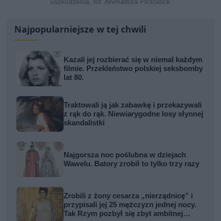
uszkodzenia, fot. Animaflora PicsStock
Najpopularniejsze w tej chwili
Kazali jej rozbierać się w niemal każdym
filmie. Przekleństwo polskiej seksbomby
lat 80.
Traktowali ją jak zabawkę i przekazywali
z rąk do rąk. Niewiarygodne losy słynnej
skandalistki
Najgorsza noc poślubna w dziejach
Wawelu. Batory zrobił to tylko trzy razy
Zrobili z żony cesarza „nierządnicę” i
przypisali jej 25 mężczyzn jednej nocy.
Tak Rzym pozbył się zbyt ambitnej