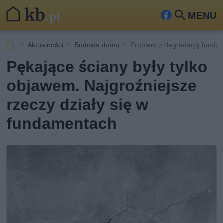
MENU
Fa
Szu
ceb
kaj
Aktualności
Budowa domu
Problem z degradacją fund
ook
Pękające ściany były tylko
objawem. Najgroźniejsze
rzeczy działy się w
fundamentach