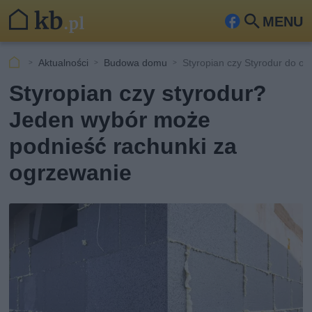
MENU
Fa
Szu
ceb
kaj
Aktualności
Budowa domu
Styropian czy Styrodur do oc
ook
Styropian czy styrodur?
Jeden wybór może
podnieść rachunki za
ogrzewanie