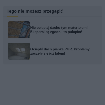
Tego nie możesz przegapić
Nie ocieplaj dachu tym materiałem!
Eksperci są zgodni: to pułapka!
Ocieplił dach pianką PUR. Problemy
zaczeły się już latem!