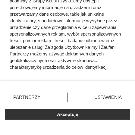
podmioty z Grupy KB.pl uzyskujemy dostęp i
przechowujemy informacje na urządzeniu oraz
Ten gatunek drewna daje
przetwarzamy dane osobowe, takie jak unikalne
najwięcej ciepła, a Polacy rzadko
identyfikatory, standardowe informacje wysyłane przez
urządzenie czy dane przeglądania w celu zapewniania
go kupują. Prawdziwy król
spersonalizowanych reklam, wybór spersonalizowanych
kaloryczności
treści, pomiar reklam i treści, badanie odbiorców oraz
ulepszanie usług. Za zgodą Użytkownika my i Zaufani
Partnerzy możemy używać dokładnych danych
geolokalizacyjnych oraz aktywnie skanować
charakterystykę urządzenia do celów identyfikacji.
Ponieważ cenimy Twoją prywatność, prosimy o zgodę na
korzystanie z tych technologii poprzez kliknięcie
„Akceptuję”. Zgoda jest dobrowolna i zawsze możesz ją
zmienić/wycofać klikając przycisk ustawień prywatności
PARTNERZY
USTAWIENIA
znajdujący się w lewym dolnym rogu strony. Niektóre
rodzaje przetwarzania danych nie wymagają zgody
użytkownika, ale masz prawo sprzeciwić się takiemu
Akceptuję
przetwarzaniu. Preferencje będą miały zastosowania tylko
na tej witrynie.