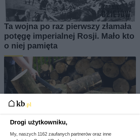
Ta wojna po raz pierwszy złamała
potęgę imperialnej Rosji. Mało kto
o niej pamięta
Drogi użytkowniku,
My, naszych 1162 zaufanych partnerów oraz inne