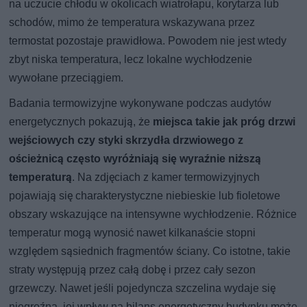
na uczucie chłodu w okolicach wiatrołapu, korytarza lub
schodów, mimo że temperatura wskazywana przez
termostat pozostaje prawidłowa. Powodem nie jest wtedy
zbyt niska temperatura, lecz lokalne wychłodzenie
wywołane przeciągiem.
Badania termowizyjne wykonywane podczas audytów
energetycznych pokazują, że
miejsca takie jak próg drzwi
wejściowych czy styki skrzydła drzwiowego z
ościeżnicą często wyróżniają się wyraźnie niższą
temperaturą
. Na zdjęciach z kamer termowizyjnych
pojawiają się charakterystyczne niebieskie lub fioletowe
obszary wskazujące na intensywne wychłodzenie. Różnice
temperatur mogą wynosić nawet kilkanaście stopni
względem sąsiednich fragmentów ściany. Co istotne, takie
straty występują przez całą dobę i przez cały sezon
grzewczy. Nawet jeśli pojedyncza szczelina wydaje się
niegroźna, jej wpływ na bilans energetyczny budynku może