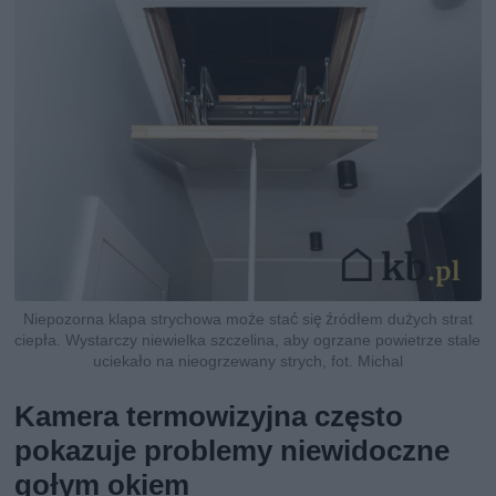
Niepozorna klapa strychowa może stać się źródłem dużych strat
ciepła. Wystarczy niewielka szczelina, aby ogrzane powietrze stale
uciekało na nieogrzewany strych, fot. Michal
Kamera termowizyjna często
pokazuje problemy niewidoczne
gołym okiem