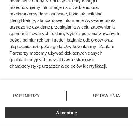
podmioty z Grupy KB.pl uzyskujemy dostęp i
przechowujemy informacje na urządzeniu oraz
przetwarzamy dane osobowe, takie jak unikalne
identyfikatory, standardowe informacje wysyłane przez
urządzenie czy dane przeglądania w celu zapewniania
spersonalizowanych reklam, wybór spersonalizowanych
Wycena szkody za zalane
treści, pomiar reklam i treści, badanie odbiorców oraz
ulepszanie usług. Za zgodą Użytkownika my i Zaufani
mieszkanie
Partnerzy możemy używać dokładnych danych
geolokalizacyjnych oraz aktywnie skanować
W pierwszym punkcie wyszczególniliśmy dokumentację
charakterystykę urządzenia do celów identyfikacji.
szkody. Jednak bardzo ważne będzie także sporządzenie
Ponieważ cenimy Twoją prywatność, prosimy o zgodę na
precyzyjnej wyceny. Wykonajmy ją przy sprawcy zalania
korzystanie z tych technologii poprzez kliknięcie
oraz zarządcy budynku. . Dzięki nim dokładnie wycenisz
„Akceptuję”. Zgoda jest dobrowolna i zawsze możesz ją
zmienić/wycofać klikając przycisk ustawień prywatności
wszystkie prace, wygenerujesz kosztorys prac i będziesz
PARTNERZY
USTAWIENIA
znajdujący się w lewym dolnym rogu strony. Niektóre
mógł załączyć go do protokołu. Protokół powinien zostać
rodzaje przetwarzania danych nie wymagają zgody
podpisany zarówno przez właściciela nieruchomości, jak i
użytkownika, ale masz prawo sprzeciwić się takiemu
Akceptuję
sprawcę zalania.
przetwarzaniu. Preferencje będą miały zastosowania tylko
na tej witrynie.