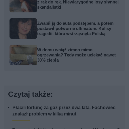
z rąk do rąk. Niewiarygodne losy słynnej
skandalistki
Zwabił ją do auta podstępem, a potem
postawił potworne ultimatum. Kulisy
tragedii, która wstrząsnęła Polską
W domu wciąż zimno mimo
ogrzewania? Tędy może uciekać nawet
30% ciepła
Czytaj także:
Płacili fortunę za gaz przez dwa lata. Fachowiec
znalazł problem w kilka minut