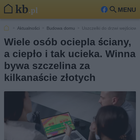
MENU
Fa
Szu
ceb
kaj
Aktualności
Budowa domu
Uszczelki do drzwi wejściowy
ook
Wiele osób ociepla ściany,
a ciepło i tak ucieka. Winna
bywa szczelina za
kilkanaście złotych