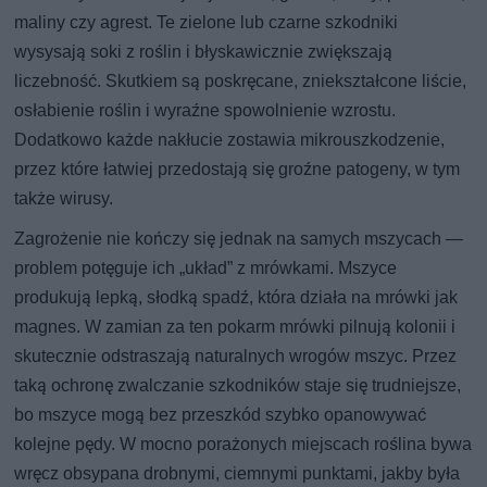
maliny czy agrest. Te zielone lub czarne szkodniki
wysysają soki z roślin i błyskawicznie zwiększają
liczebność. Skutkiem są poskręcane, zniekształcone liście,
osłabienie roślin i wyraźne spowolnienie wzrostu.
Dodatkowo każde nakłucie zostawia mikrouszkodzenie,
przez które łatwiej przedostają się groźne patogeny, w tym
także wirusy.
Zagrożenie nie kończy się jednak na samych mszycach —
problem potęguje ich „układ” z mrówkami. Mszyce
produkują lepką, słodką spadź, która działa na mrówki jak
magnes. W zamian za ten pokarm mrówki pilnują kolonii i
skutecznie odstraszają naturalnych wrogów mszyc. Przez
taką ochronę zwalczanie szkodników staje się trudniejsze,
bo mszyce mogą bez przeszkód szybko opanowywać
kolejne pędy. W mocno porażonych miejscach roślina bywa
wręcz obsypana drobnymi, ciemnymi punktami, jakby była