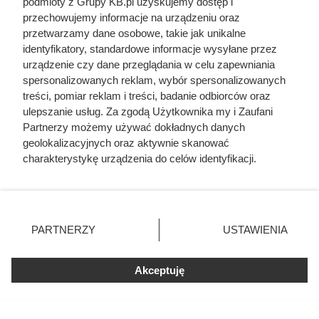
podmioty z Grupy KB.pl uzyskujemy dostęp i
przechowujemy informacje na urządzeniu oraz
przetwarzamy dane osobowe, takie jak unikalne
identyfikatory, standardowe informacje wysyłane przez
Nie harówka była najgorsza.
urządzenie czy dane przeglądania w celu zapewniania
Prawdziwy koszmar chłopek
spersonalizowanych reklam, wybór spersonalizowanych
zaczynał się po zamknięciu drzwi
treści, pomiar reklam i treści, badanie odbiorców oraz
ulepszanie usług. Za zgodą Użytkownika my i Zaufani
domu
Partnerzy możemy używać dokładnych danych
geolokalizacyjnych oraz aktywnie skanować
charakterystykę urządzenia do celów identyfikacji.
Ponieważ cenimy Twoją prywatność, prosimy o zgodę na
korzystanie z tych technologii poprzez kliknięcie
„Akceptuję”. Zgoda jest dobrowolna i zawsze możesz ją
zmienić/wycofać klikając przycisk ustawień prywatności
PARTNERZY
USTAWIENIA
znajdujący się w lewym dolnym rogu strony. Niektóre
rodzaje przetwarzania danych nie wymagają zgody
użytkownika, ale masz prawo sprzeciwić się takiemu
Akceptuję
przetwarzaniu. Preferencje będą miały zastosowania tylko
na tej witrynie.