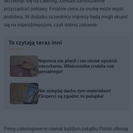
skrzyknąć się na catering, zamiast samodzielnie
przyrządzać potrawy. Finalnie cena za osobę może wyjść
podobna. W dodatku uczestnicy imprezy będą mogli skupić
się na najważniejszym, czyli dobrej zabawie.
To czytają teraz inni
Najemca nie płacił i nie chciał opuścić
mieszkania. Właścicielka zrobiła coś
genialnego!
Nie ocieplaj dachu tym materiałem!
Eksperci są zgodni: to pułapka!
Firmy cateringowe w niemal każdym zakątku Polski oferują