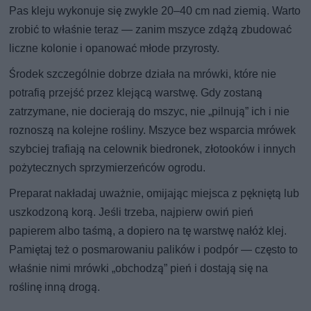
Pas kleju wykonuje się zwykle 20–40 cm nad ziemią. Warto
zrobić to właśnie teraz — zanim mszyce zdążą zbudować
liczne kolonie i opanować młode przyrosty.
Środek szczególnie dobrze działa na mrówki, które nie
potrafią przejść przez klejącą warstwę. Gdy zostaną
zatrzymane, nie docierają do mszyc, nie „pilnują” ich i nie
roznoszą na kolejne rośliny. Mszyce bez wsparcia mrówek
szybciej trafiają na celownik biedronek, złotooków i innych
pożytecznych sprzymierzeńców ogrodu.
Preparat nakładaj uważnie, omijając miejsca z pękniętą lub
uszkodzoną korą. Jeśli trzeba, najpierw owiń pień
papierem albo taśmą, a dopiero na tę warstwę nałóż klej.
Pamiętaj też o posmarowaniu palików i podpór — często to
właśnie nimi mrówki „obchodzą” pień i dostają się na
roślinę inną drogą.