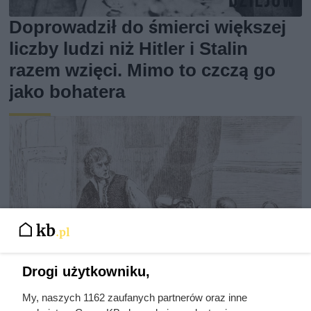
Doprowadził do śmierci większej
liczby ludzi niż Hitler i Stalin
razem wzięci. Mimo to czczą go
jako bohatera
Drogi użytkowniku,
My, naszych 1162 zaufanych partnerów oraz inne