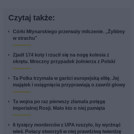
Czytaj także:
Córki Młynarskiego przerwały milczenie. „Żyliśmy
w strachu”
Zjadł 174 koty i rzucił się na nogę kolesia z
okrętu. Mroczny przypadek żołnierza z Polski
Ta Polka trzymała w garści europejską elitę. Jej
majątek i osiągnięcia przyprawiają o zawrót głowy
Ta wojna po raz pierwszy złamała potęgę
imperialnej Rosji. Mało kto o niej pamięta
6 tysięcy morderców z UPA ruszyło, by wyrżnąć
wieś. Polacy stworzyli w niej prawdziwą twierdzę