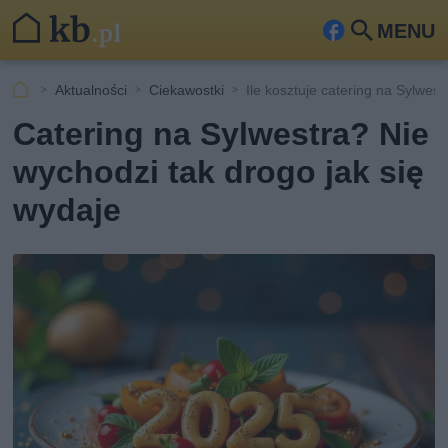
MENU
Fa
Szu
ceb
kaj
Aktualności
Ciekawostki
Ile kosztuje catering na Sylwes
ook
Catering na Sylwestra? Nie
wychodzi tak drogo jak się
wydaje