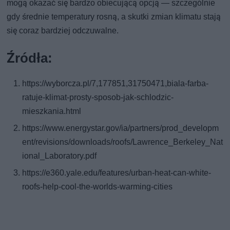
mogą okazać się bardzo obiecującą opcją — szczególnie
gdy średnie temperatury rosną, a skutki zmian klimatu stają
się coraz bardziej odczuwalne.
Źródła:
https://wyborcza.pl/7,177851,31750471,biala-farba-
ratuje-klimat-prosty-sposob-jak-schlodzic-
mieszkania.html
https://www.energystar.gov/ia/partners/prod_developm
ent/revisions/downloads/roofs/Lawrence_Berkeley_Nat
ional_Laboratory.pdf
https://e360.yale.edu/features/urban-heat-can-white-
roofs-help-cool-the-worlds-warming-cities