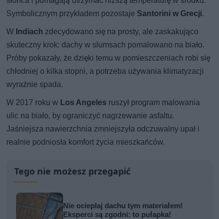
słońca i pomagają utrzymać niższą temperaturę w środku.
Symbolicznym przykładem pozostaje
Santorini w Grecji
.
W
Indiach
zdecydowano się na prosty, ale zaskakująco
skuteczny krok: dachy w slumsach pomalowano na biało.
Próby pokazały, że dzięki temu w pomieszczeniach robi się
chłodniej o kilka stopni, a potrzeba używania klimatyzacji
wyraźnie spada.
W 2017 roku w
Los Angeles
ruszył program malowania
ulic na biało, by ograniczyć nagrzewanie asfaltu.
Jaśniejsza nawierzchnia zmniejszyła odczuwalny upał i
realnie podniosła komfort życia mieszkańców.
Tego nie możesz przegapić
Nie ocieplaj dachu tym materiałem!
Eksperci są zgodni: to pułapka!