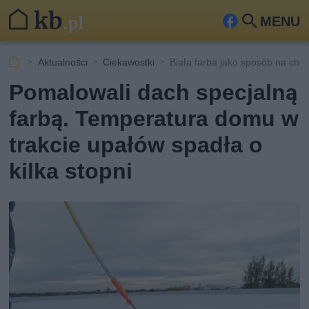
MENU
Fa
Szu
ceb
kaj
Aktualności
Ciekawostki
Biała farba jako sposób na chł
ook
Pomalowali dach specjalną
farbą. Temperatura domu w
trakcie upałów spadła o
kilka stopni