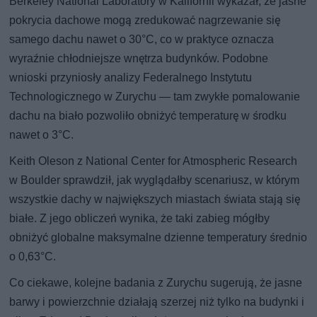
Berkeley National Laboratory w Kalifornii wykazał, że jasne
pokrycia dachowe mogą zredukować nagrzewanie się
samego dachu nawet o 30°C, co w praktyce oznacza
wyraźnie chłodniejsze wnętrza budynków. Podobne
wnioski przyniosły analizy Federalnego Instytutu
Technologicznego w Zurychu — tam zwykłe pomalowanie
dachu na biało pozwoliło obniżyć temperaturę w środku
nawet o 3°C.
Keith Oleson z National Center for Atmospheric Research
w Boulder sprawdził, jak wyglądałby scenariusz, w którym
wszystkie dachy w największych miastach świata stają się
białe. Z jego obliczeń wynika, że taki zabieg mógłby
obniżyć globalne maksymalne dzienne temperatury średnio
o 0,63°C.
Co ciekawe, kolejne badania z Zurychu sugerują, że jasne
barwy i powierzchnie działają szerzej niż tylko na budynki i