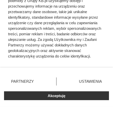
podmioty z Grupy KB.pl uzyskujemy dostęp i
przechowujemy informacje na urządzeniu oraz
przetwarzamy dane osobowe, takie jak unikalne
identyfikatory, standardowe informacje wysyłane przez
urządzenie czy dane przeglądania w celu zapewniania
spersonalizowanych reklam, wybór spersonalizowanych
treści, pomiar reklam i treści, badanie odbiorców oraz
ulepszanie usług. Za zgodą Użytkownika my i Zaufani
Czytaj także:
Partnerzy możemy używać dokładnych danych
geolokalizacyjnych oraz aktywnie skanować
Córki Młynarskiego przerwały milczenie. „Żyliśmy
charakterystykę urządzenia do celów identyfikacji.
w strachu”
Ponieważ cenimy Twoją prywatność, prosimy o zgodę na
korzystanie z tych technologii poprzez kliknięcie
„Akceptuję”. Zgoda jest dobrowolna i zawsze możesz ją
Wydał fortunę na piankę PUR, a latem miał w
zmienić/wycofać klikając przycisk ustawień prywatności
sypialni 30 stopni. Fachowiec od razu wskazał
PARTNERZY
USTAWIENIA
znajdujący się w lewym dolnym rogu strony. Niektóre
winnego
rodzaje przetwarzania danych nie wymagają zgody
użytkownika, ale masz prawo sprzeciwić się takiemu
Akceptuję
Odarci ze skóry, rozcięci piłą i przybici do krzyża
przetwarzaniu. Preferencje będą miały zastosowania tylko
głową w dół. Mroczny i krwawy koniec uczniów
na tej witrynie.
Chrystusa