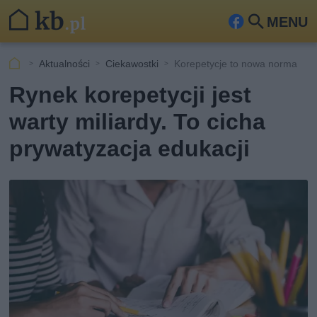
MENU
Fa
Szu
ceb
kaj
Aktualności
Ciekawostki
Korepetycje to nowa norma
ook
Rynek korepetycji jest
warty miliardy. To cicha
prywatyzacja edukacji