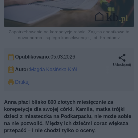
Zapotrzebowanie na korepetycje rośnie. Zajęcia dodatkowe to
nowa norma i są tego konsekwencje., fot. Freedomz
Opublikowano:
05.03.2026
Udostępnij
Autor:
Magda Kosińska-Król
Drukuj
Anna płaci blisko 800 złotych miesięcznie za
korepetycje dla swojej córki. Kamila, matka trójki
dzieci z miasteczka na Podkarpaciu, nie może sobie
na nie pozwolić. Między ich dziećmi coraz większa
przepaść – i nie chodzi tylko o oceny.