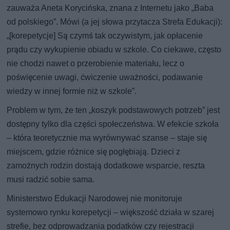
zauważa Aneta Korycińska, znana z Internetu jako „Baba
od polskiego”. Mówi (a jej słowa przytacza Strefa Edukacji):
„[korepetycje] Są czymś tak oczywistym, jak opłacenie
prądu czy wykupienie obiadu w szkole. Co ciekawe, często
nie chodzi nawet o przerobienie materiału, lecz o
poświęcenie uwagi, ćwiczenie uważności, podawanie
wiedzy w innej formie niż w szkole”.
Problem w tym, że ten „koszyk podstawowych potrzeb” jest
dostępny tylko dla części społeczeństwa. W efekcie szkoła
– która teoretycznie ma wyrównywać szanse – staje się
miejscem, gdzie różnice się pogłębiają. Dzieci z
zamożnych rodzin dostają dodatkowe wsparcie, reszta
musi radzić sobie sama.
Ministerstwo Edukacji Narodowej nie monitoruje
systemowo rynku korepetycji – większość działa w szarej
strefie, bez odprowadzania podatków czy rejestracji