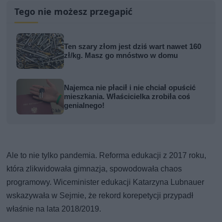
Tego nie możesz przegapić
Ten szary złom jest dziś wart nawet 160
zł/kg. Masz go mnóstwo w domu
Najemca nie płacił i nie chciał opuścić
mieszkania. Właścicielka zrobiła coś
genialnego!
Ale to nie tylko pandemia. Reforma edukacji z 2017 roku,
która zlikwidowała gimnazja, spowodowała chaos
programowy. Wiceminister edukacji Katarzyna Lubnauer
wskazywała w Sejmie, że rekord korepetycji przypadł
właśnie na lata 2018/2019.