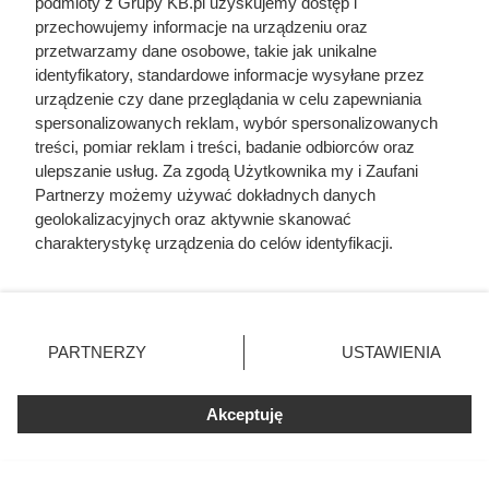
podmioty z Grupy KB.pl uzyskujemy dostęp i
przechowujemy informacje na urządzeniu oraz
przetwarzamy dane osobowe, takie jak unikalne
identyfikatory, standardowe informacje wysyłane przez
urządzenie czy dane przeglądania w celu zapewniania
spersonalizowanych reklam, wybór spersonalizowanych
treści, pomiar reklam i treści, badanie odbiorców oraz
ulepszanie usług. Za zgodą Użytkownika my i Zaufani
Partnerzy możemy używać dokładnych danych
geolokalizacyjnych oraz aktywnie skanować
charakterystykę urządzenia do celów identyfikacji.
Ponieważ cenimy Twoją prywatność, prosimy o zgodę na
korzystanie z tych technologii poprzez kliknięcie
„Akceptuję”. Zgoda jest dobrowolna i zawsze możesz ją
zmienić/wycofać klikając przycisk ustawień prywatności
PARTNERZY
USTAWIENIA
znajdujący się w lewym dolnym rogu strony. Niektóre
rodzaje przetwarzania danych nie wymagają zgody
Czytaj także:
użytkownika, ale masz prawo sprzeciwić się takiemu
Akceptuję
przetwarzaniu. Preferencje będą miały zastosowania tylko
na tej witrynie.
Herodot pisał o tym z przerażeniem. Każda