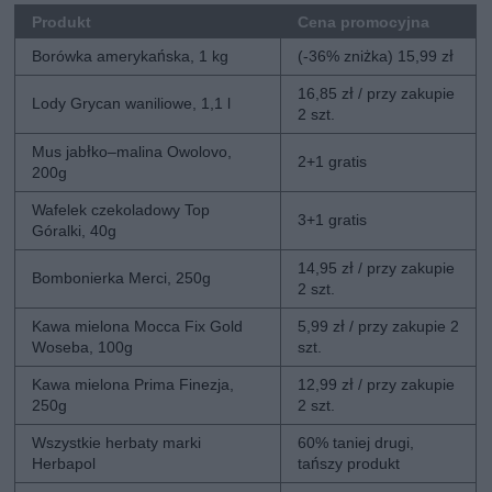
Produkt
Cena promocyjna
Borówka amerykańska, 1 kg
(-36% zniżka) 15,99 zł
16,85 zł / przy zakupie
Lody Grycan waniliowe, 1,1 l
2 szt.
Mus jabłko–malina Owolovo,
2+1 gratis
200g
Wafelek czekoladowy Top
3+1 gratis
Góralki, 40g
14,95 zł / przy zakupie
Bombonierka Merci, 250g
2 szt.
Kawa mielona Mocca Fix Gold
5,99 zł / przy zakupie 2
Woseba, 100g
szt.
Kawa mielona Prima Finezja,
12,99 zł / przy zakupie
250g
2 szt.
Wszystkie herbaty marki
60% taniej drugi,
Herbapol
tańszy produkt