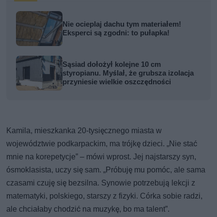
Nie ocieplaj dachu tym materiałem!
Eksperci są zgodni: to pułapka!
Sąsiad dołożył kolejne 10 cm
styropianu. Myślał, że grubsza izolacja
przyniesie wielkie oszczędności
Kamila, mieszkanka 20-tysięcznego miasta w
województwie podkarpackim, ma trójkę dzieci. „Nie stać
mnie na korepetycje” – mówi wprost. Jej najstarszy syn,
ósmoklasista, uczy się sam. „Próbuję mu pomóc, ale sama
czasami czuję się bezsilna. Synowie potrzebują lekcji z
matematyki, polskiego, starszy z fizyki. Córka sobie radzi,
ale chciałaby chodzić na muzykę, bo ma talent”.