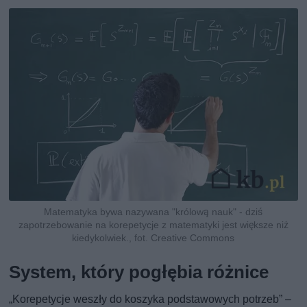
Matematyka bywa nazywana "królową nauk" - dziś
zapotrzebowanie na korepetycje z matematyki jest większe niż
kiedykolwiek., fot. Creative Commons
System, który pogłębia różnice
„Korepetycje weszły do koszyka podstawowych potrzeb” –