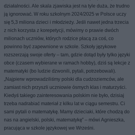
działalności. Ale skala zjawiska jest na tyle duża, że trudno
ją ignorować. W roku szkolnym 2024/2025 w Polsce uczy
się 5,3 miliona dzieci i młodzieży. Jeśli nawet jedna trzecia
z nich korzysta z korepetycji, mówimy o prawie dwóch
milionach uczniów, których rodzice płacą za coś, co
powinno być zapewnione w szkole. Szkoły językowe
rozszerzają swoje oferty – tam, gdzie dotąd były tylko języki
obce (czasem wybierane w ramach hobby), dziś są lekcje z
matematyki (bo ludzie dzwonili, pytali, potrzebowali).
„Najpierw wprowadziliśmy polski dla cudzoziemców, ale
zamiast nich przyszli uczniowie ósmych klas i maturzyści.
Kiedyś takiego zainteresowania polskim nie było, dzisiaj
trzeba nadrabiać materiał z kilku lat w ciągu semestru. Ci
sami pytali o matematykę. Mamy dzieciaki, które chodzą do
nas na angielski, polski, matematykę” – mówi Agnieszka,
pracująca w szkole językowej we Wrześni.