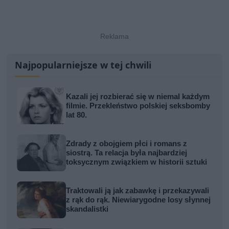
Najpopularniejsze w tej chwili
Kazali jej rozbierać się w niemal każdym
filmie. Przekleństwo polskiej seksbomby
lat 80.
Zdrady z obojgiem płci i romans z
siostrą. Ta relacja była najbardziej
toksycznym związkiem w historii sztuki
Traktowali ją jak zabawkę i przekazywali
z rąk do rąk. Niewiarygodne losy słynnej
skandalistki