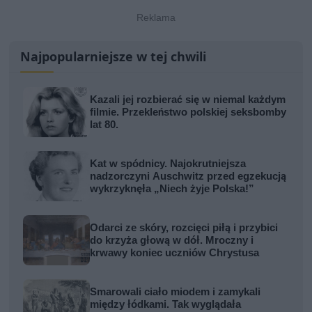
Najpopularniejsze w tej chwili
Kazali jej rozbierać się w niemal każdym
filmie. Przekleństwo polskiej seksbomby
lat 80.
Kat w spódnicy. Najokrutniejsza
nadzorczyni Auschwitz przed egzekucją
wykrzyknęła „Niech żyje Polska!”
Odarci ze skóry, rozcięci piłą i przybici
do krzyża głową w dół. Mroczny i
krwawy koniec uczniów Chrystusa
Smarowali ciało miodem i zamykali
między łódkami. Tak wyglądała