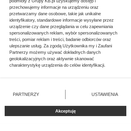
podmioty z Grupy KB.pl uzyskujemy dostęp i
Zjadł 174 koty i rzucił się na nogę kolesia z
przechowujemy informacje na urządzeniu oraz
okrętu. Mroczny przypadek żołnierza z Polski
przetwarzamy dane osobowe, takie jak unikalne
identyfikatory, standardowe informacje wysyłane przez
Prawdziwa historia ulubionego oszusta Ameryki.
urządzenie czy dane przeglądania w celu zapewniania
Kim jest Frank Abagnale?
spersonalizowanych reklam, wybór spersonalizowanych
treści, pomiar reklam i treści, badanie odbiorców oraz
ulepszanie usług. Za zgodą Użytkownika my i Zaufani
Miała 17 lat i zagrała całkowicie nagą rolę. Dziś
Partnerzy możemy używać dokładnych danych
nikt by na to nie pozwolił
geolokalizacyjnych oraz aktywnie skanować
charakterystykę urządzenia do celów identyfikacji.
Uwięził żonę i dzieci, porywał młode dziewczyny.
Ponieważ cenimy Twoją prywatność, prosimy o zgodę na
Co się działo w zamku polskiego magnata
korzystanie z tych technologii poprzez kliknięcie
„Akceptuję”. Zgoda jest dobrowolna i zawsze możesz ją
zmienić/wycofać klikając przycisk ustawień prywatności
PARTNERZY
USTAWIENIA
znajdujący się w lewym dolnym rogu strony. Niektóre
rodzaje przetwarzania danych nie wymagają zgody
użytkownika, ale masz prawo sprzeciwić się takiemu
Akceptuję
przetwarzaniu. Preferencje będą miały zastosowania tylko
na tej witrynie.