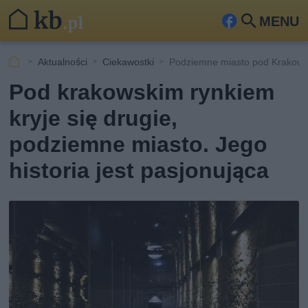
MENU
Fa
Szu
ceb
kaj
Aktualności
Ciekawostki
Podziemne miasto pod Krakow
ook
Pod krakowskim rynkiem
kryje się drugie,
podziemne miasto. Jego
historia jest pasjonująca