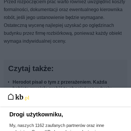
Przed rozpoczęciem prac warto również uwzględnić koszty
formalności, dokumentacji oraz ewentualnego kierownika
robót, jeśli jego ustanowienie będzie wymagane.
Ostateczną wycenę najlepiej uzyskać po oględzinach
budynku przez firmę rozbiórkową, ponieważ każdy obiekt
wymaga indywidualnej oceny.
Czytaj także:
Herodot pisał o tym z przerażeniem. Każda
kobieta musiała zrobić to chociaż raz w życiu
Wydał oświadczenie, że „sra na miłość”.
Niezwykła legenda powiązana z wieżą w
Drogi użytkowniku,
Kwidzynie
My, naszych 1162 zaufanych partnerów oraz inne