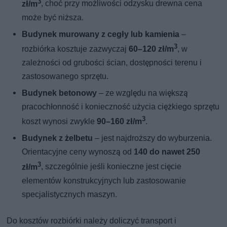
3
zł/m
, choć przy możliwości odzysku drewna cena
może być niższa.
Budynek murowany z cegły lub kamienia
–
3
rozbiórka kosztuje zazwyczaj
60–120 zł/m
, w
zależności od grubości ścian, dostępności terenu i
zastosowanego sprzętu.
Budynek betonowy
– ze względu na większą
pracochłonność i konieczność użycia ciężkiego sprzętu
3
koszt wynosi zwykle
90–160 zł/m
.
Budynek z żelbetu
– jest najdroższy do wyburzenia.
Orientacyjne ceny wynoszą od
140 do nawet 250
3
zł/m
, szczególnie jeśli konieczne jest cięcie
elementów konstrukcyjnych lub zastosowanie
specjalistycznych maszyn.
Do kosztów rozbiórki należy doliczyć transport i