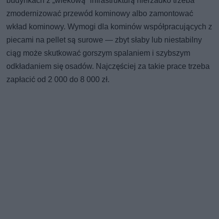
budynkach z „wiekową” infrastrukturą nierzadko trzeba
zmodernizować przewód kominowy albo zamontować
wkład kominowy. Wymogi dla kominów współpracujących z
piecami na pellet są surowe — zbyt słaby lub niestabilny
ciąg może skutkować gorszym spalaniem i szybszym
odkładaniem się osadów. Najczęściej za takie prace trzeba
zapłacić od 2 000 do 8 000 zł.