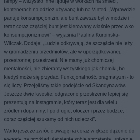
lampy – wszystko inne ląduje w workach na śmieci,
kontenerach na odzież używaną lub na Vinted. „Wprawdzie
panuje konsumpcjonizm, ale bunt zawsze był w modzie i
teraz coraz częściej bunt jest kierowany właśnie przeciwko
konsumpcjonizmowi” – wyjaśnia Paulina Kurpińska-
Wilczak. Dodaje: „Ludzie odkrywają, że szczęście nie leży
w gromadzeniu przedmiotów, ale w uporządkowanej,
przestronnej przestrzeni. Nie mamy już chomiczej
mentalności, nie zbieramy wszystkiego jak chomiki, bo
kiedyś może się przydać. Funkcjonalność, pragmatyzm - to
się liczy. Przejęliśmy takie podejście od Skandynawów.
Jeszcze dwie kwestie: odgracone przestrzenie lepiej się
prezentują na Instagramie, który teraz jest dla wielu
źródłem dopaminy. I po drugie, otoczeni przez bodźce,
coraz częściej szukamy od nich ucieczki”.
Warto jeszcze zwrócić uwagę na coraz większe dążenie do
wygody, na przykład ułatwienie sobie sprzątania, unikanie