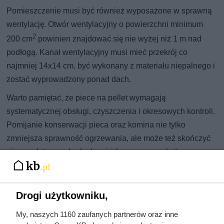
Pomieszczenie musi być również wyposażone w sprawną
wentylację. Otwór wentylacyjny o powierzchni minimum
2
200 cm
powinien znajdować się nie wyżej niż 1 m nad
podłogą. Kanał wentylacyjny musi mieć przekrój co
najmniej 14x14 cm, być wykonany z materiału niepalnego i
zostać wyprowadzony ponad dach.
Warto pamiętać, że piece na pellet wymagają
systematycznej obsługi, czyszczenia i okresowych kontroli.
Pomijanie konserwacji pieca oraz komina nie tylko
zmniejsza sprawność ogrzewania, ale może też skończyć
się mandatem za brak obowiązkowego przeglądu
kominiarskiego.
Drogi użytkowniku,
Czytaj także:
My, naszych 1160 zaufanych partnerów oraz inne