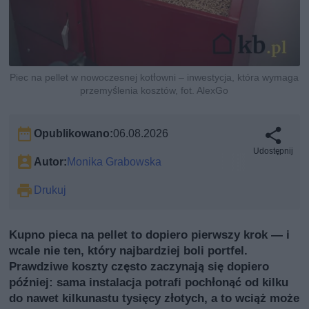
Piec na pellet w nowoczesnej kotłowni – inwestycja, która wymaga
przemyślenia kosztów, fot. AlexGo
Opublikowano:
06.08.2026
Udostępnij
Autor:
Monika Grabowska
Drukuj
Kupno pieca na pellet to dopiero pierwszy krok — i
wcale nie ten, który najbardziej boli portfel.
Prawdziwe koszty często zaczynają się dopiero
później: sama instalacja potrafi pochłonąć od kilku
do nawet kilkunastu tysięcy złotych, a to wciąż może