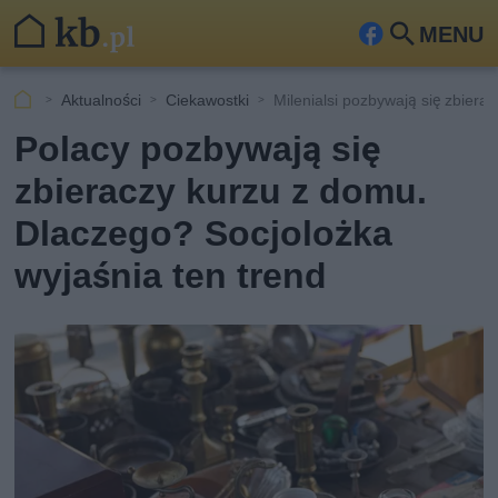
MENU
Fa
Szu
ceb
kaj
Aktualności
Ciekawostki
Milenialsi pozbywają się zbiera
ook
Polacy pozbywają się
zbieraczy kurzu z domu.
Dlaczego? Socjolożka
wyjaśnia ten trend