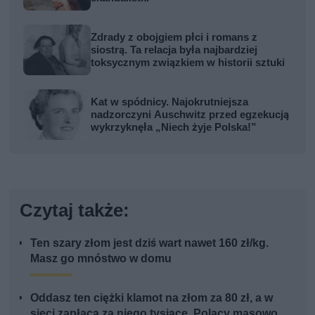
Zdrady z obojgiem płci i romans z
siostrą. Ta relacja była najbardziej
toksycznym związkiem w historii sztuki
Kat w spódnicy. Najokrutniejsza
nadzorczyni Auschwitz przed egzekucją
wykrzyknęła „Niech żyje Polska!”
Czytaj także:
Ten szary złom jest dziś wart nawet 160 zł/kg.
Masz go mnóstwo w domu
Oddasz ten ciężki klamot na złom za 80 zł, a w
sieci zapłacą za niego tysiące. Polacy masowo