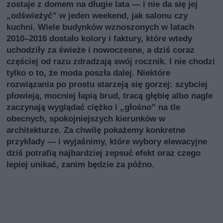
zostaje z domem na długie lata — i nie da się jej
„odświeżyć” w jeden weekend, jak salonu czy
kuchni. Wiele budynków wznoszonych w latach
2010–2016 dostało kolory i faktury, które wtedy
uchodziły za świeże i nowoczesne, a dziś coraz
częściej od razu zdradzają swój rocznik. I nie chodzi
tylko o to, że moda poszła dalej. Niektóre
rozwiązania po prostu starzeją się gorzej: szybciej
płowieją, mocniej łapią brud, tracą głębię albo nagle
zaczynają wyglądać ciężko i „głośno” na tle
obecnych, spokojniejszych kierunków w
architekturze. Za chwilę pokażemy konkretne
przykłady — i wyjaśnimy, które wybory elewacyjne
dziś potrafią najbardziej zepsuć efekt oraz czego
lepiej unikać, zanim będzie za późno.