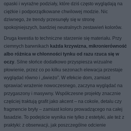
opaski i wyraźne podziały, które dziś często wyglądają na
ciężkie i podporządkowane chwilowej modzie. Nic
dziwnego, że trendy przesunęły się w stronę
spokojniejszych, bardziej neutralnych zestawień kolorów.
Druga kwestia to techniczne starzenie się materiału. Przy
ciemnych barwnikach
każda krzywizna, mikronierówność
albo różnica w chłonności tynku od razu rzuca się w
oczy
. Silne słońce dodatkowo przyspiesza wizualne
płowienie, przez co po kilku sezonach elewacja przestaje
wyglądać równo i „świeżo”. W efekcie dom, zamiast
sprawiać wrażenie nowoczesnego, zaczyna wyglądać na
przygaszony i masywny. Współczesne projekty znacznie
częściej traktują grafit jako akcent – na cokole, detalu czy
fragmencie bryły – zamiast koloru prowadzącego na całej
fasadzie. To podejście wynika nie tylko z estetyki, ale też z
praktyki: z obserwacji, jak poszczególne odcienie