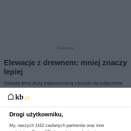
Elewacje z drewnem: mniej znaczy
lepiej
Dekadę temu dużą popularnością cieszyło się połączenie
jasnego tynku z ciemnym grafitem oraz sporą dawką
dekorów drewnopodobnych. Samo miksowanie materiałów
nie jest złym kierunkiem – wręcz przeciwnie, wciąż się je
Drogi użytkowniku,
stosuje – jednak
kłopotem okazały się proporcje i
poziom wykonania
. W wielu domach „drewno” miało zbyt
My, naszych 1162 zaufanych partnerów oraz inne
intensywny, pomarańczowy ton albo pojawiało się na