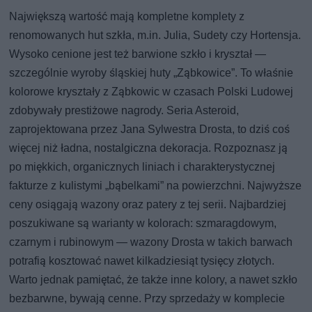
Największą wartość mają kompletne komplety z
renomowanych hut szkła, m.in. Julia, Sudety czy Hortensja.
Wysoko cenione jest też barwione szkło i kryształ —
szczególnie wyroby śląskiej huty „Ząbkowice”. To właśnie
kolorowe kryształy z Ząbkowic w czasach Polski Ludowej
zdobywały prestiżowe nagrody. Seria Asteroid,
zaprojektowana przez Jana Sylwestra Drosta, to dziś coś
więcej niż ładna, nostalgiczna dekoracja. Rozpoznasz ją
po miękkich, organicznych liniach i charakterystycznej
fakturze z kulistymi „bąbelkami” na powierzchni. Najwyższe
ceny osiągają wazony oraz patery z tej serii. Najbardziej
poszukiwane są warianty w kolorach: szmaragdowym,
czarnym i rubinowym — wazony Drosta w takich barwach
potrafią kosztować nawet kilkadziesiąt tysięcy złotych.
Warto jednak pamiętać, że także inne kolory, a nawet szkło
bezbarwne, bywają cenne. Przy sprzedaży w komplecie