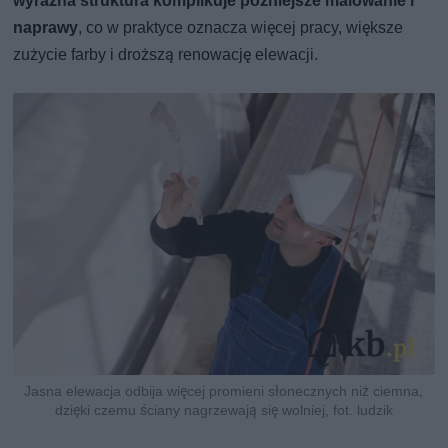
wyraźna struktura komplikuje późniejsze malowanie i
naprawy
, co w praktyce oznacza więcej pracy, większe
zużycie farby i droższą renowację elewacji.
Jasna elewacja odbija więcej promieni słonecznych niż ciemna,
dzięki czemu ściany nagrzewają się wolniej, fot. ludzik