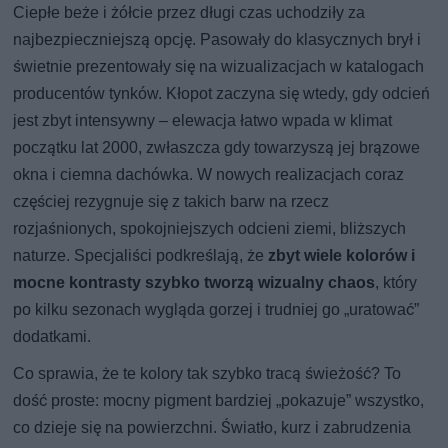
Ciepłe beże i żółcie przez długi czas uchodziły za
najbezpieczniejszą opcję. Pasowały do klasycznych brył i
świetnie prezentowały się na wizualizacjach w katalogach
producentów tynków. Kłopot zaczyna się wtedy, gdy odcień
jest zbyt intensywny – elewacja łatwo wpada w klimat
początku lat 2000, zwłaszcza gdy towarzyszą jej brązowe
okna i ciemna dachówka. W nowych realizacjach coraz
częściej rezygnuje się z takich barw na rzecz
rozjaśnionych, spokojniejszych odcieni ziemi, bliższych
naturze. Specjaliści podkreślają, że
zbyt wiele kolorów i
mocne kontrasty szybko tworzą wizualny chaos
, który
po kilku sezonach wygląda gorzej i trudniej go „uratować”
dodatkami.
Co sprawia, że te kolory tak szybko tracą świeżość? To
dość proste: mocny pigment bardziej „pokazuje” wszystko,
co dzieje się na powierzchni. Światło, kurz i zabrudzenia