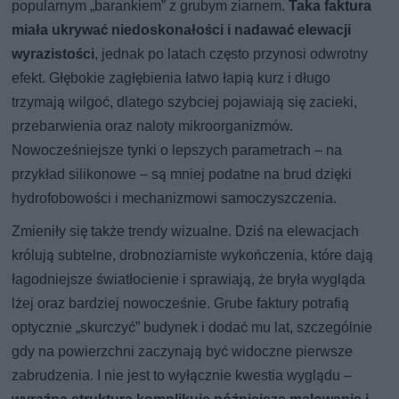
popularnym „barankiem” z grubym ziarnem.
Taka faktura
miała ukrywać niedoskonałości i nadawać elewacji
wyrazistości
, jednak po latach często przynosi odwrotny
efekt. Głębokie zagłębienia łatwo łapią kurz i długo
trzymają wilgoć, dlatego szybciej pojawiają się zacieki,
przebarwienia oraz naloty mikroorganizmów.
Nowocześniejsze tynki o lepszych parametrach – na
przykład silikonowe – są mniej podatne na brud dzięki
hydrofobowości i mechanizmowi samoczyszczenia.
Zmieniły się także trendy wizualne. Dziś na elewacjach
królują subtelne, drobnoziarniste wykończenia, które dają
łagodniejsze światłocienie i sprawiają, że bryła wygląda
lżej oraz bardziej nowocześnie. Grube faktury potrafią
optycznie „skurczyć” budynek i dodać mu lat, szczególnie
gdy na powierzchni zaczynają być widoczne pierwsze
zabrudzenia. I nie jest to wyłącznie kwestia wyglądu –