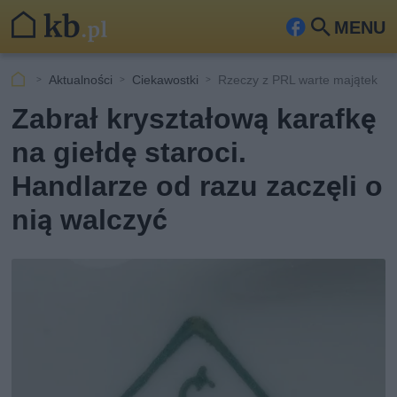
MENU
Fa
Szu
ceb
kaj
Aktualności
Ciekawostki
Rzeczy z PRL warte majątek
ook
Zabrał kryształową karafkę
na giełdę staroci.
Handlarze od razu zaczęli o
nią walczyć