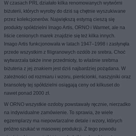
W czasach PRL działało kilka renomowanych wytwórni
biżuterii, których wyroby do dziś są chętnie wyszukiwane
przez kolekcjonerów. Największą estymą cieszą się
produkty spółdzielni Imago Artis, ORNO i Warmet, ale na
liście cenionych marek znajdzie się też kilka innych.
Imago Artis funkcjonowała w latach 1947–1998 i zasłynęła
przede wszystkim z filigranowych ozdób ze srebra. Choć
wytwarzała także inne przedmioty, to właśnie srebrna
biżuteria z jej znakiem jest dziś najbardziej pożądana. W
zależności od rozmiaru i wzoru, pierścionki, naszyjniki oraz
bransolety tej spółdzielni osiągają ceny od kilkuset do
nawet ponad 2000 zł.
W ORNO wszystkie ozdoby powstawały ręcznie, nierzadko
na indywidualne zamówienie. To sprawia, że wiele
egzemplarzy ma niepowtarzalne detale i wzory, których
próżno szukać w masowej produkcji. Z tego powodu