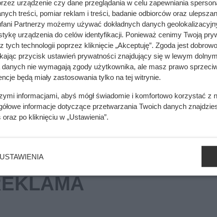
przez urządzenie czy dane przeglądania w celu zapewniania sperson
ych treści, pomiar reklam i treści, badanie odbiorców oraz ulepszan
fani Partnerzy możemy używać dokładnych danych geolokalizacyjn
tykę urządzenia do celów identyfikacji. Ponieważ cenimy Twoją pry
z tych technologii poprzez kliknięcie „Akceptuję”. Zgoda jest dobro
je spójność sieci dróg rowerowych, udział roweru w podróżach
ikając przycisk ustawień prywatności znajdujący się w lewym dolnym
 oraz integrację z transportem publicznym. Ranking wyróżnia li
a danych nie wymagają zgody użytkownika, ale masz prawo sprzeciw
any doświadczeń i poszukiwania konstruktywnych rozwiązań na
ncje będą miały zastosowania tylko na tej witrynie.
szymi informacjami, abyś mógł świadomie i komfortowo korzystać z
gółowe informacje dotyczące przetwarzania Twoich danych znajdzi
s
oraz po kliknięciu w „Ustawienia”.
USTAWIENIA