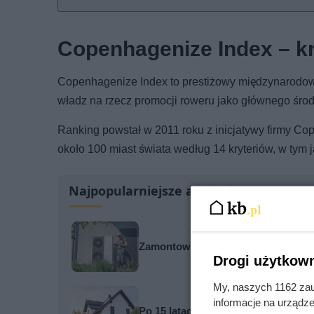
Copenhagenize Index – kry
Copenhagenize Index to prestiżowy międzynarodowy
władz na rzecz promocji roweru jako głównego środ
Ranking powstał w 2011 roku z inicjatywy firmy Co
około 100 miast świata według 14 kryteriów, w tym j
Najpopularniejsze artykuły
Zamontowali pompę bez audytu. Pi
Drogi użytkown
My, naszych 1162 zau
informacje na urządze
Po 15 latach zdjęli fragment elewa