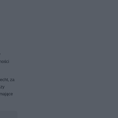
w
ności
echt, za
dzy
 mające