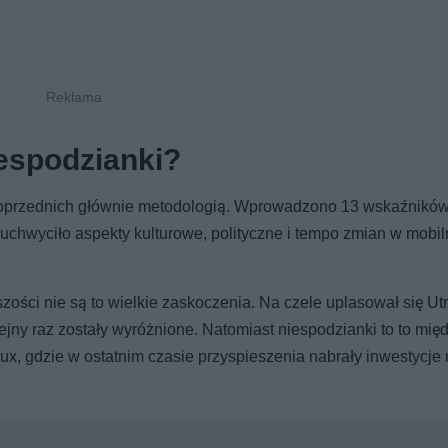
iespodzianki?
poprzednich głównie metodologią. Wprowadzono 13 wskaźnikó
 uchwyciło aspekty kulturowe, polityczne i tempo zmian w mobil
ci nie są to wielkie zaskoczenia. Na czele uplasował się Utr
ny raz zostały wyróżnione. Natomiast niespodzianki to to mię
aux, gdzie w ostatnim czasie przyspieszenia nabrały inwestycje