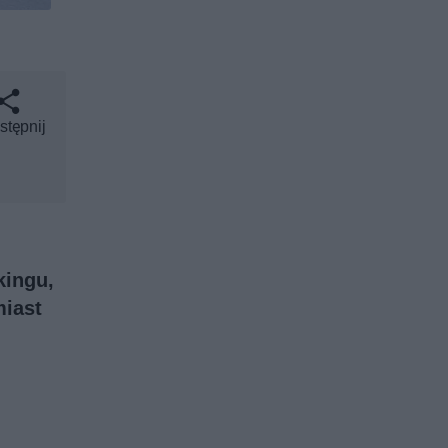
stępnij
kingu,
miast