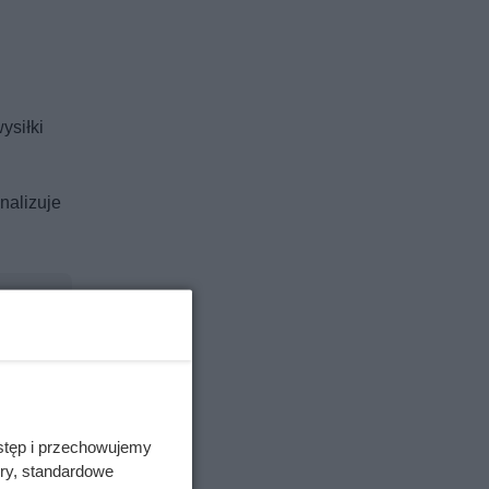
ysiłki
nalizuje
stęp i przechowujemy
ory, standardowe