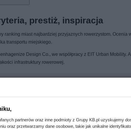
teria, prestiż, inspiracja
 ranking miast najbardziej przyjaznych rowerzystom. Ocenia w
ka transportu miejskiego.
penhagenize Design Co., we współpracy z EIT Urban Mobility. A
akości infrastruktury rowerowej.
erwsze rachunki były brutalnym zaskoczeniem
iku,
fanych partnerów oraz inne podmioty z Grupy KB.pl uzyskujemy do
niu oraz przetwarzamy dane osobowe, takie jak unikalne identyfikat
cji. To, co zastali pod styropianem, zaskoczyło nawet wykonawcę