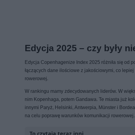
Edycja 2025 – czy były n
Edycja Copenhagenize Index 2025 różniła się od 
łączących dane ilościowe z jakościowymi, co lepiej
rowerowej.
W rankingu mamy zdecydowanych liderów. W większoś
nim Kopenhaga, potem Gandawa. Te miasta już kolej
innymi Paryż, Helsinki, Antwerpia, Münster i Borde
na celu poprawę warunków komunikacji rowerowej.
To czytają teraz inni