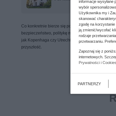
informacje wysyłane 
wybór spersonalizowan
Użytkownika my i Zau
skanować charakterys
zgodę na korzystanie 
Co konkretnie bierze się pod uwagę? Ocena obejmu
ją zmienić/wycofać kl
bezpieczeństwo, politykę miejską, kulturę rowerową
rodzaje przetwarzani
jak Kopenhaga czy Utrecht. Inspiruje też do wymi
przetwarzaniu. Prefere
przyszłość.
Zapoznaj się z poniż
internetowych. Szcze
Prywatności i Cookie
PARTNERZY