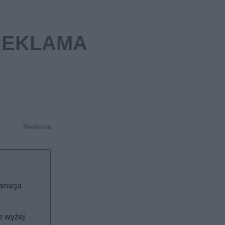
piracja
e wyżej