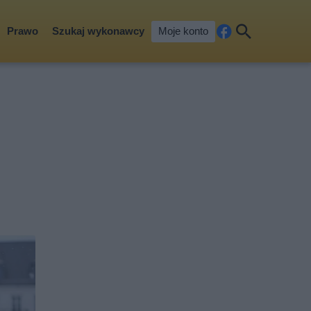
Prawo
Szukaj wykonawcy
Moje konto
Fa
Szu
ceb
kaj
ook