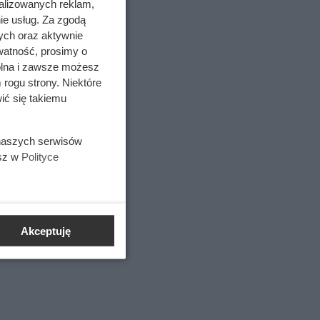
alizowanych reklam,
ie usług. Za zgodą
ych oraz aktywnie
watność, prosimy o
wolna i zawsze możesz
,
 rogu strony. Niektóre
derów –
ić się takiemu
 naszych serwisów
esz w
Polityce
Akceptuję