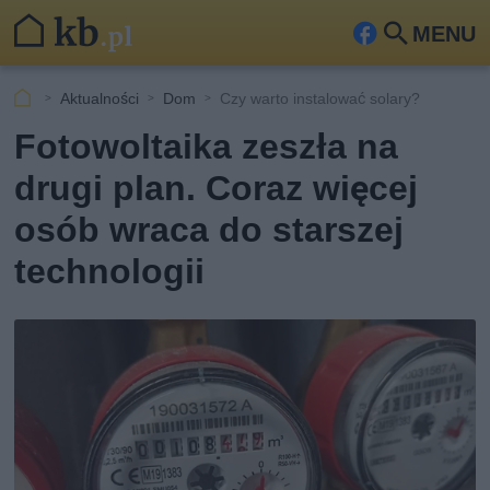
MENU
Fa
Szu
ceb
kaj
Aktualności
Dom
Czy warto instalować solary?
ook
Fotowoltaika zeszła na
drugi plan. Coraz więcej
osób wraca do starszej
technologii