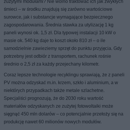
zużytymi modułami? Nie wolno traktować ich jak zwykłych
śmieci – w środku znajdują się zarówno wartościowe
surowce, jak i substancje wymagające bezpiecznego
zagospodarowania. Średnia stawka za utylizację 1 kg
paneli wynosi ok. 1,5 zł. Dla typowej instalacji 10 kW o
masie ok. 540 kg daje to koszt około 810 zł – o ile
samodzielnie zawieziemy sprzęt do punktu przyjęcia. Gdy
potrzebny jest odbiór z transportem, rachunek rośnie
średnio o 2,5 zł za każdy przejechany kilometr.
Coraz lepsze technologie recyklingu sprawiają, że z paneli
PV można odzyskać m.in. krzem, szkło i aluminium, a w
niektórych przypadkach także metale szlachetne.
Specjaliści prognozują, że do 2030 roku wartość
materiałów odzyskanych ze zużytej fotowoltaiki może
sięgnąć 450 mln dolarów – co potencjalnie przełoży się na
produkcję nawet 60 milionów nowych modułów.