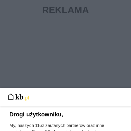
Drogi użytkowniku,
Jak wydłużyć żywotność paneli
PV
My, naszych 1162 zaufanych partnerów oraz inne