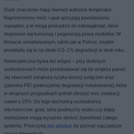
Duże znaczenie mają również wahania temperatur.
Naprzemienny mróz i upał sprzyjają powstawaniu
naprężeń, a te mogą prowadzić do mikropęknięć, które
stopniowo się kumulują i pogarszają pracę modułów. W
klimacie umiarkowanym, takim jak w Polsce, zwykle
przekłada się to na około 0,5–1% degradacji w skali roku.
Niebezpieczna bywa też wilgoć – przy drobnych
uszkodzeniach może przedostawać się do wnętrza paneli.
Jej obecność zwiększa ryzyko korozji połączeń oraz
zjawiska PID (potencjalnej degradacji indukowanej), które
w skrajnych przypadkach potrafi obniżyć moc instalacji
nawet o 20%. Do tego dochodzą uszkodzenia
mechaniczne: grad, silne podmuchy wiatru czy błędy
montażowe mogą wyraźnie skrócić żywotność całego
systemu. Przeczytaj
ten artykuł
, by poznać najczęstsze
awarie fotowoltaiki.