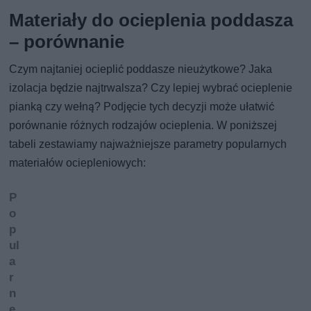
Materiały do ocieplenia poddasza
– porównanie
Czym najtaniej ocieplić poddasze nieużytkowe? Jaka
izolacja będzie najtrwalsza? Czy lepiej wybrać ocieplenie
pianką czy wełną? Podjęcie tych decyzji może ułatwić
porównanie różnych rodzajów ocieplenia. W poniższej
tabeli zestawiamy najważniejsze parametry popularnych
materiałów ociepleniowych:
P
o
p
ul
a
r
n
e