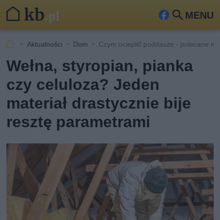
MENU
Fa
Szu
ceb
kaj
Aktualności
Dom
Czym ocieplić poddasze - polecane ma
ook
Wełna, styropian, pianka
czy celuloza? Jeden
materiał drastycznie bije
resztę parametrami