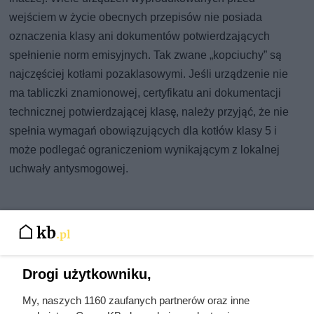
wejściem w życie obecnych przepisów nie posiada
oznaczenia klasy ani dokumentów potwierdzających
spełnienie norm emisyjnych. Tak zwane „kopciuchy” są
najczęściej kotłami pozaklasowymi. Jeśli urządzenie nie
ma tabliczki znamionowej, certyfikatu ani dokumentacji
technicznej potwierdzającej klasę, należy przyjąć, że nie
spełnia wymagań obowiązujących dla kotłów klasy 5 i
może podlegać ograniczeniom wynikającym z lokalnej
uchwały antysmogowej.
Drogi użytkowniku,
My, naszych 1160 zaufanych partnerów oraz inne