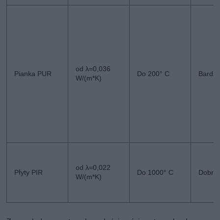
od λ=0,036
Pianka PUR
Do 200° C
Bardzo
W/(m*K)
od λ=0,022
Płyty PIR
Do 1000° C
Dobra
W/(m*K)