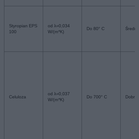
Styropian EPS
od λ=0,034
Do 80° C
Średni
100
W/(m*K)
od λ=0,037
Celuloza
Do 700° C
Dobra
W/(m*K)