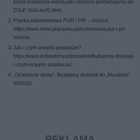
koszt-ocieplenia-welna-jaki-celuloza-porownujemy-aa-
D3uP-3oJu-kofS.html,
Pianka poliuretanowa PUR i PIR – różnice,
https://www.remo.pl/pianka-poliuretanowa-pur-i-pir-
roznice,
Jak i czym ocieplić poddasze?
https://www.dobredomy.pl/poradnik/budujemy-dom/jak-
i-czym-ocieplic-poddasze/,
„Ocieplanie domu”, Bezpłatny dodatek do „Muratora”
09/2020