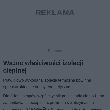
Ważne właściwości izolacji
cieplnej
Prawidłowo wykonana izolacja termiczna powinna
spełniać aktualne normy energetyczne.
Dla ścian i stropów współczynnik przenikania ciepła U, po
zamontowaniu ocieplenia, powinien się utrzymać na
2
poziomie do 0,15 W/(m
K). Same materiały ociepleniowe