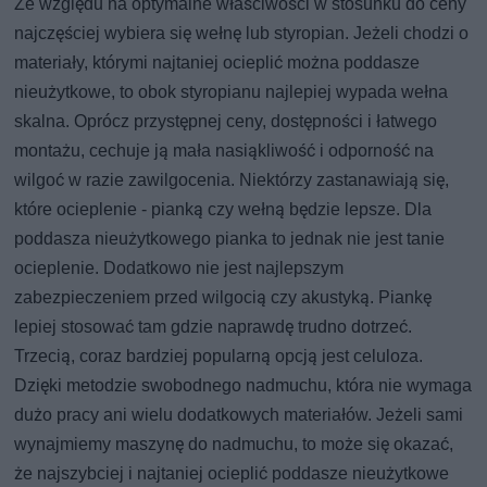
Ze względu na optymalne właściwości w stosunku do ceny
najczęściej wybiera się wełnę lub styropian. Jeżeli chodzi o
materiały, którymi najtaniej ocieplić można poddasze
nieużytkowe, to obok styropianu najlepiej wypada wełna
skalna. Oprócz przystępnej ceny, dostępności i łatwego
montażu, cechuje ją mała nasiąkliwość i odporność na
wilgoć w razie zawilgocenia. Niektórzy zastanawiają się,
które ocieplenie - pianką czy wełną będzie lepsze. Dla
poddasza nieużytkowego pianka to jednak nie jest tanie
ocieplenie. Dodatkowo nie jest najlepszym
zabezpieczeniem przed wilgocią czy akustyką. Piankę
lepiej stosować tam gdzie naprawdę trudno dotrzeć.
Trzecią, coraz bardziej popularną opcją jest celuloza.
Dzięki metodzie swobodnego nadmuchu, która nie wymaga
dużo pracy ani wielu dodatkowych materiałów. Jeżeli sami
wynajmiemy maszynę do nadmuchu, to może się okazać,
że najszybciej i najtaniej ocieplić poddasze nieużytkowe