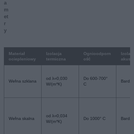
a
m
et
r
y
Materiał
Izolacja
Ognioodporn
Izolac
ociepleniowy
termiczna
ość
akust
od λ=0,030
Do 600-700°
Wełna szklana
Bardzo
W/(m*K)
C
od λ=0,034
Wełna skalna
Do 1000° C
Bardzo
W/(m*K)