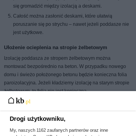
się gromadzić między izolacją a deskami.
Całość można zasłonić deskami, które ułatwią
poruszanie się po strychu – nawet jeżeli poddasze nie
jest użytkowe.
Ułożenie ocieplenia na stropie żelbetowym
Izolację poddasza ze stropem żelbetowym można
montować bezpośrednio na beton. W przypadku nowego
domu i świeżo położonego betonu będzie konieczna folia
paroizolacyjna. Jeżeli kładziemy izolację na starym stropie
żelbetowym, to folia nie jest konieczna.
Jak wykonać izolację stropu betonowego krok po kroku?
Przygotowanie stropu w przypadku poddasza
Drogi użytkowniku,
nieużytkowego polega na wyłożeniu folią (jeżeli jest
My, naszych 1162 zaufanych partnerów oraz inne
potrzebna). Trochę więcej pracy będzie z poddaszem,