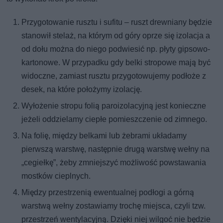
Przygotowanie rusztu i sufitu – ruszt drewniany będzie
stanowił stelaż, na którym od góry oprze się izolacja a
od dołu można do niego podwiesić np. płyty gipsowo-
kartonowe. W przypadku gdy belki stropowe mają być
widoczne, zamiast rusztu przygotowujemy podłoże z
desek, na które położymy izolację.
Wyłożenie stropu folią paroizolacyjną jest konieczne
jeżeli oddzielamy ciepłe pomieszczenie od zimnego.
Na folię, między belkami lub żebrami układamy
pierwszą warstwę, następnie drugą warstwę wełny na
„cegiełkę”, żeby zmniejszyć możliwość powstawania
mostków cieplnych.
Między przestrzenią ewentualnej podłogi a górną
warstwą wełny zostawiamy trochę miejsca, czyli tzw.
przestrzeń wentylacyjną. Dzięki niej wilgoć nie będzie