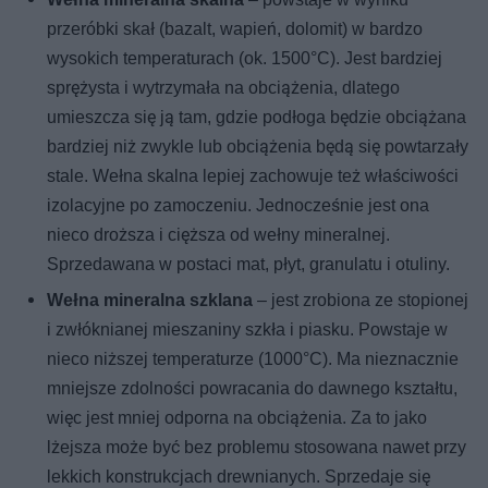
przeróbki skał (bazalt, wapień, dolomit) w bardzo
wysokich temperaturach (ok. 1500°C). Jest bardziej
sprężysta i wytrzymała na obciążenia, dlatego
umieszcza się ją tam, gdzie podłoga będzie obciążana
bardziej niż zwykle lub obciążenia będą się powtarzały
stale. Wełna skalna lepiej zachowuje też właściwości
izolacyjne po zamoczeniu. Jednocześnie jest ona
nieco droższa i cięższa od wełny mineralnej.
Sprzedawana w postaci mat, płyt, granulatu i otuliny.
Wełna mineralna szklana
– jest zrobiona ze stopionej
i zwłóknianej mieszaniny szkła i piasku. Powstaje w
nieco niższej temperaturze (1000°C). Ma nieznacznie
mniejsze zdolności powracania do dawnego kształtu,
więc jest mniej odporna na obciążenia. Za to jako
lżejsza może być bez problemu stosowana nawet przy
lekkich konstrukcjach drewnianych. Sprzedaje się