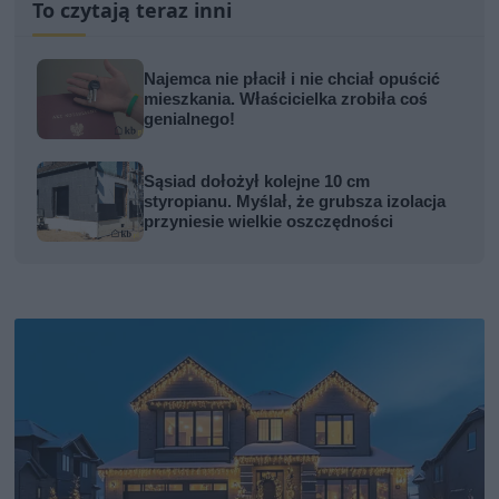
To czytają teraz inni
Najemca nie płacił i nie chciał opuścić
mieszkania. Właścicielka zrobiła coś
genialnego!
Sąsiad dołożył kolejne 10 cm
styropianu. Myślał, że grubsza izolacja
przyniesie wielkie oszczędności