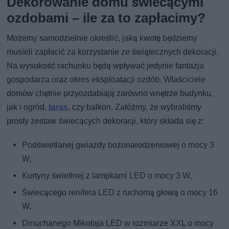
Dekorowanie domu świecącymi
ozdobami – ile za to zapłacimy?
Możemy samodzielnie określić, jaką kwotę będziemy
musieli zapłacić za korzystanie ze świątecznych dekoracji.
Na wysokość rachunku będą wpływać jedynie fantazja
gospodarza oraz okres eksploatacji ozdób. Właściciele
domów chętnie przyozdabiają zarówno wnętrze budynku,
jak i ogród,
taras
, czy balkon. Załóżmy, że wybraliśmy
prosty zestaw świecących dekoracji, który składa się z:
Podświetlanej gwiazdy bożonarodzeniowej o mocy 3
W,
Kurtyny świetlnej z lampkami LED o mocy 3 W,
Świecącego renifera LED z ruchomą głową o mocy 16
W,
Dmuchanego Mikołaja LED w rozmiarze XXL o mocy