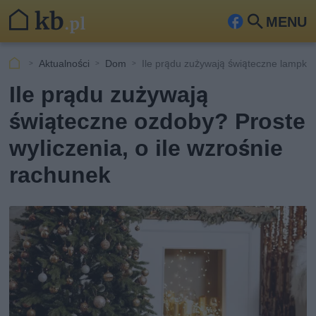
MENU
Fa
Szu
ceb
kaj
Aktualności
Dom
Ile prądu zużywają świąteczne lampki 
ook
Ile prądu zużywają
świąteczne ozdoby? Proste
wyliczenia, o ile wzrośnie
rachunek