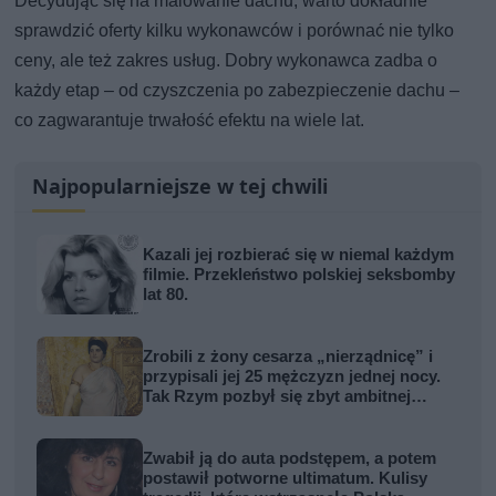
Decydując się na malowanie dachu, warto dokładnie
sprawdzić oferty kilku wykonawców i porównać nie tylko
ceny, ale też zakres usług. Dobry wykonawca zadba o
każdy etap – od czyszczenia po zabezpieczenie dachu –
co zagwarantuje trwałość efektu na wiele lat.
Najpopularniejsze w tej chwili
Kazali jej rozbierać się w niemal każdym
filmie. Przekleństwo polskiej seksbomby
lat 80.
Zrobili z żony cesarza „nierządnicę” i
przypisali jej 25 mężczyzn jednej nocy.
Tak Rzym pozbył się zbyt ambitnej
kobiety
Zwabił ją do auta podstępem, a potem
postawił potworne ultimatum. Kulisy