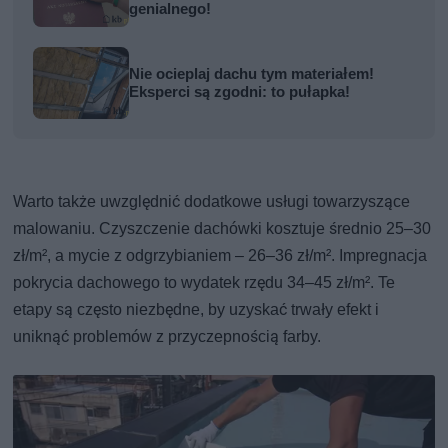
genialnego!
Nie ocieplaj dachu tym materiałem!
Eksperci są zgodni: to pułapka!
Warto także uwzględnić dodatkowe usługi towarzyszące
malowaniu. Czyszczenie dachówki kosztuje średnio 25–30
zł/m², a mycie z odgrzybianiem – 26–36 zł/m². Impregnacja
pokrycia dachowego to wydatek rzędu 34–45 zł/m². Te
etapy są często niezbędne, by uzyskać trwały efekt i
uniknąć problemów z przyczepnością farby.