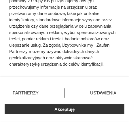
podmioty z Grupy KB.pl uzyskujemy dostęp i
przechowujemy informacje na urządzeniu oraz
przetwarzamy dane osobowe, takie jak unikalne
identyfikatory, standardowe informacje wysyłane przez
urządzenie czy dane przeglądania w celu zapewniania
spersonalizowanych reklam, wybór spersonalizowanych
treści, pomiar reklam i treści, badanie odbiorców oraz
ulepszanie usług. Za zgodą Użytkownika my i Zaufani
Partnerzy możemy używać dokładnych danych
geolokalizacyjnych oraz aktywnie skanować
charakterystykę urządzenia do celów identyfikacji.
Ponieważ cenimy Twoją prywatność, prosimy o zgodę na
korzystanie z tych technologii poprzez kliknięcie
„Akceptuję”. Zgoda jest dobrowolna i zawsze możesz ją
Doprowadził do śmierci większej
zmienić/wycofać klikając przycisk ustawień prywatności
PARTNERZY
USTAWIENIA
znajdujący się w lewym dolnym rogu strony. Niektóre
liczby ludzi niż Hitler i Stalin
rodzaje przetwarzania danych nie wymagają zgody
razem wzięci. Mimo to czczą go
użytkownika, ale masz prawo sprzeciwić się takiemu
Akceptuję
przetwarzaniu. Preferencje będą miały zastosowania tylko
jako bohatera
na tej witrynie.