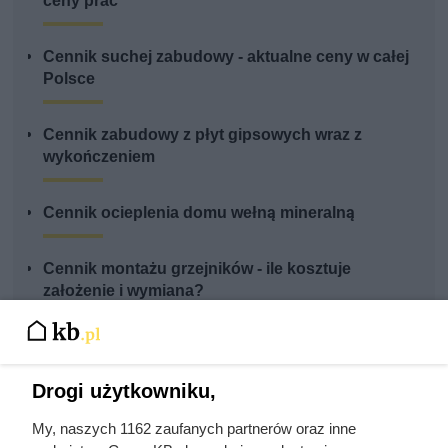
ceny prac
Cennik suchej zabudowy - aktualne ceny w całej
Polsce
Cennik zabudowy z płyt gipsowych wraz z
wykończeniem
Cennik ocieplenia domu wełną mineralną
Cennik montażu grzejników - ile kosztuje
założenie i wymiana?
Ten element trzyma cały dach. Jeden błąd przy
montażu może skończyć się katastrofą
Drogi użytkowniku,
My, naszych 1162 zaufanych partnerów oraz inne