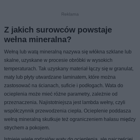
Z jakich surowców powstaje
wełna mineralna?
Wełną lub watą mineralną nazywa się włókna szklane lub
skalne, uzyskane w procesie obróbki w wysokich
temperaturach. Tak uzyskany materiał łączy się w granulat,
maty lub płyty utwardzane laminatem, które można
zastosować na ścianach, suficie i podłogach. Wata do
ocieplenia może mieć różne parametry, zależnie od
przeznaczenia. Najistotniejsza jest lambda wełny, czyli
współczynnik przewodzenia ciepła. Ocieplenie poddasza
wełną mineralną skutkuje też ograniczeniem hałasu między
strychem a pokojem.
Istnieje wiele rodzajów waty do ocieplenia, ale najczęściej