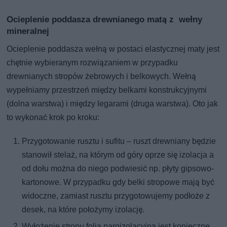
Ocieplenie poddasza drewnianego matą z wełny
mineralnej
Ocieplenie poddasza wełną w postaci elastycznej maty jest
chętnie wybieranym rozwiązaniem w przypadku
drewnianych stropów żebrowych i belkowych. Wełną
wypełniamy przestrzeń między belkami konstrukcyjnymi
(dolna warstwa) i między legarami (druga warstwa). Oto jak
to wykonać krok po kroku:
Przygotowanie rusztu i sufitu – ruszt drewniany będzie
stanowił stelaż, na którym od góry oprze się izolacja a
od dołu można do niego podwiesić np. płyty gipsowo-
kartonowe. W przypadku gdy belki stropowe mają być
widoczne, zamiast rusztu przygotowujemy podłoże z
desek, na które położymy izolację.
Wyłożenie stropu folią paroizolacyjną jest konieczne