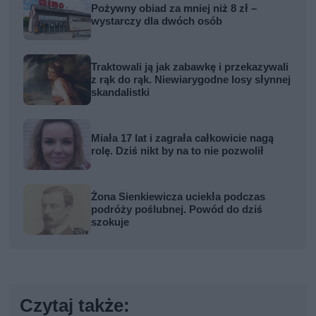
Pożywny obiad za mniej niż 8 zł –
wystarczy dla dwóch osób
Traktowali ją jak zabawkę i przekazywali
z rąk do rąk. Niewiarygodne losy słynnej
skandalistki
Miała 17 lat i zagrała całkowicie nagą
rolę. Dziś nikt by na to nie pozwolił
Żona Sienkiewicza uciekła podczas
podróży poślubnej. Powód do dziś
szokuje
Czytaj także: