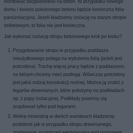
montować bezpośrednio na beton. W przypadku nowego
domu i świeżo położonego betonu będzie konieczna folia
paroizolacyjna. Jeżeli kładziemy izolację na starym stropie
żelbetowym, to folia nie jest konieczna.
Jak wykonać izolację stropu betonowego krok po kroku?
Przygotowanie stropu w przypadku poddasza
nieużytkowego polega na wyłożeniu folią (jeżeli jest
potrzebna). Trochę więcej pracy będzie z poddaszem,
na którym chcemy mieć podłogę. Wówczas potrzebny
jest jakiś rodzaj konstrukcji nośnej. Można ją zrobić z
legarów drewnianych, które położymy na podkładach
np. z papy izolacyjnej. Podkłady powinny się
znajdować tylko pod legarami.
Wełnę mineralną w dwóch warstwach kładziemy
podobnie jak w przypadku stropu drewnianego,
zostawiając przestrzeń wentylacyjną pod poziomem