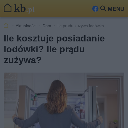
MENU
Fa
Szu
ceb
kaj
Aktualności
Dom
Ile prądu zużywa lodówka
ook
Ile kosztuje posiadanie
lodówki? Ile prądu
zużywa?