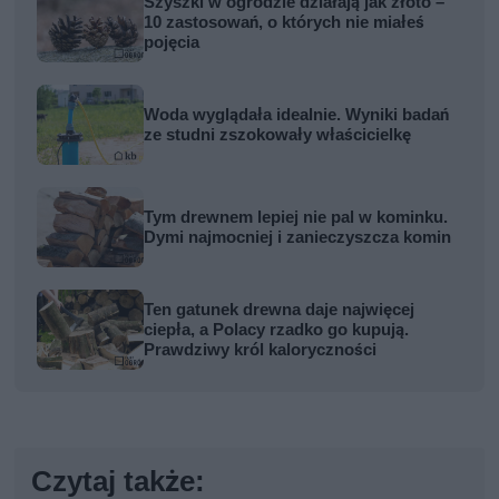
Szyszki w ogrodzie działają jak złoto –
10 zastosowań, o których nie miałeś
pojęcia
Woda wyglądała idealnie. Wyniki badań
ze studni zszokowały właścicielkę
Tym drewnem lepiej nie pal w kominku.
Dymi najmocniej i zanieczyszcza komin
Ten gatunek drewna daje najwięcej
ciepła, a Polacy rzadko go kupują.
Prawdziwy król kaloryczności
Czytaj także: