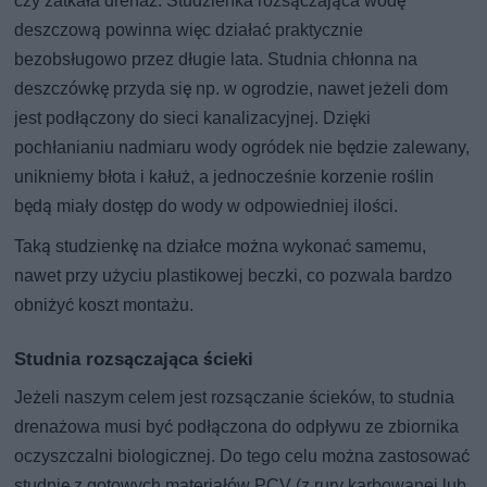
czy zatkała drenaż. Studzienka rozsączająca wodę
deszczową powinna więc działać praktycznie
bezobsługowo przez długie lata. Studnia chłonna na
deszczówkę przyda się np. w ogrodzie, nawet jeżeli dom
jest podłączony do sieci kanalizacyjnej. Dzięki
pochłanianiu nadmiaru wody ogródek nie będzie zalewany,
unikniemy błota i kałuż, a jednocześnie korzenie roślin
będą miały dostęp do wody w odpowiedniej ilości.
Taką studzienkę na działce można wykonać samemu,
nawet przy użyciu plastikowej beczki, co pozwala bardzo
obniżyć koszt montażu.
Studnia rozsączająca ścieki
Jeżeli naszym celem jest rozsączanie ścieków, to studnia
drenażowa musi być podłączona do odpływu ze zbiornika
oczyszczalni biologicznej. Do tego celu można zastosować
studnię z gotowych materiałów PCV (z rury karbowanej lub