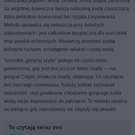
mieszanka popiołu i wody. Drobny, zimny popiół zanurzony
na wilgotnej ściereczce tworzy naturalną pastę czyszczącą,
która delikatnie ściera osad bez ryzyka zarysowania.
Metoda sprawdza się zwłaszcza przy świeżych
zabrudzeniach i jest całkowicie bezpieczna dla uszczelek
oraz powłok ochronnych. Wystarczy przetrzeć szybę
kolistymi ruchami, a następnie spłukać czystą wodą.
Technika „gorącej szyby” polega na czyszczeniu
powierzchni, gdy jest ona jeszcze lekko ciepła — nie
gorąca! Ciepło zmiękcza osady, ułatwiając ich usunięcie
bez mocnego szorowania. Należy jednak zachować
ostrożność: zbyt gwałtowne chłodzenie gorącego szkła
wodą może doprowadzić do pęknięcia. To metoda idealna
na bieżąco, gdy zabrudzenia nie zdążyły się utrwalić.
To czytają teraz inni