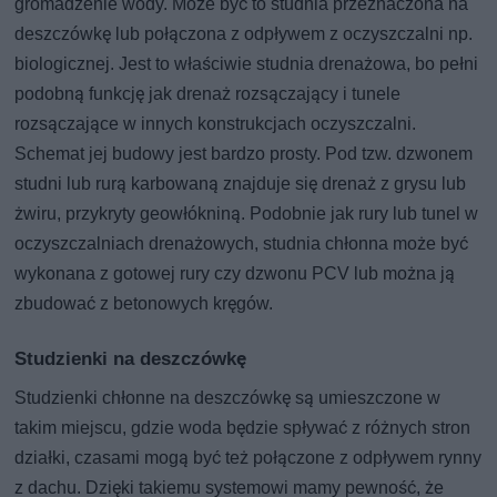
gromadzenie wody. Może być to studnia przeznaczona na
deszczówkę lub połączona z odpływem z oczyszczalni np.
biologicznej. Jest to właściwie studnia drenażowa, bo pełni
podobną funkcję jak drenaż rozsączający i tunele
rozsączające w innych konstrukcjach oczyszczalni.
Schemat jej budowy jest bardzo prosty. Pod tzw. dzwonem
studni lub rurą karbowaną znajduje się drenaż z grysu lub
żwiru, przykryty geowłókniną. Podobnie jak rury lub tunel w
oczyszczalniach drenażowych, studnia chłonna może być
wykonana z gotowej rury czy dzwonu PCV lub można ją
zbudować z betonowych kręgów.
Studzienki na deszczówkę
Studzienki chłonne na deszczówkę są umieszczone w
takim miejscu, gdzie woda będzie spływać z różnych stron
działki, czasami mogą być też połączone z odpływem rynny
z dachu. Dzięki takiemu systemowi mamy pewność, że