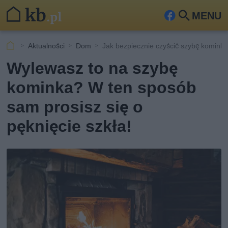
MENU
Fa
Szu
ceb
kaj
Aktualności
Dom
Jak bezpiecznie czyścić szybę komink
ook
Wylewasz to na szybę
kominka? W ten sposób
sam prosisz się o
pęknięcie szkła!