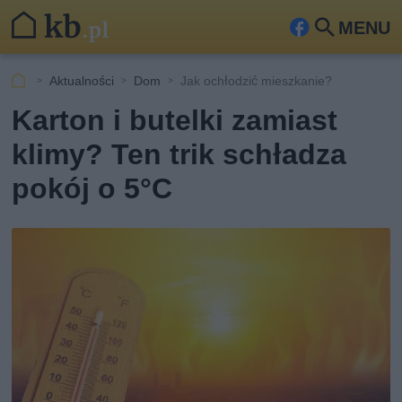
MENU
Fa
Szu
ceb
kaj
Aktualności
Dom
Jak ochłodzić mieszkanie?
ook
Karton i butelki zamiast
klimy? Ten trik schładza
pokój o 5°C