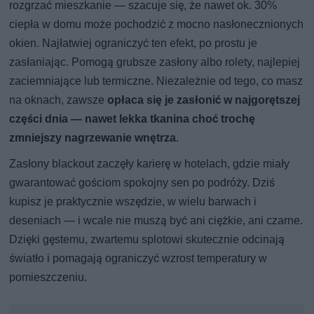
rozgrzać mieszkanie — szacuje się, że nawet ok. 30%
ciepła w domu może pochodzić z mocno nasłonecznionych
okien. Najłatwiej ograniczyć ten efekt, po prostu je
zasłaniając. Pomogą grubsze zasłony albo rolety, najlepiej
zaciemniające lub termiczne. Niezależnie od tego, co masz
na oknach, zawsze
opłaca się je zasłonić w najgorętszej
części dnia — nawet lekka tkanina choć trochę
zmniejszy nagrzewanie wnętrza
.
Zasłony blackout zaczęły karierę w hotelach, gdzie miały
gwarantować gościom spokojny sen po podróży. Dziś
kupisz je praktycznie wszędzie, w wielu barwach i
deseniach — i wcale nie muszą być ani ciężkie, ani czarne.
Dzięki gęstemu, zwartemu splotowi skutecznie odcinają
światło i pomagają ograniczyć wzrost temperatury w
pomieszczeniu.