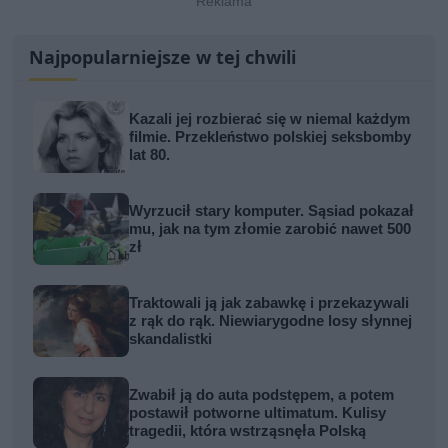
Najpopularniejsze w tej chwili
Kazali jej rozbierać się w niemal każdym
filmie. Przekleństwo polskiej seksbomby
lat 80.
Wyrzucił stary komputer. Sąsiad pokazał
mu, jak na tym złomie zarobić nawet 500
zł
Traktowali ją jak zabawkę i przekazywali
z rąk do rąk. Niewiarygodne losy słynnej
skandalistki
Zwabił ją do auta podstępem, a potem
postawił potworne ultimatum. Kulisy
tragedii, która wstrząsnęła Polską