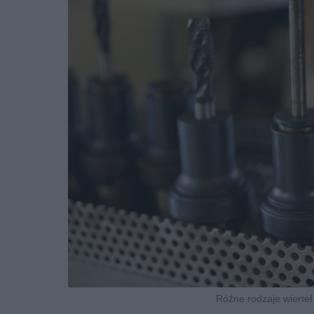
Różne rodzaje wierteł 