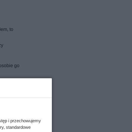
łem, to
zy
osobie go
stęp i przechowujemy
ory, standardowe