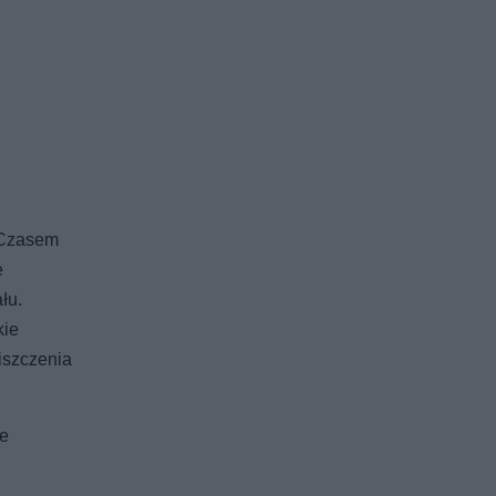
. Czasem
e
łu.
kie
niszczenia
ie