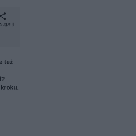
stępnij
e też
ł?
 kroku.