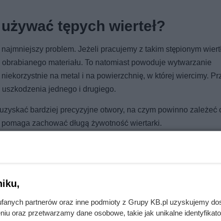
 używać tępych wierteł?
 najmniejszy problem. Jeżeli pracujemy z takim stępionym wiert
 i obrabianego materiału. To natomiast powoduje wytwarzanie
niekorzystnie na metal i na powierzchnię, w której wiercimy. Pr
 uszkodzenia jednego i drugiego.
a uzyskać bardziej precyzyjne otwory, na czym powinno zależeć 
o pomaga zachować długą żywotność wiertarki.
iku,
. Gdy rozpalił w piecu, z komina poszedł gęsty dym
fanych partnerów oraz inne podmioty z Grupy KB.pl uzyskujemy do
niu oraz przetwarzamy dane osobowe, takie jak unikalne identyfikat