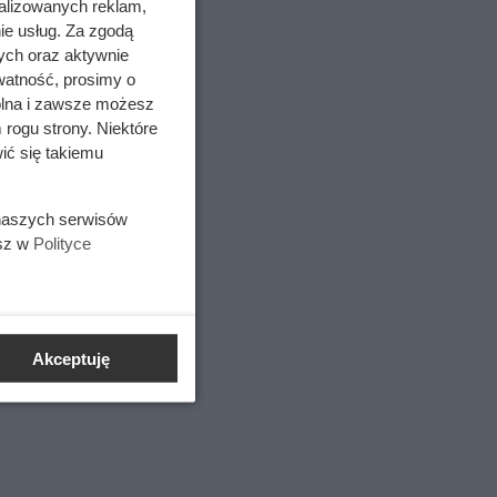
alizowanych reklam,
ie usług. Za zgodą
ych oraz aktywnie
watność, prosimy o
wolna i zawsze możesz
 rogu strony. Niektóre
tecznie
ić się takiemu
z tępe
 naszych serwisów
esz w
Polityce
Akceptuję