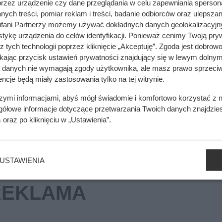
przez urządzenie czy dane przeglądania w celu zapewniania sperson
ych treści, pomiar reklam i treści, badanie odbiorców oraz ulepszan
cji. To, co zastali pod styropianem, zaskoczyło nawet wykonawcę
fani Partnerzy możemy używać dokładnych danych geolokalizacyjn
tykę urządzenia do celów identyfikacji. Ponieważ cenimy Twoją pry
z tych technologii poprzez kliknięcie „Akceptuję”. Zgoda jest dobro
ikając przycisk ustawień prywatności znajdujący się w lewym dolnym
enie narzędzia ostrzonego fabrycznie jest bardzo ważne. Osta
a danych nie wymagają zgody użytkownika, ale masz prawo sprzeciw
ncje będą miały zastosowania tylko na tej witrynie.
szczędnością, w porównaniu ze szkodami spowodowanymi prze
szymi informacjami, abyś mógł świadomie i komfortowo korzystać z
gółowe informacje dotyczące przetwarzania Twoich danych znajdzi
s
oraz po kliknięciu w „Ustawienia”.
USTAWIENIA