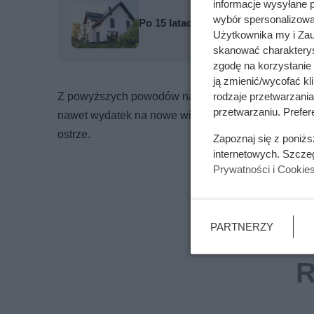
informacje wysyłane 
wybór spersonalizowan
Po 15 latach zdjęli fragment elewa
Użytkownika my i Zau
skanować charakterys
zgodę na korzystanie 
ją zmienić/wycofać kl
Z powyższych powodów naostrzenie wiertła lub kupi
rodzaje przetwarzani
przetwarzaniu. Prefere
nawet wydatek na nowe wiertło może się okazać o
ostrze.
Zapoznaj się z poniż
internetowych. Szcze
Prywatności i Cookie
PARTNERZY