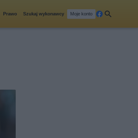
Prawo
Szukaj wykonawcy
Moje konto
Fa
Szu
ceb
kaj
ook