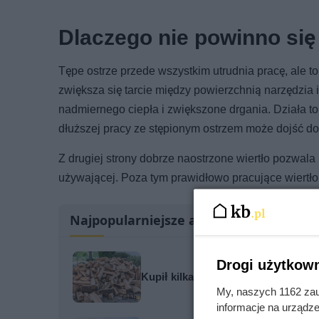
Dlaczego nie powinno się
Tępe ostrze przede wszystkim utrudnia pracę, ale to
zwiększa się tarcie między powierzchnią narzędzia
nadmiernego ciepła i zwiększone drgania. Działa to 
dłuższej pracy ze stępionym ostrzem może dojść do
Z drugiej strony dobrze naostrzone wiertło pozwal
używającej. Poza tym prawidłowo pracujące wiertł
Najpopularniejsze artykuły
Drogi użytkown
Kupił kilka metrów „suchego grabu”
My, naszych 1162 zau
informacje na urządze