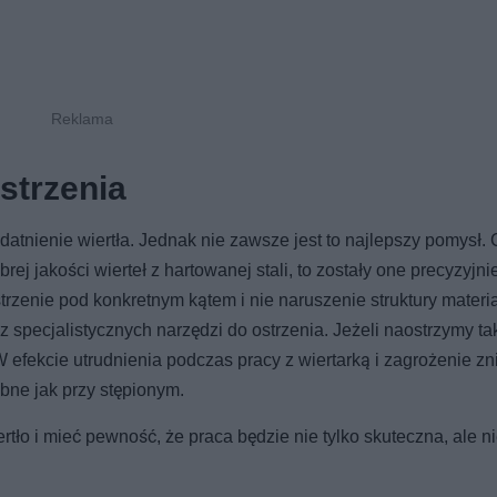
strzenia
atnienie wiertła. Jednak nie zawsze jest to najlepszy pomysł
j jakości wierteł z hartowanej stali, to zostały one precyzyjni
rzenie pod konkretnym kątem i nie naruszenie struktury materia
 specjalistycznych narzędzi do ostrzenia. Jeżeli naostrzymy ta
W efekcie utrudnienia podczas pracy z wiertarką i zagrożenie z
bne jak przy stępionym.
ło i mieć pewność, że praca będzie nie tylko skuteczna, ale n