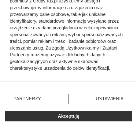
podmioty z Grupy KB.pl uzyskujemy dostęp i
Zginął z rąk kobiety, którą próbował zgwałcić.
przechowujemy informacje na urządzeniu oraz
Historia polskiego władcy zaskakuje
przetwarzamy dane osobowe, takie jak unikalne
identyfikatory, standardowe informacje wysyłane przez
urządzenie czy dane przeglądania w celu zapewniania
Ta wojna po raz pierwszy złamała potęgę
spersonalizowanych reklam, wybór spersonalizowanych
imperialnej Rosji. Mało kto o niej pamięta
treści, pomiar reklam i treści, badanie odbiorców oraz
ulepszanie usług. Za zgodą Użytkownika my i Zaufani
Miał tylko 16 lat i nie bał się władzy PRL. SB
Partnerzy możemy używać dokładnych danych
zabiło go w czasie stanu wojennego
geolokalizacyjnych oraz aktywnie skanować
charakterystykę urządzenia do celów identyfikacji.
Ponieważ cenimy Twoją prywatność, prosimy o zgodę na
korzystanie z tych technologii poprzez kliknięcie
„Akceptuję”. Zgoda jest dobrowolna i zawsze możesz ją
zmienić/wycofać klikając przycisk ustawień prywatności
PARTNERZY
USTAWIENIA
znajdujący się w lewym dolnym rogu strony. Niektóre
rodzaje przetwarzania danych nie wymagają zgody
użytkownika, ale masz prawo sprzeciwić się takiemu
Akceptuję
przetwarzaniu. Preferencje będą miały zastosowania tylko
na tej witrynie.