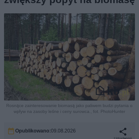
Rosnące zainteresowanie biomasą jako paliwem budzi pytania o
wpływ na zasoby leśne i ceny surowca., fot. PhotoHunter
Opublikowano:
09.08.2026
Udostępnij