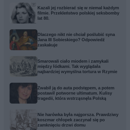
Kazali jej rozbierać się w niemal każdym
filmie. Przekleństwo polskiej seksbomby
lat 80.
Dlaczego nikt nie chciał poślubić syna
Jana III Sobieskiego? Odpowiedź
zaskakuje
Smarowali ciało miodem i zamykali
między łódkami. Tak wyglądała
najbardziej wymyślna tortura w Rzymie
Zwabił ją do auta podstępem, a potem
postawił potworne ultimatum. Kulisy
tragedii, która wstrząsnęła Polską
Nie harówka była najgorsza. Prawdziwy
koszmar chłopek zaczynał się po
zamknięciu drzwi domu