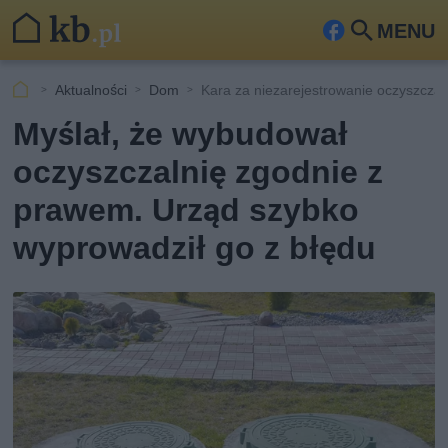
MENU
Fa
Szu
ceb
kaj
Aktualności
Dom
Kara za niezarejestrowanie oczyszczal
ook
Myślał, że wybudował
oczyszczalnię zgodnie z
prawem. Urząd szybko
wyprowadził go z błędu