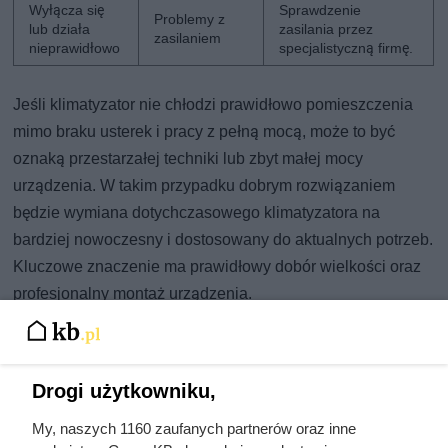
Wyłącza się
Sprawdzenie
Problemy z
lub działa
zasilania przez
zasilaniem
nieprawidłowo
specjalistyczną firmę.
Jeśli klimatyzator nie chłodzi prawidłowo pomieszczenia
mimo braku usterek i pracy z pełną mocą, może to być
oznaką przestarzałej techniki lub zbyt małej mocy
urządzenia. W takim przypadku dobrym rozwiązaniem
będzie wymiana dotychczasowego klimatyzatora na
bardziej nowoczesny i dostosowany do aktualnych potrzeb.
Kluczowe znaczenie ma prawidłowy dobór wielkości oraz
profesjonalny montaż urządzenia.
Drogi użytkowniku,
My, naszych 1160 zaufanych partnerów oraz inne