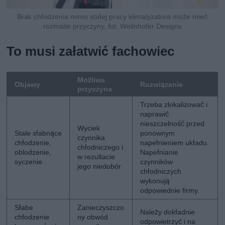
Brak chłodzenia mimo stałej pracy klimatyzatora może mieć
rozmaite przyczyny, fot. Wellnhofer Designs
To musi załatwić fachowiec
Możliwa
Objawy
Rozwiązanie
przyczyna
Trzeba zlokalizować i
naprawić
nieszczelność przed
Wyciek
Stale słabnące
ponownym
czynnika
chłodzenie,
napełnieniem układu.
chłodniczego i
oblodzenie,
Napełnianie
w rezultacie
syczenie
czynników
jego niedobór
chłodniczych
wykonują
odpowiednie firmy.
Słabe
Zanieczyszczo
Należy dokładnie
chłodzenie
ny obwód
odpowietrzyć i na