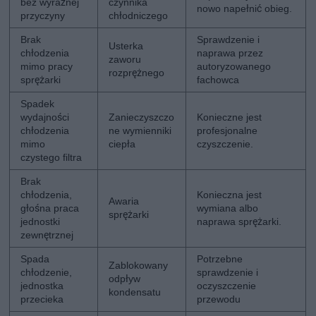
bez wyraźnej
czynnika
nowo napełnić obieg.
przyczyny
chłodniczego
Brak
Sprawdzenie i
Usterka
chłodzenia
naprawa przez
zaworu
mimo pracy
autoryzowanego
rozprężnego
sprężarki
fachowca
Spadek
wydajności
Zanieczyszczo
Konieczne jest
chłodzenia
ne wymienniki
profesjonalne
mimo
ciepła
czyszczenie.
czystego filtra
Brak
chłodzenia,
Konieczna jest
Awaria
głośna praca
wymiana albo
sprężarki
jednostki
naprawa sprężarki.
zewnętrznej
Spada
Potrzebne
Zablokowany
chłodzenie,
sprawdzenie i
odpływ
jednostka
oczyszczenie
kondensatu
przecieka
przewodu