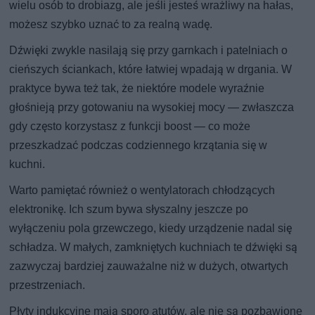
wielu osób to drobiazg, ale jeśli jesteś wrażliwy na hałas,
możesz szybko uznać to za realną wadę.
Dźwięki zwykle nasilają się przy garnkach i patelniach o
cieńszych ściankach, które łatwiej wpadają w drgania. W
praktyce bywa też tak, że niektóre modele wyraźnie
głośnieją przy gotowaniu na wysokiej mocy — zwłaszcza
gdy często korzystasz z funkcji boost — co może
przeszkadzać podczas codziennego krzątania się w
kuchni.
Warto pamiętać również o wentylatorach chłodzących
elektronikę. Ich szum bywa słyszalny jeszcze po
wyłączeniu pola grzewczego, kiedy urządzenie nadal się
schładza. W małych, zamkniętych kuchniach te dźwięki są
zazwyczaj bardziej zauważalne niż w dużych, otwartych
przestrzeniach.
Płyty indukcyjne mają sporo atutów, ale nie są pozbawione