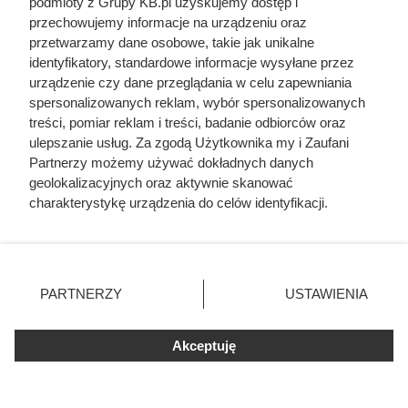
podmioty z Grupy KB.pl uzyskujemy dostęp i
przechowujemy informacje na urządzeniu oraz
przetwarzamy dane osobowe, takie jak unikalne
identyfikatory, standardowe informacje wysyłane przez
urządzenie czy dane przeglądania w celu zapewniania
spersonalizowanych reklam, wybór spersonalizowanych
treści, pomiar reklam i treści, badanie odbiorców oraz
ulepszanie usług. Za zgodą Użytkownika my i Zaufani
Partnerzy możemy używać dokładnych danych
Klimatyzator pobiera ciepło z wnętrza mieszkania i przekazuje je
geolokalizacyjnych oraz aktywnie skanować
na zewnątrz, fot. studio v-zwoelf
charakterystykę urządzenia do celów identyfikacji.
Ponieważ cenimy Twoją prywatność, prosimy o zgodę na
korzystanie z tych technologii poprzez kliknięcie
Czytaj także:
„Akceptuję”. Zgoda jest dobrowolna i zawsze możesz ją
zmienić/wycofać klikając przycisk ustawień prywatności
PARTNERZY
USTAWIENIA
znajdujący się w lewym dolnym rogu strony. Niektóre
Najdroższy błąd przy budowie kominka.
rodzaje przetwarzania danych nie wymagają zgody
Wychodzi na jaw dopiero zimą
użytkownika, ale masz prawo sprzeciwić się takiemu
Akceptuję
przetwarzaniu. Preferencje będą miały zastosowania tylko
Ocieplił dach pianką PUR. W trakcie letnich
na tej witrynie.
upałów wszedł na poddasze i zaczęły się