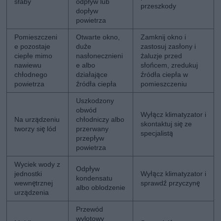
słaby
odpływ lub
przeszkody
dopływ
powietrza
Pomieszczeni
Otwarte okno,
Zamknij okno i
e pozostaje
duże
zastosuj zasłony i
ciepłe mimo
nasłonecznieni
żaluzje przed
nawiewu
e albo
słońcem, zredukuj
chłodnego
działające
źródła ciepła w
powietrza
źródła ciepła
pomieszczeniu
Uszkodzony
obwód
Wyłącz klimatyzator i
Na urządzeniu
chłodniczy albo
skontaktuj się ze
tworzy się lód
przerwany
specjalistą
przepływ
powietrza
Wyciek wody z
Odpływ
jednostki
Wyłącz klimatyzator i
kondensatu
wewnętrznej
sprawdź przyczynę
albo oblodzenie
urządzenia
Przewód
wylotowy