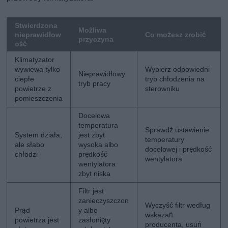
Stwierdzona
Możliwa
nieprawidłow
Co możesz zrobić
przyczyna
ość
Klimatyzator
wywiewa tylko
Wybierz odpowiedni
Nieprawidłowy
ciepłe
tryb chłodzenia na
tryb pracy
powietrze z
sterowniku
pomieszczenia
Docelowa
temperatura
Sprawdź ustawienie
System działa,
jest zbyt
temperatury
ale słabo
wysoka albo
docelowej i prędkość
chłodzi
prędkość
wentylatora
wentylatora
zbyt niska
Filtr jest
zanieczyszczon
Wyczyść filtr według
Prąd
y albo
wskazań
powietrza jest
zasłonięty
producenta, usuń