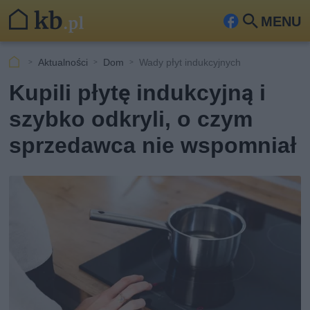
MENU
Fa
Szu
ceb
kaj
Aktualności
Dom
Wady płyt indukcyjnych
ook
Kupili płytę indukcyjną i
szybko odkryli, o czym
sprzedawca nie wspomniał