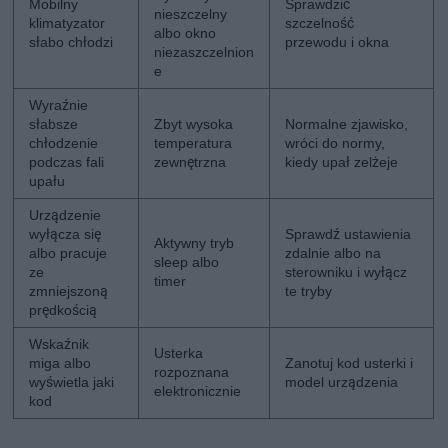
Mobilny
Sprawdzić
nieszczelny
klimatyzator
szczelność
albo okno
słabo chłodzi
przewodu i okna
niezaszczelnion
e
Wyraźnie
słabsze
Zbyt wysoka
Normalne zjawisko,
chłodzenie
temperatura
wróci do normy,
podczas fali
zewnętrzna
kiedy upał zelżeje
upału
Urządzenie
wyłącza się
Sprawdź ustawienia
Aktywny tryb
albo pracuje
zdalnie albo na
sleep albo
ze
sterowniku i wyłącz
timer
zmniejszoną
te tryby
prędkością
Wskaźnik
Usterka
miga albo
Zanotuj kod usterki i
rozpoznana
wyświetla jaki
model urządzenia
elektronicznie
kod