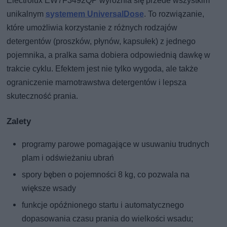
Electrolux EW7F3492QP wyróżnia się przede wszystkim
unikalnym
systemem UniversalDose
. To rozwiązanie,
które umożliwia korzystanie z różnych rodzajów
detergentów (proszków, płynów, kapsułek) z jednego
pojemnika, a pralka sama dobiera odpowiednią dawkę w
trakcie cyklu. Efektem jest nie tylko wygoda, ale także
ograniczenie marnotrawstwa detergentów i lepsza
skuteczność prania.
Zalety
programy parowe pomagające w usuwaniu trudnych
plam i odświeżaniu ubrań
spory bęben o pojemności 8 kg, co pozwala na
większe wsady
funkcje opóźnionego startu i automatycznego
dopasowania czasu prania do wielkości wsadu;