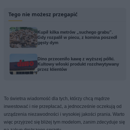
Tego nie możesz przegapić
Kupił kilka metrów „suchego grabu”.
Gdy rozpalił w piecu, z komina poszedł
gęsty dym
Dino przeceniło kawę z wyższej półki.
Kultowy włoski produkt rozchwytywany
przez klientów
To świetna wiadomość dla tych, którzy chcą mądrze
inwestować i nie przepłacać, a jednocześnie oczekują od
urządzenia niezawodności i wysokiej jakości prania. Warto
więc przyjrzeć się bliżej tym modelom, zanim zdecyduje się
na zakup droższego sprzętu.