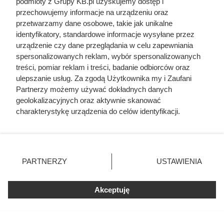
podmioty z Grupy KB.pl uzyskujemy dostęp i
przewodów może znacząco ułatwić późniejszą rozbudowę
przechowujemy informacje na urządzeniu oraz
instalacji. Koszt wykonania takich przygotowań jest
przetwarzamy dane osobowe, takie jak unikalne
niewielki w porównaniu z koniecznością wycinania gotowej
identyfikatory, standardowe informacje wysyłane przez
izolacji.
urządzenie czy dane przeglądania w celu zapewniania
spersonalizowanych reklam, wybór spersonalizowanych
Pianka PUR pozostaje jednym z najskuteczniejszych
treści, pomiar reklam i treści, badanie odbiorców oraz
materiałów do ocieplania poddaszy, jednak jej trwałość
ulepszanie usług. Za zgodą Użytkownika my i Zaufani
sprawia, że wszelkie błędy popełnione przed natryskiem
Partnerzy możemy używać dokładnych danych
geolokalizacyjnych oraz aktywnie skanować
będą odczuwalne przez wiele lat. Dobre zaplanowanie
charakterystykę urządzenia do celów identyfikacji.
przebiegu instalacji elektrycznej, wykonanie dokumentacji
Ponieważ cenimy Twoją prywatność, prosimy o zgodę na
oraz pozostawienie dostępu do kluczowych elementów
korzystanie z tych technologii poprzez kliknięcie
pozwalają uniknąć kosztownych i czasochłonnych
„Akceptuję”. Zgoda jest dobrowolna i zawsze możesz ją
zmienić/wycofać klikając przycisk ustawień prywatności
problemów podczas późniejszej eksploatacji domu.
PARTNERZY
USTAWIENIA
znajdujący się w lewym dolnym rogu strony. Niektóre
rodzaje przetwarzania danych nie wymagają zgody
użytkownika, ale masz prawo sprzeciwić się takiemu
Akceptuję
przetwarzaniu. Preferencje będą miały zastosowania tylko
Czytaj także:
na tej witrynie.