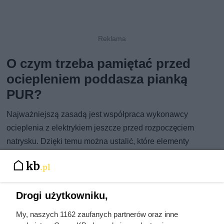
O czym trzeba pamiętać przed
ociepleniem poddasza pianką
PUR?
Najważniejszą zasadą jest współpraca wykonawcy
ocieplenia z elektrykiem jeszcze przed rozpoczęciem
natrysku. Dzięki temu można ustalić, które elementy
instalacji powinny pozostać dostępne, a które mogą zostać
bezpiecznie przykryte warstwą izolacji.
Warto również przewidzieć przyszłe potrzeby. Nawet jeśli
Drogi użytkowniku,
obecnie nie planuje się montażu dodatkowych urządzeń,
pozostawienie odpowiednich przepustów lub rezerwowych
My, naszych 1162 zaufanych partnerów oraz inne