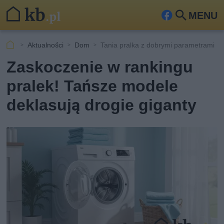
MENU
Fa
Szu
ceb
kaj
Aktualności
Dom
Tania pralka z dobrymi parametrami
ook
Zaskoczenie w rankingu
pralek! Tańsze modele
deklasują drogie giganty