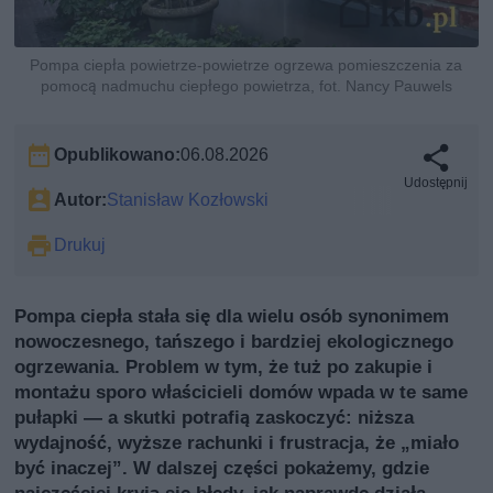
Pompa ciepła powietrze-powietrze ogrzewa pomieszczenia za
pomocą nadmuchu ciepłego powietrza, fot. Nancy Pauwels
Opublikowano:
06.08.2026
Udostępnij
Autor:
Stanisław Kozłowski
Drukuj
Pompa ciepła stała się dla wielu osób synonimem
nowoczesnego, tańszego i bardziej ekologicznego
ogrzewania. Problem w tym, że tuż po zakupie i
montażu sporo właścicieli domów wpada w te same
pułapki — a skutki potrafią zaskoczyć: niższa
wydajność, wyższe rachunki i frustracja, że „miało
być inaczej”. W dalszej części pokażemy, gdzie
najczęściej kryją się błędy, jak naprawdę działa