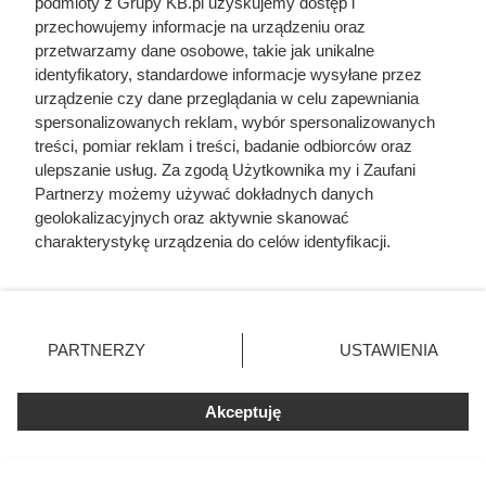
podmioty z Grupy KB.pl uzyskujemy dostęp i
chłodniczy odparowuje już przy niskich temperaturach.
przechowujemy informacje na urządzeniu oraz
przetwarzamy dane osobowe, takie jak unikalne
Pompa ciepła powietrze-woda
potrafi wytworzyć kilka razy
identyfikatory, standardowe informacje wysyłane przez
więcej energii cieplnej, niż pobiera energii elektrycznej do
urządzenie czy dane przeglądania w celu zapewniania
pracy. W praktyce oznacza to stabilne ogrzewanie domu
spersonalizowanych reklam, wybór spersonalizowanych
treści, pomiar reklam i treści, badanie odbiorców oraz
przez cały sezon i pewne przygotowanie ciepłej wody
ulepszanie usług. Za zgodą Użytkownika my i Zaufani
użytkowej. Co ważne, w porównaniu z pompami
Partnerzy możemy używać dokładnych danych
gruntowymi, nie wymaga robót ziemnych ani odwiertów,
geolokalizacyjnych oraz aktywnie skanować
dzięki czemu zwykle zmniejsza zarówno koszt zakupu
charakterystykę urządzenia do celów identyfikacji.
Ponieważ cenimy Twoją prywatność, prosimy o zgodę na
urządzenia, jak i samej instalacji.
korzystanie z tych technologii poprzez kliknięcie
„Akceptuję”. Zgoda jest dobrowolna i zawsze możesz ją
zmienić/wycofać klikając przycisk ustawień prywatności
PARTNERZY
USTAWIENIA
znajdujący się w lewym dolnym rogu strony. Niektóre
rodzaje przetwarzania danych nie wymagają zgody
użytkownika, ale masz prawo sprzeciwić się takiemu
Akceptuję
przetwarzaniu. Preferencje będą miały zastosowania tylko
na tej witrynie.