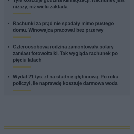
Tyle kosztuje godzina klimatyzacji. Rachunek jest
niższy, niż wielu zakłada
Rachunki za prąd nie spadały mimo pustego
domu. Winowajca pracował bez przerwy
Czteroosobowa rodzina zamontowała solary
zamiast fotowoltaiki. Tak wygląda rachunek po
pięciu latach
Wydał 21 tys. zł na studnię głębinową. Po roku
policzył, ile naprawdę kosztuje darmowa woda