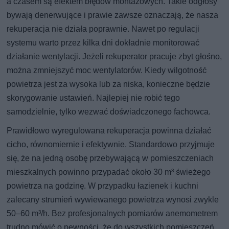
a czasem są efektem błędów montażowych. Takie odgłosy
bywają denerwujące i prawie zawsze oznaczają, że nasza
rekuperacja nie działa poprawnie. Nawet po regulacji
systemu warto przez kilka dni dokładnie monitorować
działanie wentylacji. Jeżeli rekuperator pracuje zbyt głośno,
można zmniejszyć moc wentylatorów. Kiedy wilgotność
powietrza jest za wysoka lub za niska, konieczne będzie
skorygowanie ustawień. Najlepiej nie robić tego
samodzielnie, tylko wezwać doświadczonego fachowca.
Prawidłowo wyregulowana rekuperacja powinna działać
cicho, równomiernie i efektywnie. Standardowo przyjmuje
się, że na jedną osobę przebywającą w pomieszczeniach
mieszkalnych powinno przypadać około 30 m³ świeżego
powietrza na godzinę. W przypadku łazienek i kuchni
zalecany strumień wywiewanego powietrza wynosi zwykle
50–60 m³/h. Bez profesjonalnych pomiarów anemometrem
trudno mówić o pewności, że do wszystkich pomieszczeń