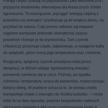
Pompy ciepła zyskują na popularności jako ekonomiczna i
przyjazna środowisku alternatywa dla klasycznych źródeł
ogrzewania. To rozwiązanie „wyciąga” energię cieplną z
powietrza na zewnątrz i przekazuje ją do wnętrza domu, na
przykład do salonu. Cały proces odbywa się etapami:
najpierw wentylator jednostki zewnętrznej zasysa
powietrze i kieruje je do wymiennika. Tam czynnik
chłodniczy przejmuje ciepło, odparowuje, a następnie trafia
do sprężarki, gdzie rosną jego temperatura oraz ciśnienie.
Rozgrzany, sprężony czynnik przepływa dalej przez
skraplacz, w którym oddaje zgromadzoną energię i
ponownie zamienia się w ciecz. Później, po spadku
ciśnienia i temperatury, wraca do parownika, rozpoczynając
kolejny obieg. W praktyce oznacza to, że pompa ciepła
transportuje ciepło z zewnątrz do środka budynku – i może
robić to na dwa sposoby: poprzez bezpośredni nadmuch
ogrzanego powietrza albo przez podgrzewanie wody w