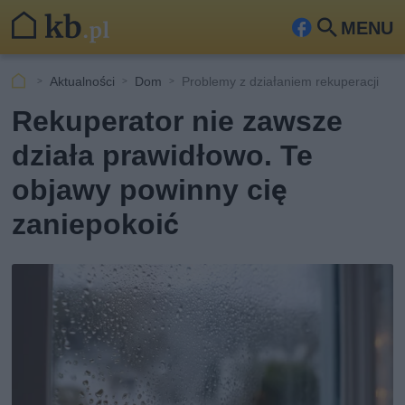
MENU
Fa
Szu
ceb
kaj
Aktualności
Dom
Problemy z działaniem rekuperacji
ook
Rekuperator nie zawsze
działa prawidłowo. Te
objawy powinny cię
zaniepokoić