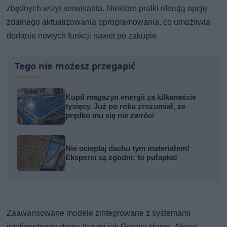
zbędnych wizyt serwisanta. Niektóre pralki oferują opcję
zdalnego aktualizowania oprogramowania, co umożliwia
dodanie nowych funkcji nawet po zakupie.
Tego nie możesz przegapić
Kupił magazyn energii za kilkanaście
tysięcy. Już po roku zrozumiał, że
prędko mu się nie zwróci
Nie ocieplaj dachu tym materiałem!
Eksperci są zgodni: to pułapka!
Zaawansowane modele zintegrowane z systemami
inteligentnego domu (takimi jak Google Home, Alexa)