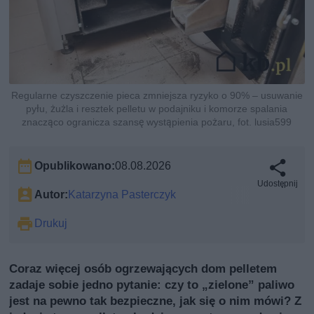
Regularne czyszczenie pieca zmniejsza ryzyko o 90% – usuwanie
pyłu, żużla i resztek pelletu w podajniku i komorze spalania
znacząco ogranicza szansę wystąpienia pożaru, fot. lusia599
Opublikowano:
08.08.2026
Udostępnij
Autor:
Katarzyna Pasterczyk
Drukuj
Coraz więcej osób ogrzewających dom pelletem
zadaje sobie jedno pytanie: czy to „zielone” paliwo
jest na pewno tak bezpieczne, jak się o nim mówi? Z