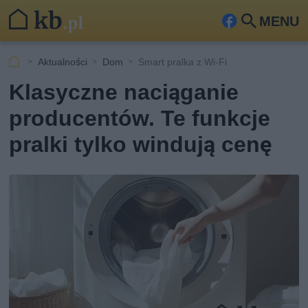
MENU
Fa
Szu
ceb
kaj
Aktualności
Dom
Smart pralka z Wi-Fi
ook
Klasyczne naciąganie
producentów. Te funkcje
pralki tylko windują cenę