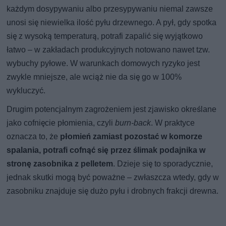
każdym dosypywaniu albo przesypywaniu niemal zawsze
unosi się niewielka ilość pyłu drzewnego. A pył, gdy spotka
się z wysoką temperaturą, potrafi zapalić się wyjątkowo
łatwo – w zakładach produkcyjnych notowano nawet tzw.
wybuchy pyłowe. W warunkach domowych ryzyko jest
zwykle mniejsze, ale wciąż nie da się go w 100%
wykluczyć.
Drugim potencjalnym zagrożeniem jest zjawisko określane
jako cofnięcie płomienia, czyli
burn-back
. W praktyce
oznacza to, że
płomień zamiast pozostać w komorze
spalania, potrafi cofnąć się przez ślimak podajnika w
stronę zasobnika z pelletem
. Dzieje się to sporadycznie,
jednak skutki mogą być poważne – zwłaszcza wtedy, gdy w
zasobniku znajduje się dużo pyłu i drobnych frakcji drewna.