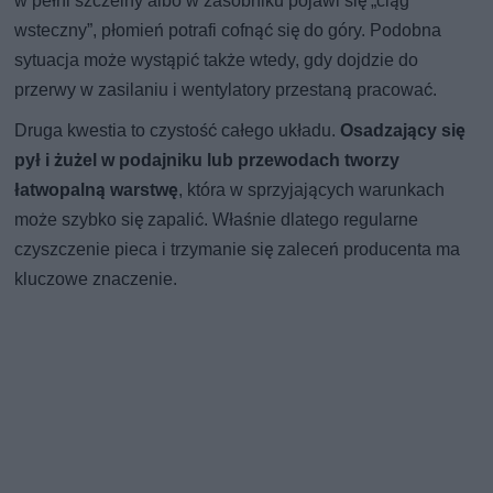
w pełni szczelny albo w zasobniku pojawi się „ciąg
wsteczny”, płomień potrafi cofnąć się do góry. Podobna
sytuacja może wystąpić także wtedy, gdy dojdzie do
przerwy w zasilaniu i wentylatory przestaną pracować.
Druga kwestia to czystość całego układu.
Osadzający się
pył i żużel w podajniku lub przewodach tworzy
łatwopalną warstwę
, która w sprzyjających warunkach
może szybko się zapalić. Właśnie dlatego regularne
czyszczenie pieca i trzymanie się zaleceń producenta ma
kluczowe znaczenie.