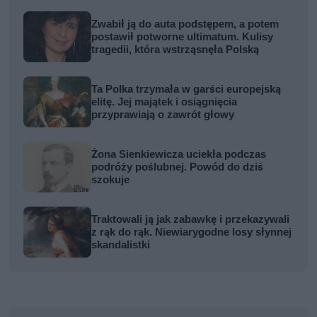
Zwabił ją do auta podstępem, a potem
postawił potworne ultimatum. Kulisy
tragedii, która wstrząsnęła Polską
Ta Polka trzymała w garści europejską
elitę. Jej majątek i osiągnięcia
przyprawiają o zawrót głowy
Żona Sienkiewicza uciekła podczas
podróży poślubnej. Powód do dziś
szokuje
Traktowali ją jak zabawkę i przekazywali
z rąk do rąk. Niewiarygodne losy słynnej
skandalistki