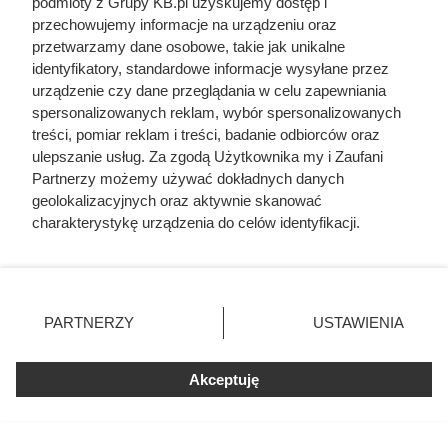
podmioty z Grupy KB.pl uzyskujemy dostęp i
odpornością.
przechowujemy informacje na urządzeniu oraz
przetwarzamy dane osobowe, takie jak unikalne
Jeśli woda w ujęciu nagle zmętnieje, zacznie dziwnie
identyfikatory, standardowe informacje wysyłane przez
pachnieć albo zmieni kolor, właściciel powinien
urządzenie czy dane przeglądania w celu zapewniania
bezzwłocznie zlecić kolejną analizę. Pamiętajmy też o tym,
spersonalizowanych reklam, wybór spersonalizowanych
że krystalicznie czysty wygląd wody daje tylko pozorne
treści, pomiar reklam i treści, badanie odbiorców oraz
ulepszanie usług. Za zgodą Użytkownika my i Zaufani
poczucie bezpieczeństwa. Dopiero zestawienie
Partnerzy możemy używać dokładnych danych
parametrów fizykochemicznych i mikrobiologicznych
geolokalizacyjnych oraz aktywnie skanować
pozwala stwierdzić, czy woda ze studni rzeczywiście
charakterystykę urządzenia do celów identyfikacji.
nadaje się do picia, gotowania i codziennego użytkowania.
Ponieważ cenimy Twoją prywatność, prosimy o zgodę na
korzystanie z tych technologii poprzez kliknięcie
„Akceptuję”. Zgoda jest dobrowolna i zawsze możesz ją
zmienić/wycofać klikając przycisk ustawień prywatności
PARTNERZY
USTAWIENIA
Czytaj także:
znajdujący się w lewym dolnym rogu strony. Niektóre
rodzaje przetwarzania danych nie wymagają zgody
użytkownika, ale masz prawo sprzeciwić się takiemu
Klimatyzacja nie dawała rady, poddasze
Akceptuję
przetwarzaniu. Preferencje będą miały zastosowania tylko
zamieniało się latem w saunę. Fachowiec szybko
na tej witrynie.
znalazł przyczynę