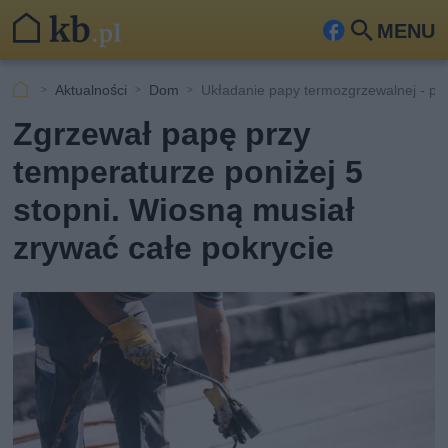
MENU
Fa
Szu
ceb
kaj
Aktualności
Dom
Układanie papy termozgrzewalnej - po
ook
Zgrzewał papę przy
temperaturze poniżej 5
stopni. Wiosną musiał
zrywać całe pokrycie