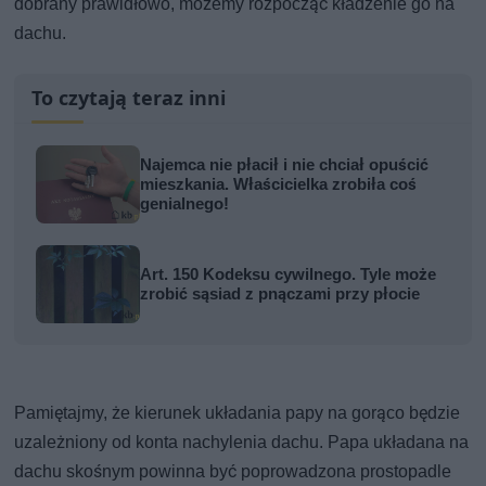
dobrany prawidłowo, możemy rozpocząć kładzenie go na
dachu.
To czytają teraz inni
Najemca nie płacił i nie chciał opuścić
mieszkania. Właścicielka zrobiła coś
genialnego!
Art. 150 Kodeksu cywilnego. Tyle może
zrobić sąsiad z pnączami przy płocie
Pamiętajmy, że kierunek układania papy na gorąco będzie
uzależniony od konta nachylenia dachu. Papa układana na
dachu skośnym powinna być poprowadzona prostopadle