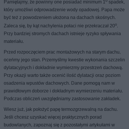
o
Pamiętajmy, że powinny one posiadać minimum 1
spadek,
który umożliwi odprowadzenie wody opadowej. Papa może
być też z powodzeniem ułożona na dachach skośnych.
o
Zaleca się, by kąt nachylenia połaci nie przekraczał 20
.
Przy bardziej stromych dachach istnieje ryzyko spływania
materiału.
Przed rozpoczęciem prac montażowych na starym dachu,
oceńmy jego stan. Przemyślmy kwestie wykonania szczelin
dylatacyjnych i dokładnie wymierzmy przestrzeń dachową.
Przy okazji warto także ocenić ilość dylatacji oraz poziom
osadzenia wpustów dachowych. Dane pomogą nam w
prawidłowym doborze i dokładnym wymierzeniu materiału.
Podczas obliczeń uwzględniamy zastosowanie zakładek.
Wiesz już, jak położyć papę termozgrzewalną na dachu.
Jeśli chcesz uzyskać więcej praktycznych porad
budowlanych, zapoznaj się z pozostałymi artykułami w