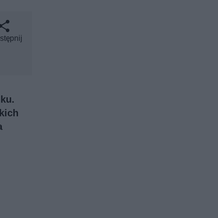
stępnij
ku.
kich
a