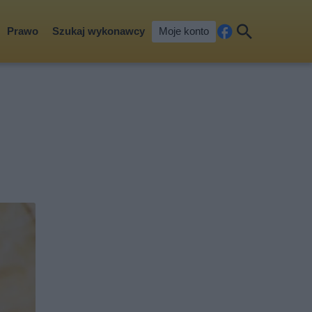
Prawo
Szukaj wykonawcy
Moje konto
Fa
Szu
ceb
kaj
ook