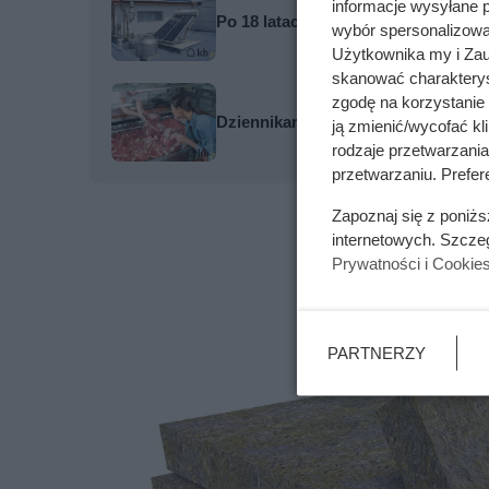
informacje wysyłane 
Po 18 latach sprawdzili kolektory s
wybór spersonalizowan
Użytkownika my i Zau
skanować charakterys
zgodę na korzystanie 
Dziennikarze ujawnili pochodzenie 
ją zmienić/wycofać kl
rodzaje przetwarzani
przetwarzaniu. Prefere
Zapoznaj się z poniż
internetowych. Szcze
Prywatności i Cookie
PARTNERZY