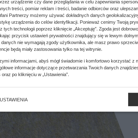
przez urządzenie czy dane przeglądania w celu zapewniania sperson
łoneczne. Największe zaskoczenie było w instalacji
ych treści, pomiar reklam i treści, badanie odbiorców oraz ulepszan
fani Partnerzy możemy używać dokładnych danych geolokalizacyjn
tykę urządzenia do celów identyfikacji. Ponieważ cenimy Twoją pry
z tych technologii poprzez kliknięcie „Akceptuję”. Zgoda jest dobro
mięsa z Dino. Klienci zaskoczeni
ikając przycisk ustawień prywatności znajdujący się w lewym dolnym
a danych nie wymagają zgody użytkownika, ale masz prawo sprzeciw
ncje będą miały zastosowania tylko na tej witrynie.
szymi informacjami, abyś mógł świadomie i komfortowo korzystać z
gółowe informacje dotyczące przetwarzania Twoich danych znajdzi
s
oraz po kliknięciu w „Ustawienia”.
USTAWIENIA