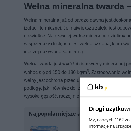
Wełna mineralna twarda 
Wełna mineralna już od bardzo dawna jest doskona
izolacji termicznej. Jej największą zaletą jest odpo
niewielkie. Najczęściej wełnę mineralną dzielimy
w sprzedaży dostępna jest wełna szklana, która wyr
inaczej nazywana kamienną.
Wełna twarda jest wyróżnikiem wełny mineralnej p
3
wahać się od 150 do 180 kg/m
. Zastosowanie wełn
wełny jest ochrona przed ucieczką ciepła, hałasem
podłogę, jak i również do izolacji stropodachów wy
wysoką gęstość, raczej nie znajduje zastosowania
Drogi użytkown
Najpopularniejsze artykuły
My, naszych 1162 zau
informacje na urządze