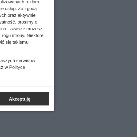
alizowanych reklam,
ie usług. Za zgodą
ych oraz aktywnie
watność, prosimy o
wolna i zawsze możesz
 rogu strony. Niektóre
ić się takiemu
 naszych serwisów
esz w
Polityce
Akceptuję