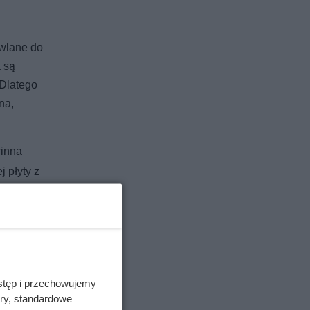
owlane do
a są
 Dlatego
na,
winna
 płyty z
na
swoją
stęp i przechowujemy
ory, standardowe