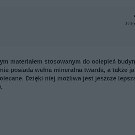
Udo
szym materiałem stosowanym do ociepleń budyn
nie posiada wełna mineralna twarda, a także ja
ecane. Dzięki niej możliwa jest jeszcze lepsz
.