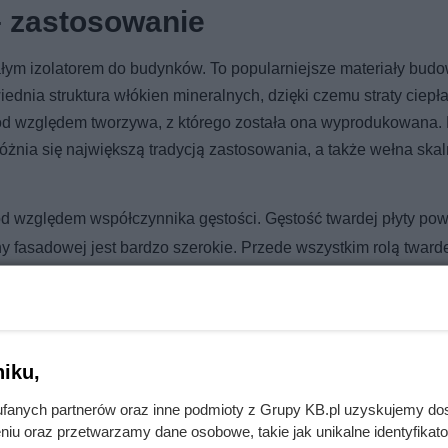
– zastosowanie
łym izolatorem do budynków. To popularniejsze materiały bud
wiednia struktura włókien mineralnych, dzięki czemu straty ciepł
 pod względem tworzywa, z którego została ona wyprodukowana.
óżnia się największą tradycją zastosowania, a także wełna skal
od względem współczynnika gęstości. Gęstość twardej płyty po
y fasadowej jest bardzo szerokie. Przede wszystkim rolą twardej
, a także ogniem. Wykorzystywana jest jako wełna elewacyjna, 
konanych z konstrukcji betonowej lub stalowej. Ze względu na 
 jako wełna dachowa.
iku,
fanych partnerów oraz inne podmioty z Grupy KB.pl uzyskujemy do
niu oraz przetwarzamy dane osobowe, takie jak unikalne identyfikat