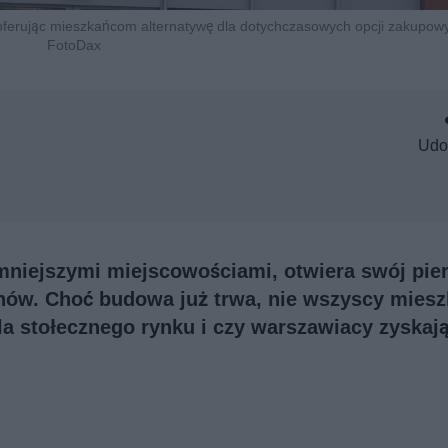
oferując mieszkańcom alternatywę dla dotychczasowych opcji zakupowyc
FotoDax
Udo
 mniejszymi miejscowościami, otwiera swój pie
anów. Choć budowa już trwa, nie wszyscy mies
la stołecznego rynku i czy warszawiacy zyskaj