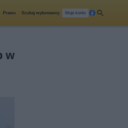
Prawo
Szukaj wykonawcy
Moje konto
Fa
Szu
ceb
kaj
ook
p w