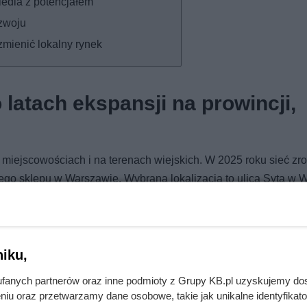
iedla z potencjałem
ozwoju
mienić lokalny rynek
latach ekspansji na prowincji,
miejscowościach i na terenach wiejskich. W 2025 roku sieć zro
go sklepu w Warszawie. Wybrana lokalizacja to ulica Syta w 
wstają nowe osiedla i domy jednorodzinne.
woju sieci – do końca marca 2025 r. Dino miało już 2746 sklepów
ego rozdziału w historii marki, która chce dotrzeć także do k
iku,
fanych partnerów oraz inne podmioty z Grupy KB.pl uzyskujemy do
niu oraz przetwarzamy dane osobowe, takie jak unikalne identyfikat