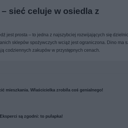
– sieć celuje w osiedla z
est prosta – to jedna z najszybciej rozwijających się dzielni
a tanich sklepów spożywczych wciąż jest ograniczona. Dino ma 
ukają codziennych zakupów w przystępnych cenach.
cić mieszkania. Właścicielka zrobiła coś genialnego!
Eksperci są zgodni: to pułapka!