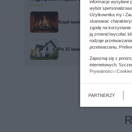
informacje wysyłane 
wybór spersonalizowan
Użytkownika my i Zau
skanować charakterys
Kupił tanie drewno i szybko pożało
zgodę na korzystanie 
ją zmienić/wycofać kl
rodzaje przetwarzani
przetwarzaniu. Prefere
Po 15 latach zdjęli fragment elewa
Zapoznaj się z poniż
internetowych. Szcze
Prywatności i Cookie
PARTNERZY