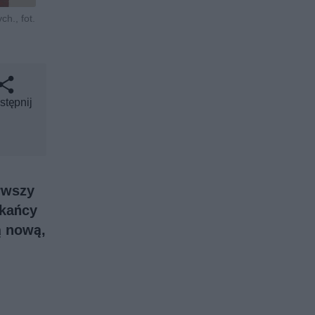
h., fot.
stępnij
rwszy
zkańcy
ą nową,