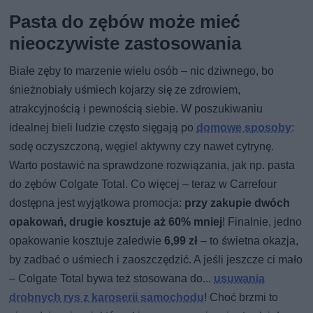
Pasta do zębów może mieć
nieoczywiste zastosowania
Białe zęby to marzenie wielu osób – nic dziwnego, bo
śnieżnobiały uśmiech kojarzy się ze zdrowiem,
atrakcyjnością i pewnością siebie. W poszukiwaniu
idealnej bieli ludzie często sięgają po
domowe sposoby
:
sodę oczyszczoną, węgiel aktywny czy nawet cytrynę.
Warto postawić na sprawdzone rozwiązania, jak np. pasta
do zębów Colgate Total. Co więcej – teraz w Carrefour
dostępna jest wyjątkowa promocja:
przy zakupie dwóch
opakowań, drugie kosztuje aż 60% mniej
! Finalnie, jedno
opakowanie kosztuje zaledwie
6,99 zł
– to świetna okazja,
by zadbać o uśmiech i zaoszczędzić. A jeśli jeszcze ci mało
– Colgate Total bywa też stosowana do...
usuwania
drobnych rys z karoserii samochodu
! Choć brzmi to