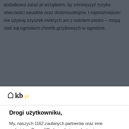
dodatkowo zalać je wrzątkiem, by zmniejszyć ryzyko
obecności owadów oraz drobnoustrojów. I najważniejsze:
nie używaj szyszek mokrych ani z nalotem pleśni – mogą
stać się ogniskem chorób grzybowych w ogrodzie.
Drogi użytkowniku,
My, naszych 1162 zaufanych partnerów oraz inne