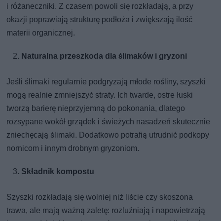
i różaneczniki. Z czasem powoli się rozkładają, a przy
okazji poprawiają strukturę podłoża i zwiększają ilość
materii organicznej.
Naturalna przeszkoda dla ślimaków i gryzoni
Jeśli ślimaki regularnie podgryzają młode rośliny, szyszki
mogą realnie zmniejszyć straty. Ich twarde, ostre łuski
tworzą barierę nieprzyjemną do pokonania, dlatego
rozsypane wokół grządek i świeżych nasadzeń skutecznie
zniechęcają ślimaki. Dodatkowo potrafią utrudnić podkopy
nornicom i innym drobnym gryzoniom.
Składnik kompostu
Szyszki rozkładają się wolniej niż liście czy skoszona
trawa, ale mają ważną zaletę: rozluźniają i napowietrzają