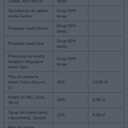
Luksja, 400-900 ml
taniej
Szczoteczki do zębów
Drugi 50%
marki Jordan
taniej
Drugi 50%
Produkty marki Elmex
taniej
Drugi 50%
Produkty marki Kret
taniej
Preparaty na owady
Drugi 50%
latające i biegające
taniej
marki Vaco
Płyn do płukania
tkanin Felce Azzurra,
35%
13,99 zł
2 l
Krążki do WC, Duck,
28%
9,99 zł
36 ml
Spray do czyszczenia
22%
9,99 zł
i dezynfekcji, Sanytol
Płyn do mycia