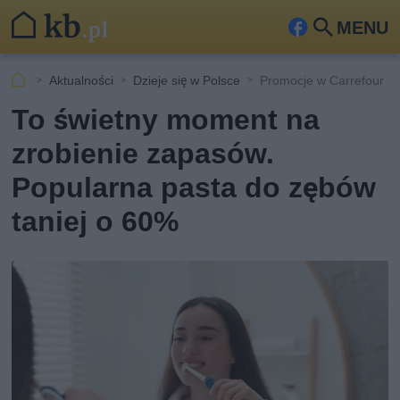
MENU
Fa
Szu
ceb
kaj
Aktualności
Dzieje się w Polsce
Promocje w Carrefour li
ook
To świetny moment na
zrobienie zapasów.
Popularna pasta do zębów
taniej o 60%