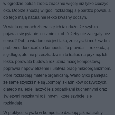
w ogrodzie potrafi zrobić znacznie więcej niż tylko cieszyć
oko. Dobrze znoszą wilgoć, rozkładają się bardzo powoli, a
do tego mają naturalnie lekko kwaśny odczyn.
W wielu ogrodach zbiera się ich tak dużo, że szybko
pojawia się pytanie: co z nimi zrobić, żeby nie zalegały bez
sensu? Dobra wiadomość jest taka, że szyszki możesz bez
problemu dorzucać do kompostu. To prawda — rozkładają
się długo, ale nie przeszkadza im to trafiać na pryzmę. Ich
lekka, porowata budowa rozluźnia masę kompostową,
poprawia napowietrzenie i ułatwia pracę mikroorganizmom,
które rozkładają materię organiczną. Warto tylko pamiętać,
że same szyszki nie są „bombą” składników odżywczych,
dlatego najlepiej łączyć je z odpadkami kuchennymi oraz
świeżymi resztkami roślinnymi, które szybciej się
rozkładają.
W praktyce szyszki w kompoście działają jak naturalny