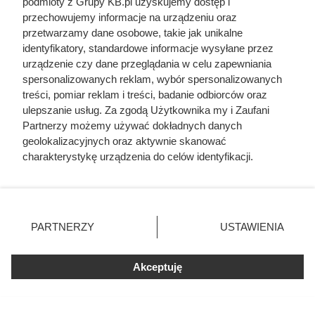
podmioty z Grupy KB.pl uzyskujemy dostęp i
przechowujemy informacje na urządzeniu oraz
przetwarzamy dane osobowe, takie jak unikalne
identyfikatory, standardowe informacje wysyłane przez
urządzenie czy dane przeglądania w celu zapewniania
spersonalizowanych reklam, wybór spersonalizowanych
treści, pomiar reklam i treści, badanie odbiorców oraz
ulepszanie usług. Za zgodą Użytkownika my i Zaufani
Partnerzy możemy używać dokładnych danych
geolokalizacyjnych oraz aktywnie skanować
charakterystykę urządzenia do celów identyfikacji.
Ponieważ cenimy Twoją prywatność, prosimy o zgodę na
korzystanie z tych technologii poprzez kliknięcie
„Akceptuję”. Zgoda jest dobrowolna i zawsze możesz ją
zmienić/wycofać klikając przycisk ustawień prywatności
PARTNERZY
USTAWIENIA
znajdujący się w lewym dolnym rogu strony. Niektóre
rodzaje przetwarzania danych nie wymagają zgody
użytkownika, ale masz prawo sprzeciwić się takiemu
Akceptuję
Czytaj także:
przetwarzaniu. Preferencje będą miały zastosowania tylko
na tej witrynie.
Ta Polka trzymała w garści europejską elitę. Jej