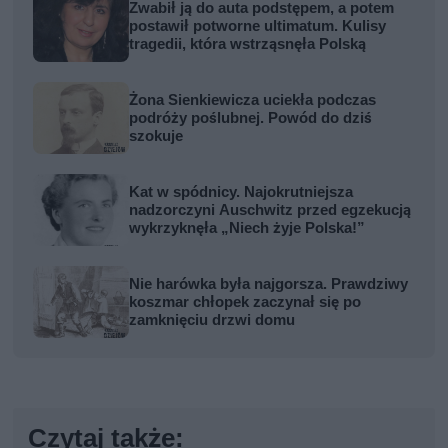
Zwabił ją do auta podstępem, a potem
postawił potworne ultimatum. Kulisy
tragedii, która wstrząsnęła Polską
Żona Sienkiewicza uciekła podczas
podróży poślubnej. Powód do dziś
szokuje
Kat w spódnicy. Najokrutniejsza
nadzorczyni Auschwitz przed egzekucją
wykrzyknęła „Niech żyje Polska!”
Nie harówka była najgorsza. Prawdziwy
koszmar chłopek zaczynał się po
zamknięciu drzwi domu
Czytaj także: