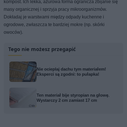
kompost. Ich lekka, ażurowa forma ogranicza zbijanie się
masy organicznej i sprzyja pracy mikroorganizmów.
Dokładaj je warstwami między odpady kuchenne i
ogrodowe, zwłaszcza te bardziej mokre (np. skórki
owoców).
Tego nie możesz przegapić
Nie ocieplaj dachu tym materiałem!
Eksperci są zgodni: to pułapka!
Ten materiał bije styropian na głowę.
Wystarczy 2 cm zamiast 17 cm