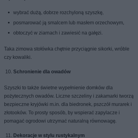
wybrać dużą, dobrze rozchyloną szyszkę,
posmarować ją smalcem lub masłem orzechowym,
obtoczyć w ziarnach i zawiesić na gałęzi.
Taka zimowa stołówka chętnie przyciągnie sikorki, wróble
czy kowaliki.
Schronienie dla owadów
Szyszki to także świetne wypełnienie domków dla
pożytecznych owadów. Liczne szczeliny i zakamarki tworzą
bezpieczne kryjówki m.in. dla biedronek, pszczół murarek i
złotooków. To prosty sposób, by wspierać zapylacze i
pomagać ogrodowi utrzymać naturalną równowagę.
Dekoracje w stylu rustykalnym