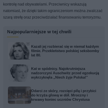
kontrolę nad obywatelami. Przeciwnicy wskazują
natomiast, że dzięki takim ograniczeniom można zwalczać
szarą strefę oraz przeciwdziałać finansowaniu terroryzmu.
Najpopularniejsze w tej chwili
Kazali jej rozbierać się w niemal każdym
filmie. Przekleństwo polskiej seksbomby
lat 80.
Kat w spódnicy. Najokrutniejsza
nadzorczyni Auschwitz przed egzekucją
wykrzyknęła „Niech żyje Polska!”
Odarci ze skóry, rozcięci piłą i przybici
do krzyża głową w dół. Mroczny i
krwawy koniec uczniów Chrystusa