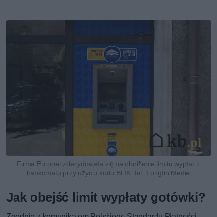
Firma Euronet zdecydowała się na obniżenie limitu wypłat z
bankomatu przy użyciu kodu BLIK, fot. Longfin Media
Jak obejść limit wypłaty gotówki?
Zgodnie z komunikatem Polskiego Standardu Płatności