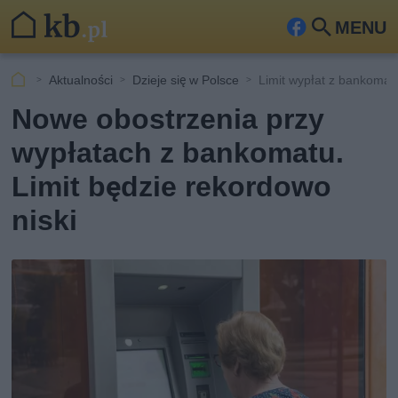
MENU
Fa
Szu
ceb
kaj
Aktualności
Dzieje się w Polsce
Limit wypłat z bankomat
ook
Nowe obostrzenia przy
wypłatach z bankomatu.
Limit będzie rekordowo
niski