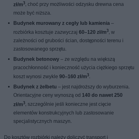
3
zł/m
, choć przy możliwości odzysku drewna cena
może być niższa.
Budynek murowany z cegły lub kamienia
–
3
rozbiórka kosztuje zazwyczaj
60–120 zł/m
, w
zależności od grubości ścian, dostępności terenu i
zastosowanego sprzętu.
Budynek betonowy
– ze względu na większą
pracochłonność i konieczność użycia ciężkiego sprzętu
3
koszt wynosi zwykle
90–160 zł/m
.
Budynek z żelbetu
– jest najdroższy do wyburzenia.
Orientacyjne ceny wynoszą od
140 do nawet 250
3
zł/m
, szczególnie jeśli konieczne jest cięcie
elementów konstrukcyjnych lub zastosowanie
specjalistycznych maszyn.
Do kosztów rozbiórki należy doliczyć transport i