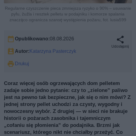
Regularne czyszczenie pieca zmniejsza ryzyko o 90% – usuwanie
pyłu, żużla i resztek pelletu w podajniku i komorze spalania
znacząco ogranicza szansę wystąpienia pożaru, fot. lusia599
Opublikowano:
08.08.2026
Udostępnij
Autor:
Katarzyna Pasterczyk
Drukuj
Coraz więcej osób ogrzewających dom pelletem
zadaje sobie jedno pytanie: czy to „zielone” paliwo
jest na pewno tak bezpieczne, jak się o nim mówi? Z
jednej strony pellet uchodzi za czysty, wygodny i
nowoczesny wybór. Z drugiej — w sieci nie brakuje
historii o pożarach zasobnika i tajemniczym
„cofaniu się płomienia” do podajnika. Brzmi jak
scenariusz, którego nikt nie chciałby przeżyć. Co