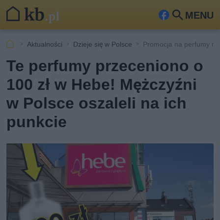
MENU
Fa
Szu
ceb
kaj
Aktualności
Dzieje się w Polsce
Promocja na perfumy m
ook
Te perfumy przeceniono o
100 zł w Hebe! Mężczyźni
w Polsce oszaleli na ich
punkcie