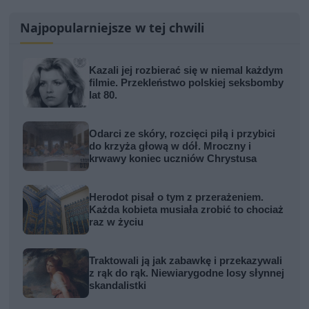
Najpopularniejsze w tej chwili
Kazali jej rozbierać się w niemal każdym
filmie. Przekleństwo polskiej seksbomby
lat 80.
Odarci ze skóry, rozcięci piłą i przybici
do krzyża głową w dół. Mroczny i
krwawy koniec uczniów Chrystusa
Herodot pisał o tym z przerażeniem.
Każda kobieta musiała zrobić to chociaż
raz w życiu
Traktowali ją jak zabawkę i przekazywali
z rąk do rąk. Niewiarygodne losy słynnej
skandalistki