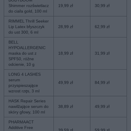
BODYBOOM
Shimmer rozświetlacz
19,99 zł
30,99 zł
do ciała gold, 100 ml
RIMMEL Thrill Seeker
Lip Latex błyszczyk
28,99 zł
62,99 zł
do ust 300, 6 ml
BELL
HYPOALLERGENIC
maska do ust z
18,99 zł
31,99 zł
SPF50, różne
odcienie, 10 g
LONG 4 LASHES
serum
49,99 zł
84,99 zł
przyspieszające
wzrost rzęs, 3 ml
HASK Repair Series
nawilżające serum do
38,89 zł
49,99 zł
skóry głowy, 100 ml
PHARMAACT
Additive Free
39,59 zł
59,99 zł