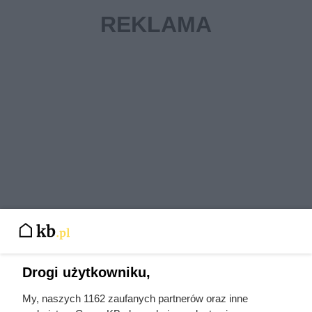
Drogi użytkowniku,
Jak zapobiec cofce w piecu na
pellet
My, naszych 1162 zaufanych partnerów oraz inne