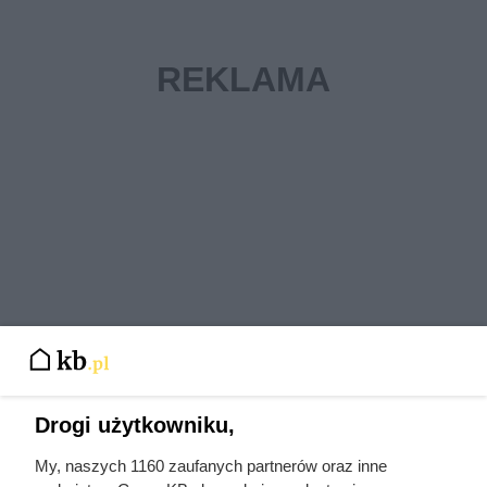
Drogi użytkowniku,
My, naszych 1160 zaufanych partnerów oraz inne
Certyfikat ekologiczny a klasa