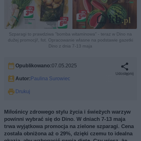
Szparagi to prawdziwa "bomba witaminowa" - teraz w Dino na
dużej promocji!, fot. Opracowanie własne na podstawie gazetki
Dino z dnia 7-13 maja
Opublikowano:
07.05.2025
Udostępnij
Autor:
Paulina Surowiec
Drukuj
Miłośnicy zdrowego stylu życia i świeżych warzyw
powinni wybrać się do Dino. W dniach 7-13 maja
trwa wyjątkowa promocja na zielone szparagi. Cena
została obniżona aż o 29%, dzięki czemu to idealna
okazja, aby wzbogacić swoją dietę. Czy wiesz, że