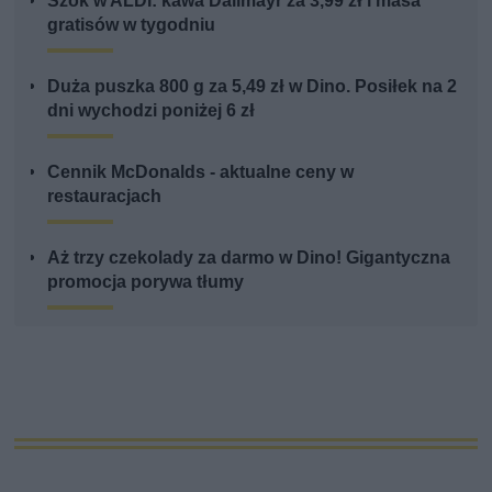
Szok w ALDI: kawa Dallmayr za 3,99 zł i masa
gratisów w tygodniu
Duża puszka 800 g za 5,49 zł w Dino. Posiłek na 2
dni wychodzi poniżej 6 zł
Cennik McDonalds - aktualne ceny w
restauracjach
Aż trzy czekolady za darmo w Dino! Gigantyczna
promocja porywa tłumy