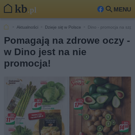
MENU
Fa
Szu
ceb
kaj
Aktualności
Dzieje się w Polsce
Dino - promocja na szpa
ook
Pomagają na zdrowe oczy -
w Dino jest na nie
promocja!