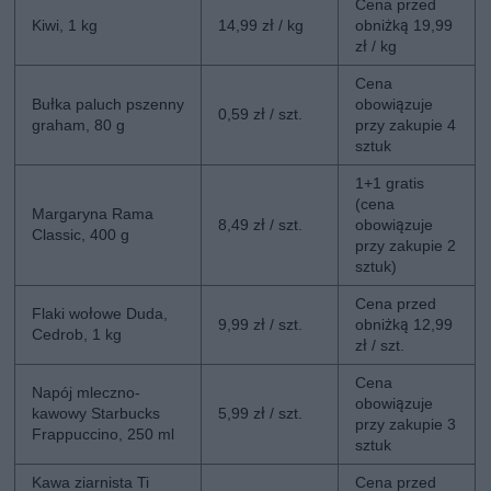
Cena przed
Kiwi, 1 kg
14,99 zł / kg
obniżką 19,99
zł / kg
Cena
Bułka paluch pszenny
obowiązuje
0,59 zł / szt.
graham, 80 g
przy zakupie 4
sztuk
1+1 gratis
(cena
Margaryna Rama
8,49 zł / szt.
obowiązuje
Classic, 400 g
przy zakupie 2
sztuk)
Cena przed
Flaki wołowe Duda,
9,99 zł / szt.
obniżką 12,99
Cedrob, 1 kg
zł / szt.
Cena
Napój mleczno-
obowiązuje
kawowy Starbucks
5,99 zł / szt.
przy zakupie 3
Frappuccino, 250 ml
sztuk
Kawa ziarnista Ti
Cena przed