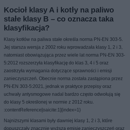
Kocioł klasy A i kotły na paliwo
stałe klasy B – co oznacza taka
klasyfikacja?
Klasy kotłów na paliwa stałe określa norma PN-EN 303-5.
Jej starsza wersja z 2002 roku wprowadzała klasy 1, 2 i 3,
natomiast obowiązująca przez wiele lat norma PN-EN 303-
5:2012 rozszerzyła klasyfikację do klas 3, 4 i 5 oraz
zaostrzyła wymagania dotyczące sprawności i emisji
zanieczyszczeń. Obecnie norma została zastąpiona przez
PN-EN 303-5:2021, jednak w praktyce przepisy oraz
uchwały antysmogowe nadal bardzo często odwołują się
do klasy 5 określonej w normie z 2012 roku.
:contentReference[oaicite:1]{index=1}
Najniższymi klasami były dawniej klasy 1, 2 i 3, które
dopuszczały znacznie wyższą emisję zanieczyszczeń oraz