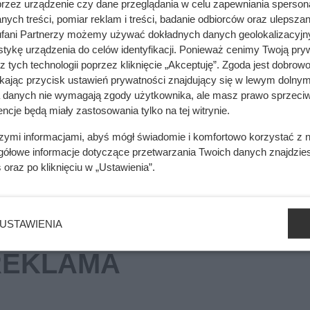
przez urządzenie czy dane przeglądania w celu zapewniania sperson
ych treści, pomiar reklam i treści, badanie odbiorców oraz ulepszan
a jest obowiązkowa przy pompie ciepła. To zależy od kilku rze
fani Partnerzy możemy używać dokładnych danych geolokalizacyjn
tykę urządzenia do celów identyfikacji. Ponieważ cenimy Twoją pry
z tych technologii poprzez kliknięcie „Akceptuję”. Zgoda jest dobro
ikając przycisk ustawień prywatności znajdujący się w lewym dolnym
a danych nie wymagają zgody użytkownika, ale masz prawo sprzeciw
mięsa z Dino. Klienci zaskoczeni
ncje będą miały zastosowania tylko na tej witrynie.
szymi informacjami, abyś mógł świadomie i komfortowo korzystać z
gółowe informacje dotyczące przetwarzania Twoich danych znajdzi
s
oraz po kliknięciu w „Ustawienia”.
USTAWIENIA