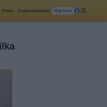
Prawo
Szukaj wykonawcy
Moje konto
Fa
Szu
ceb
kaj
ook
ilka