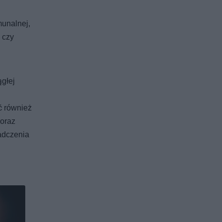
munalnej,
 czy
głej
ć również
 oraz
adczenia