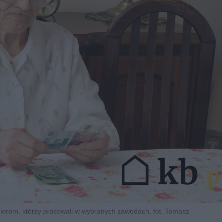
niorom, którzy pracowali w wybranych zawodach, fot. Tomasz