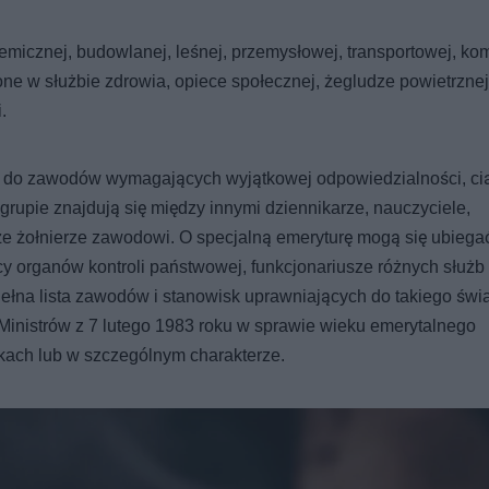
emicznej, budowlanej, leśnej, przemysłowej, transportowej, ko
nione w służbie zdrowia, opiece społecznej, żegludze powietrznej
.
ei do zawodów wymagających wyjątkowej odpowiedzialności, cią
grupie znajdują się między innymi dziennikarze, nauczyciele,
że żołnierze zawodowi. O specjalną emeryturę mogą się ubiega
cy organów kontroli państwowej, funkcjonariusze różnych służb
ełna lista zawodów i stanowisk uprawniających do takiego świ
Ministrów z 7 lutego 1983 roku w sprawie wieku emerytalnego
ach lub w szczególnym charakterze.