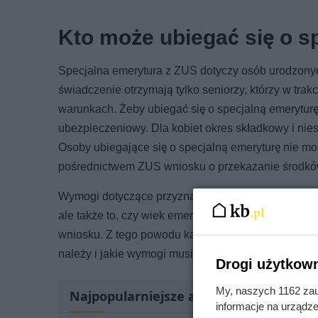
Kto może ubiegać się o s
Specjalna emerytura z ZUS dotyczy osób urodzonych
świadczenie otrzymają tylko seniorzy, którzy w tr
warunkach. Żeby ubiegać się o specjalną emerytur
ubezpieczeniowy. Dla kobiet okres składkowy i nie
Osoby ubiegające się o specjalną emeryturę nie m
pośrednictwem ZUS wniosku o przekazanie środk
Wymogi dotyczące przyznawania specjalnej emerytur
ale także to, czy wiek emerytalny został osiągnię
wniosku. Z tego powodu każda osoba zainteresowan
należy i jakie wymogi musi spełnić.
Drogi użytkown
My, naszych 1162 zau
Najpopularniejsze artykuły
informacje na urządze