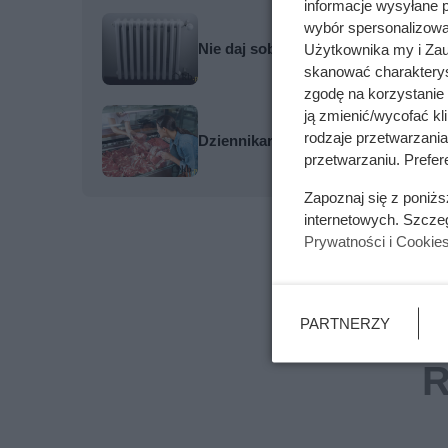
informacje wysyłane 
wybór spersonalizowan
Nie daj sobie wmówić, że podłogówk
Użytkownika my i Zau
skanować charakterys
zgodę na korzystanie 
ją zmienić/wycofać kl
rodzaje przetwarzani
Dziennikarze ujawnili pochodzenie 
przetwarzaniu. Prefere
Zapoznaj się z poniż
internetowych. Szcze
Prywatności i Cookie
PARTNERZY