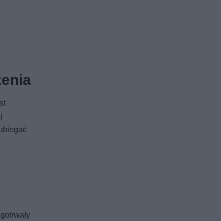
zenia
st
j
 ubiegać
ugotrwały