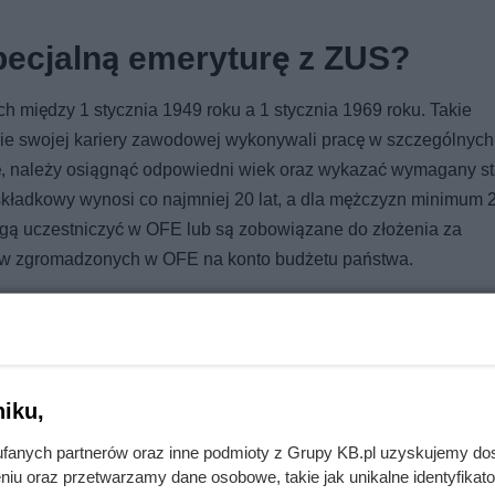
pecjalną emeryturę z ZUS?
 między 1 stycznia 1949 roku a 1 stycznia 1969 roku. Takie
akcie swojej kariery zawodowej wykonywali pracę w szczególnych
ę, należy osiągnąć odpowiedni wiek oraz wykazać wymagany s
składkowy wynosi co najmniej 20 lat, a dla mężczyzn minimum 25
ogą uczestniczyć w OFE lub są zobowiązane do złożenia za
ów zgromadzonych w OFE na konto budżetu państwa.
y są zróżnicowane. W niektórych przypadkach liczy się nie tyl
ty podczas wykonywania danego zawodu lub najpóźniej w dniu zł
a specjalną emeryturą powinna dokładnie sprawdzić, do które
iku,
fanych partnerów oraz inne podmioty z Grupy KB.pl uzyskujemy do
niu oraz przetwarzamy dane osobowe, takie jak unikalne identyfikat