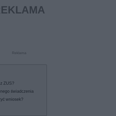
ę z ZUS?
lnego świadczenia
żyć wniosek?