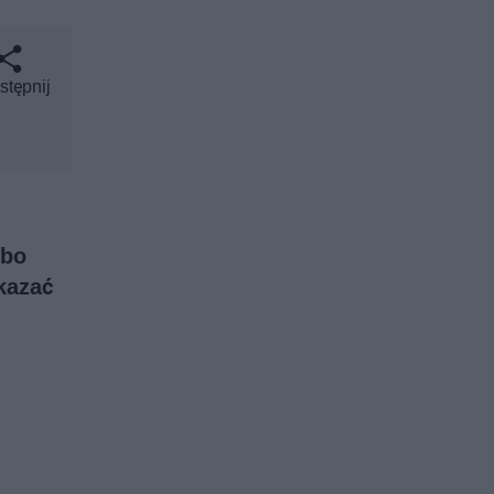
stępnij
lbo
kazać