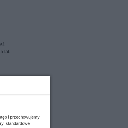
taż
 lat.
ko staż,
ożenia
j grupy
stęp i przechowujemy
ory, standardowe