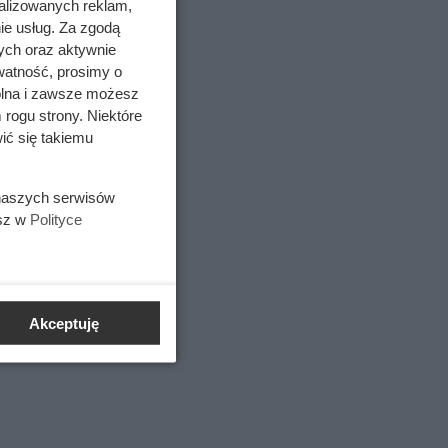
alizowanych reklam,
ie usług. Za zgodą
czy
ych oraz aktywnie
watność, prosimy o
wolna i zawsze możesz
 rogu strony. Niektóre
ić się takiemu
 naszych serwisów
esz w
Polityce
Akceptuję