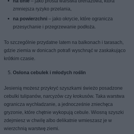
na dnie
– jako prosta warstwa drenażowa, która
zmniejsza ryzyko przelania,
na powierzchni
– jako okrycie, które ogranicza
przesychanie i przegrzewanie podłoża.
To szczególnie przydatne latem na balkonach i tarasach,
gdzie ziemia w donicach potrafi wyschnąć w zaskakująco
krótkim czasie.
Osłona cebulek i młodych roślin
Jesienią możesz przykryć szyszkami świeżo posadzone
cebulki tulipanów, narcyzów czy krokusów. Taka warstwa
ogranicza wychładzanie, a jednocześnie zniechęca
gryzonie, które chętnie wykopują cebule. Wiosną szyszki
zdejmiesz w chwilę albo delikatnie wmieszasz je w
wierzchnią warstwę ziemi.