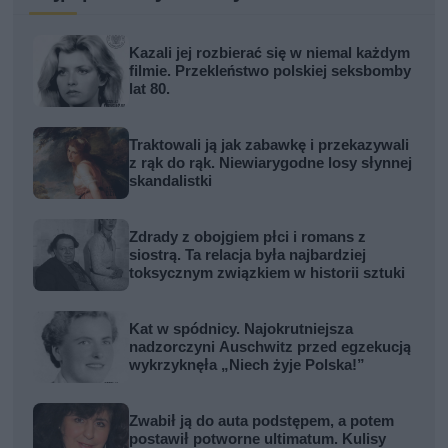
Kazali jej rozbierać się w niemal każdym
filmie. Przekleństwo polskiej seksbomby
lat 80.
Traktowali ją jak zabawkę i przekazywali
z rąk do rąk. Niewiarygodne losy słynnej
skandalistki
Zdrady z obojgiem płci i romans z
siostrą. Ta relacja była najbardziej
toksycznym związkiem w historii sztuki
Kat w spódnicy. Najokrutniejsza
nadzorczyni Auschwitz przed egzekucją
wykrzyknęła „Niech żyje Polska!”
Zwabił ją do auta podstępem, a potem
postawił potworne ultimatum. Kulisy