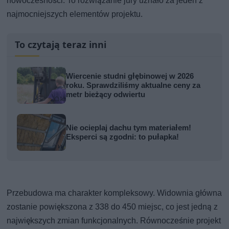
nowoczesności. To rozwiązanie jury uznało za jeden z
najmocniejszych elementów projektu.
To czytają teraz inni
Wiercenie studni głębinowej w 2026
roku. Sprawdziliśmy aktualne ceny za
metr bieżący odwiertu
Nie ocieplaj dachu tym materiałem!
Eksperci są zgodni: to pułapka!
Przebudowa ma charakter kompleksowy. Widownia główna
zostanie powiększona z 338 do 450 miejsc, co jest jedną z
największych zmian funkcjonalnych. Równocześnie projekt