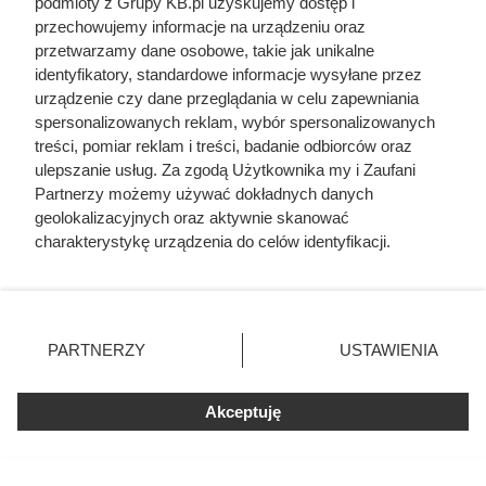
podmioty z Grupy KB.pl uzyskujemy dostęp i
przechowujemy informacje na urządzeniu oraz
przetwarzamy dane osobowe, takie jak unikalne
identyfikatory, standardowe informacje wysyłane przez
urządzenie czy dane przeglądania w celu zapewniania
spersonalizowanych reklam, wybór spersonalizowanych
treści, pomiar reklam i treści, badanie odbiorców oraz
ulepszanie usług. Za zgodą Użytkownika my i Zaufani
Partnerzy możemy używać dokładnych danych
geolokalizacyjnych oraz aktywnie skanować
charakterystykę urządzenia do celów identyfikacji.
Ponieważ cenimy Twoją prywatność, prosimy o zgodę na
korzystanie z tych technologii poprzez kliknięcie
„Akceptuję”. Zgoda jest dobrowolna i zawsze możesz ją
zmienić/wycofać klikając przycisk ustawień prywatności
PARTNERZY
USTAWIENIA
znajdujący się w lewym dolnym rogu strony. Niektóre
rodzaje przetwarzania danych nie wymagają zgody
użytkownika, ale masz prawo sprzeciwić się takiemu
Akceptuję
przetwarzaniu. Preferencje będą miały zastosowania tylko
na tej witrynie.