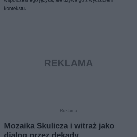
współczesnego języka, ale używa go z wyczuciem
kontekstu.
Mozaika Skulicza i witraż jako
dialog przez dekady