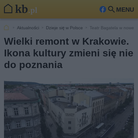
MENU
Fa
Szu
ceb
kaj
Aktualności
Dzieje się w Polsce
Teatr Bagatela w nowej 
ook
Wielki remont w Krakowie.
Ikona kultury zmieni się nie
do poznania