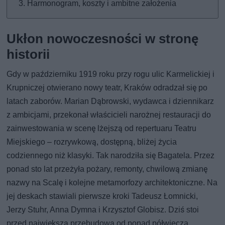
Harmonogram, koszty i ambitne założenia
Ukłon nowoczesności w stronę
historii
Gdy w październiku 1919 roku przy rogu ulic Karmelickiej i
Krupniczej otwierano nowy teatr, Kraków odradzał się po
latach zaborów. Marian Dąbrowski, wydawca i dziennikarz
z ambicjami, przekonał właścicieli narożnej restauracji do
zainwestowania w scenę lżejszą od repertuaru Teatru
Miejskiego – rozrywkową, dostępną, bliżej życia
codziennego niż klasyki. Tak narodziła się Bagatela. Przez
ponad sto lat przeżyła pożary, remonty, chwilową zmianę
nazwy na Scalę i kolejne metamorfozy architektoniczne. Na
jej deskach stawiali pierwsze kroki Tadeusz Łomnicki,
Jerzy Stuhr, Anna Dymna i Krzysztof Globisz. Dziś stoi
przed największą przebudową od ponad półwiecza.